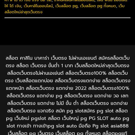
ให้ ได้ เงิน
,
เว็บคาสิโนออนไลน์
,
เว็บสล็อต pg
,
เว็บสล็อต pg ทั้งหมด
,
เว็บ
สล็อตใหม่ล่าสุดเว็บตรง
สล็อต คาสิโน บาคาร่า เว็บตรง ไม่ผ่านเอเยนต์ สมัครสล็อตเว็บ
ตรง สล็อต เว็บตรง ขั้นต่ำ 1 บาท เว็บสล็อตใหม่ล่าสุดเว็บตรง
สล็อตเว็บตรงไม่ผ่านเอเย่นต์ สล็อตเว็บตรง100% สล็อตเว็บ
ตรง เว็บสล็อตแตกบ่อย สล็อตเว็บตรงแตกง่าย สล็อตเว็บตรง
แตกหนัก สล็อตเว็บตรง แตกง่าย 2022 สล็อตเว็บตรง100%
สล็อตเว็บตรง แตกง่าย pg สล็อตเว็บตรง แตกง่าย วอ เลท
สล็อตเว็บตรง แตกง่าย ไม่มี ขั้น ต่ํา สล็อตเว็บตรง แตกง่าย
สล็อตเว็บตรง แจกจริง สมัค pg slotสมัคร​ pg​ slot สล็อต
pg เว็บใหม่ pgslot สล็อต เว็บใหญ่ pg PG SLOT auto pg
slot ทางเข้า ทางเข้าpg slot auto มือถือ Pg slot asia888
เว็บสล็อต pg เว็บตรง เว็บสล็อต pg ทั้งหมด สล็อตpgแท้