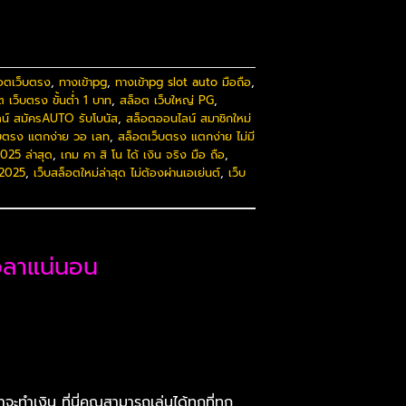
็อตเว็บตรง
,
ทางเข้าpg
,
ทางเข้าpg slot auto มือถือ
,
ต เว็บตรง ขั้นต่ำ 1 บาท
,
สล็อต เว็บใหญ่ PG
,
น์ สมัครAUTO รับโบนัส
,
สล็อตออนไลน์ สมาชิกใหม่
็บตรง แตกง่าย วอ เลท
,
สล็อตเว็บตรง แตกง่าย ไม่มี
025 ล่าสุด
,
เกม คา สิ โน ได้ เงิน จริง มือ ถือ
,
 2025
,
เว็บสล็อตใหม่ล่าสุด ไม่ต้องผ่านเอเย่นต์
,
เว็บ
เวลาแน่นอน
ำเงิน ที่นี่คุณสามารถเล่นได้ทุกที่ทุก