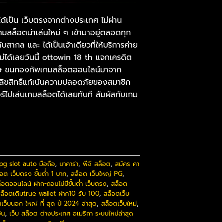
้เป็น เว็บตรงจากต่างประเทศ ไม่ผ่าน
เกมสล็อตน่าเล่นใหม่ ๆ เข้ามาอยู่ตลอดทุก
ากล และ ได้เป็นเจ้าเดียวที่ให้บริการค่าย
ม่ได้เลยวันนี้ ottowin 18 th แจกเครดิต
เศษ ขนกองทัพเกมสล็อตออนไลน์มาจาก
งลิขสิทธิ์แท้เน้นความปลอดภัยของสมาชิก
อร์ไปเล่นเกมสล็อตได้เลยทันที สัมผัสกับเกม
าpg slot auto มือถือ
,
บาคาร่า
,
พีจี สล็อต
,
สมัคร คา
อต เว็บตรง ขั้นต่ำ 1 บาท
,
สล็อต เว็บใหญ่ PG
,
็อตออนไลน์ ฝาก-ถอนไม่มีขั้นต่ํา เว็บตรง
,
สล็อต
ล็อตเติมtrue wallet ฝาก10 รับ 100
,
สล็อตเว็บ
เว็บนอก ใหญ่ ที่ สุด ปี 2024 ล่าสุด
,
สล็อตเว็บใหม่
,
ิน
,
เว็บ สล็อต ต่างประเทศ อเมริกา ระบบใหม่ล่าสุด