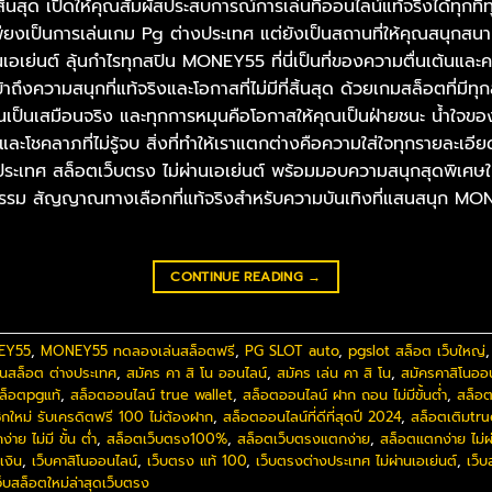
สิ้นสุด เปิดให้คุณสัมผัสประสบการณ์การเล่นที่ออนไลน์แท้จริงได้ทุกที่ท
ได้เพียงเป็นการเล่นเกม Pg ต่างประเทศ แต่ยังเป็นสถานที่ให้คุณสนุกสนา
อเย่นต์ ลุ้นกำไรทุกสปิน MONEY55 ที่นี่เป็นที่ของความตื่นเต้นและค
้าถึงความสนุกที่แท้จริงและโอกาสที่ไม่มีที่สิ้นสุด ด้วยเกมสล็อตที่มีทุ
เล่นเป็นเสมือนจริง และทุกการหมุนคือโอกาสให้คุณเป็นฝ่ายชนะ น้ำใจของ
คลาภที่ไม่รู้จบ สิ่งที่ทำให้เราแตกต่างคือความใส่ใจทุกรายละเอียด 
างประเทศ สล็อตเว็บตรง ไม่ผ่านเอเย่นต์ พร้อมมอบความสนุกสุดพิเศ
กรรม สัญญาณทางเลือกที่แท้จริงสำหรับความบันเทิงที่แสนสนุก MON
CONTINUE READING
→
EY55
,
MONEY55 ทดลองเล่นสล็อตฟรี
,
PG SLOT auto
,
pgslot สล็อต เว็บใหญ่
เล่นสล็อต ต่างประเทศ
,
สมัคร คา สิ โน ออนไลน์
,
สมัคร เล่น คา สิ โน
,
สมัครคาสิโนออ
ล็อตpgแท้
,
สล็อตออนไลน์ true wallet
,
สล็อตออนไลน์ ฝาก ถอน ไม่มีขั้นต่ำ
,
สล็อต
กใหม่ รับเครดิตฟรี 100 ไม่ต้องฝาก
,
สล็อตออนไลน์ที่ดีที่สุดปี 2024
,
สล็อตเติมtru
ย ไม่มี ขั้น ต่ํา
,
สล็อตเว็บตรง100%
,
สล็อตเว็บตรงแตกง่าย
,
สล็อตแตกง่าย ไม่ผ
เงิน
,
เว็บคาสิโนออนไลน์
,
เว็บตรง แท้ 100
,
เว็บตรงต่างประเทศ ไม่ผ่านเอเย่นต์
,
เว็
ว็บสล็อตใหม่ล่าสุดเว็บตรง