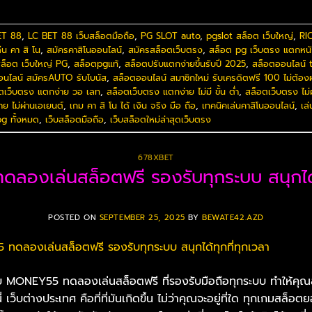
ET 88
,
LC BET 88 เว็บสล็อตมือถือ
,
PG SLOT auto
,
pgslot สล็อต เว็บใหญ่
,
RI
่น คา สิ โน
,
สมัครคาสิโนออนไลน์
,
สมัครสล็อตเว็บตรง
,
สล็อต pg เว็บตรง แตกหน
ล็อต เว็บใหญ่ PG
,
สล็อตpgแท้
,
สล็อตปรับแตกง่ายขึ้นรับปี 2025
,
สล็อตออนไลน์ 
อนไลน์ สมัครAUTO รับโบนัส
,
สล็อตออนไลน์ สมาชิกใหม่ รับเครดิตฟรี 100 ไม่ต้อง
ตเว็บตรง แตกง่าย วอ เลท
,
สล็อตเว็บตรง แตกง่าย ไม่มี ขั้น ต่ํา
,
สล็อตเว็บตรง ไม่ผ
ย ไม่ผ่านเอเยนต์
,
เกม คา สิ โน ได้ เงิน จริง มือ ถือ
,
เทคนิคเล่นคาสิโนออนไลน์
,
เล
pg ทั้งหมด
,
เว็บสล็อตมือถือ
,
เว็บสล็อตใหม่ล่าสุดเว็บตรง
678XBET
องเล่นสล็อตฟรี รองรับทุกระบบ สนุกได้ท
POSTED ON
SEPTEMBER 25, 2025
BY
BEWATE42.AZD
ปแบบ MONEY55 ทดลองเล่นสล็อตฟรี ที่รองรับมือถือทุกระบบ ทำให้คุณสา
่ เว็บต่างประเทศ คือที่ที่มันเกิดขึ้น ไม่ว่าคุณจะอยู่ที่ใด ทุกเกมสล