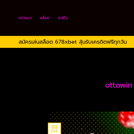
Skip
to
content
หน้าแรก
สล็อต
คาสิโน
สมัครเล่นสล็อต 678xbet ลุ้นรับเครดิตฟรีทุกวัน
ottowin 
02
Oct