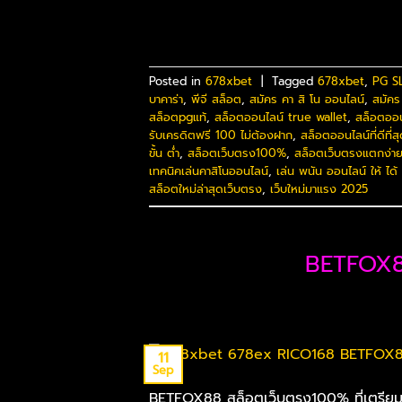
Posted in
678xbet
|
Tagged
678xbet
,
PG S
บาคาร่า
,
พีจี สล็อต
,
สมัคร คา สิ โน ออนไลน์
,
สมัคร
สล็อตpgแท้
,
สล็อตออนไลน์ true wallet
,
สล็อตออนไ
รับเครดิตฟรี 100 ไม่ต้องฝาก
,
สล็อตออนไลน์ที่ดีที่
ขั้น ต่ํา
,
สล็อตเว็บตรง100%
,
สล็อตเว็บตรงแตกง่า
เทคนิคเล่นคาสิโนออนไลน์
,
เล่น พนัน ออนไลน์ ให้ ได้ 
สล็อตใหม่ล่าสุดเว็บตรง
,
เว็บใหม่มาแรง 2025
BETFOX88 
11
Sep
BETFOX88 สล็อตเว็บตรง100% ที่เตรียมพร้อ