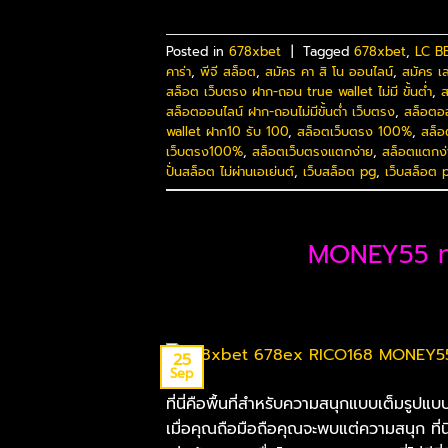
Posted in
678xbet
|
Tagged
678xbet
,
LC B
คาร่า
,
พีจี สล็อต
,
สมัคร คา สิ โน ออนไลน์
,
สมัคร เล
สล็อต เว็บตรง ฝาก-ถอน true wallet ไม่มี ขั้นต่ำ
,
ส
สล็อตออนไลน์ ฝาก-ถอนไม่มีขั้นต่ํา เว็บตรง
,
สล็อตอ
wallet ฝาก10 รับ 100
,
สล็อตเว็บตรง 100%
,
สล็อ
เว็บตรง100%
,
สล็อตเว็บตรงแตกง่าย
,
สล็อตแตกง่า
ปั่นสล็อต ไม่ผ่านเอเย่นต์
,
เว็บสล็อต pg
,
เว็บสล็อต 
MONEY55 ทดล
25
Sep
ที่นี่คือพื้นที่สำหรับความสนุกแบบเต็มรู
เมื่อคุณถือมือถือคุณจะพบแต่ความสนุก ที่นี