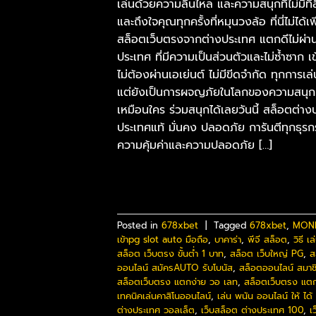
เล่นด้วยความลื่นไหล และความสนุกที่ไม่มีที่
และถึงใจคุณทุกครั้งที่หมุนวงล้อ ที่นี่ไม่
สล็อตเว็บตรงจากต่างประเทศ แตกดีไม่ผ่านเ
ประเทศ ที่มีความเป็นส่วนตัวและไม่ซ้ำซาก เข
ไม่ต้องผ่านเอเย่นต์ ไม่มีขีดจำกัด ทุกการ
แต่ยังเป็นการผจญภัยในโลกของความสนุกและโช
เหมือนใคร ร่วมสนุกได้เลยวันนี้ สล็อตต่
ประเทศแท้ มั่นคง ปลอดภัย การันตีทุกธุร
ความคุ้มค่าและความปลอดภัย […]
Posted in
678xbet
|
Tagged
678xbet
,
MON
เข้าpg slot auto มือถือ
,
บาคาร่า
,
พีจี สล็อต
,
วิธี 
สล็อต เว็บตรง ขั้นต่ำ 1 บาท
,
สล็อต เว็บใหญ่ PG
,
ส
ออนไลน์ สมัครAUTO รับโบนัส
,
สล็อตออนไลน์ สมาชิ
สล็อตเว็บตรง แตกง่าย วอ เลท
,
สล็อตเว็บตรง แตกง่า
เทคนิคเล่นคาสิโนออนไลน์
,
เล่น พนัน ออนไลน์ ให้ ได้ 
ต่างประเทศ วอลเล็ต
,
เว็บสล็อต ต่างประเทศ 100
,
เ