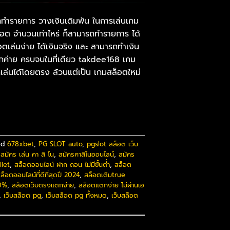
ือกทำรายการ วางเงินเดิมพัน ในการเล่นเกม
็อต จำนวนเท่าไหร่ ก็สามารถทำรายการ ได้
อตเล่นง่าย ได้เงินจริง และ สามารถทำเงิน
ทุกค่าย ครบจบในที่เดียว takdee168 เกม
เล่นได้โดยตรง ล้วนแต่เป็น เกมสล็อตใหม่
ed
678xbet
,
PG SLOT auto
,
pgslot สล็อต เว็บ
,
สมัคร เล่น คา สิ โน
,
สมัครคาสิโนออนไลน์
,
สมัคร
llet
,
สล็อตออนไลน์ ฝาก ถอน ไม่มีขั้นต่ำ
,
สล็อต
ล็อตออนไลน์ที่ดีที่สุดปี 2024
,
สล็อตเติมtrue
00%
,
สล็อตเว็บตรงแตกง่าย
,
สล็อตแตกง่าย ไม่ผ่านเอ
,
เว็บสล็อต pg
,
เว็บสล็อต pg ทั้งหมด
,
เว็บสล็อต