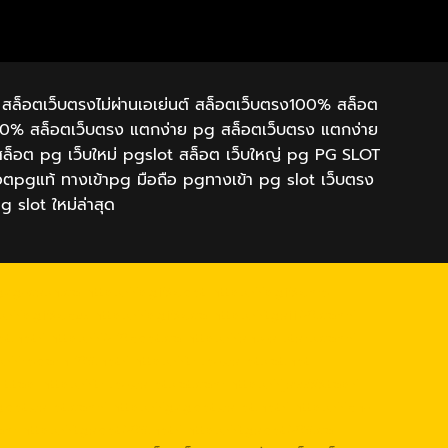
รง สล็อตเว็บตรงไม่ผ่านเอเย่นต์ สล็อตเว็บตรง100% สล็อต
00% สล็อตเว็บตรง แตกง่าย pg สล็อตเว็บตรง แตกง่าย
t สล็อต pg เว็บใหม่ pgslot สล็อต เว็บใหญ่ pg PG SLOT
อตpgแท้ ทางเข้าpg มือถือ pgทางเข้า pg slot เว็บตรง
 slot ใหม่ล่าสุด
g2g-cash.co
https://pg15k.bet
https://pg15k.me
s://pg15k.xyz
https://pg15k.co
https://tga1168.com/
t.net/
https://678xbet.co
https://ans-allstars.com/
s://reborn789.net/
https://true-walletslot.net
it.top
https://true-walletslot.com
https://jazz55.top/
gbetwallet.com/
https://g2gbetwallet.net/
https://xn-
com
https://tgabet689.net/
https://tgabet689.co