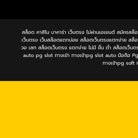
สล็อต คาสิโน บาคาร่า เว็บตรง ไม่ผ่านเอเยนต์ สมัครสล็
เว็บตรง เว็บสล็อตแตกบ่อย สล็อตเว็บตรงแตกง่าย สล
วอ เลท สล็อตเว็บตรง แตกง่าย ไม่มี ขั้น ต่ํา สล็อตเว
auto pg slot ทางเข้า ทางเข้าpg slot auto มือถือ P
ทางเข้าpg soft 
https://tga689z.com
https://tga689z.co
https:
https://pg15k.xyz
https://pg15k.co
https://pg15k.n
https://tgabet.xyz/
http://tga789.com/
https://tga
https://rico168.net/
https://rico168.com/
htt
https://reborn789.me/
https://jazz55.net/
https://
https://jazz-55.co/
https://jazz-55.com/
https://jazz-
-82ca8bbo3nc4a9d.com/
https://g2gbetwallet.