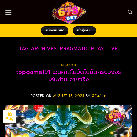
Skip
to
content
สมัครสมาชิก
เข้าสู่ระบบ
TAG ARCHIVES:
PRAGMATIC PLAY LIVE
RICO168
topgame191 เว็บคาสิโนอัตโนมัติครบวงจร
เล่นง่าย จ่ายจริง
POSTED ON
AUGUST 18, 2025
BY
พีจีสล็อต
18
Aug