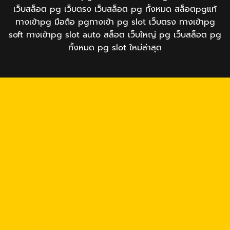
เว็บสล็อต pg เว็บตรง เว็บสล็อต pg ทั้งหมด สล็อตpgแท้
ทางเข้าpg มือถือ pgทางเข้า pg slot เว็บตรง ทางเข้าpg
soft ทางเข้าpg slot auto สล็อต เว็บใหญ่ pg เว็บสล็อต pg
ทั้งหมด pg slot ใหม่ล่าสุด
https://tga689z.com
https://tga689z.co
https://tga689z.xyz
https://rico689.com
https://g2g-cash.org
https://g2g-
cash.co
https://pg15k.bet
https://pg15k.me
https://pg15k.xyz
https://pg15k.co
https://pg15k.net
https://pgbet15k.com
https://pg15k.bet
https://pg15k.me
https://pg15k.xyz
https://pg15k.co
https://tga1168.com/
https://tgabet.xyz/
http://tga789.com/
https://tga1168.net/
https://tga1168.top/
https://tga1168.life/
https://678xbet.net/
https://678xbet.co
https://ans-
allstars.com/
https://rico168.net/
https://rico168.com/
https://one5bet.net/
https://one5bet.co/
https://tga199.com/
https://reborn789.net/
https://true-