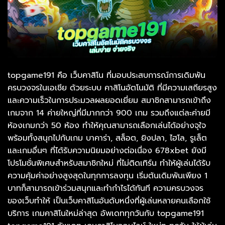
topgame191 คือ เว็บคาสิโน ที่มอบประสบการณ์การเดิมพัน
ครบวงจรในเอเชีย ด้วยระบบ คาสิโนอัตโนมัติ ที่มีความเสถียรสูง
และความเร็วในการประมวลผลยอดเยี่ยม สมาชิกสามารถเข้าถึง
เกมจาก 14 ค่ายใหญ่ที่มีมากกว่า 900 เกม รวมถึงแต่ละค่ายมี
ห้องเกมกว่า 50 ห้อง ทำให้คุณสามารถเลือกเล่นได้อย่างจุใจ
พร้อมทั้งสนุกไปกับเกม บาคาร่า, สล็อต, ยิงปลา, ไฮโล, รูเล็ต
และเกมอื่นๆ ที่ได้รับความนิยมอย่างต่อเนื่อง 678xbet ยังมี
โปรโมชั่นพิเศษสำหรับสมาชิกใหม่ ที่ไม่ติดเทิร์น ทำให้ผู้เล่นได้รับ
ความคุ้มค่าอย่างสูงสุดในทุกการลงทุน เริ่มต้นเดิมพันเพียง 1
บาทก็สามารถเข้าร่วมสนุกและทำกำไรได้ทันที ความครบวงจร
ของเว็บทำให้ เป็นเว็บคาสิโนอันดับหนึ่งที่ผู้เล่นหลายคนเลือกใช้
บริการ เกมคาสิโนใหม่ล่าสุด อัพเดททุกวันกับ topgame191