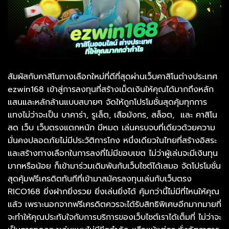
สัมผัสกับคาสิโนทางเลือกใหม่ที่ดีที่สุดผ่านเว็บคาสิโนต่างประเทศ
ezwin168 เข้าสู่การลงทุนที่สร้างเม็ดเงินให้คุณได้มากถึงหลัก
แสนและหลักล้านแบบสบายๆ จัดให้ถูกโปรโมชั่นสุดคุ้มทุกการ
แทงไม่ว่าจะเป็น บาคาร่า, รูเล็ต, เสือมังกร, สล็อต, และ คาสิโน
สด เว็บ เว็บตรงแตกหนัก มีหมด เล่นครบจบที่เดียวด้วยความ
มั่นคงปลอดภัยไม่มีประวัติการโกง หนึ่งเดียวในไทยที่สร้างอิสระ
และสร้างทางเลือกในการลงที่ไม่มีขอบเขต ไม่ว่าผู้เล่นจะมีเงินทุน
มากหรือน้อย ก็เข้ามาร่วมเดิมพันกับเว็บไซต์ได้เสมอ จัดโปรโมชั่น
สุดคุ้มฟรีเครดิตทันทีที่เข้ามาสมัครลงทุนเล่นกับเว็บตรง
RICO168 ยิ่งฝากยิ่งรวย ยิ่งเล่นยิ่งได้ คุ้มกว่านี้ไม่มีที่ไหนให้คุณ
แล้ว เพราะนอกจากฟรีเครดิตควรจะได้รับสิทธิพิเศษอีกมากมายที่
จะทำให้คุณประทับใจกับการบริการของเว็บไซต์เราได้เต็มที่ ไม่ว่าจะ