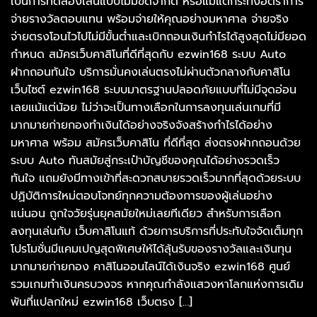
เป็นการทดลองเล่นแบบไม่มีขีดจำกัด หรือแม้แต่กระทั่งอัตราการ
จ่ายรางวัลตอบแทน พร้อมจ่ายให้คุณอย่างมหาศาล จ่ายจริง
จ่ายตรงโอนไวไปไม่มีขั้นต่ำและเบิกถอนเงินกำไรได้สูงสุดไม่มียอด
กำหนด สมัครเว็บคาสิโนที่ดีที่สุดกับ ezwin168 ระบบ Auto
ฝากถอนทันใจ บริการมั่นคงเล่นตรงไม่ผ่านตัวกลางกับคาสิโน
เว็บไซต์ ezwin168 ระบบมาตรฐานปลอดภัยแบบที่ไม่มีจุดอ่อน
เลยแม้แต่น้อย ไม่ว่าจะเป็นทางเลือกในการลงทุนเล่นเกมที่มี
มากมายก่ายกองทำเงินได้อย่างจริงจังสร้างกำไรได้อย่าง
มหาศาล พร้อม สมัครเว็บคาสิโน ที่ดีที่สุด ส่งตรงฝากถอนด้วย
ระบบ Auto ทันสมัยสู่กระเป๋าบัญชีของคุณได้อย่างรวดเร็ว
ทันใจ แถมยังมีทางเข้าที่สะดวกสบายรวดเร็วมากที่สุดด้วยระบบ
ปฏิบัติการใหม่ตอบโจทย์ทุกความต้องการของผู้เล่นอย่าง
แน่นอน ถูกใจวัยรุ่นยุคสมัยใหม่เลยทีเดียว สำหรับการเลือก
ลงทุนเล่นกับ เว็บคาสิโนแท้ ด้วยการบริการที่ประทับใจจัดเต็มทุก
โปรโมชั่นมีแคมเปญสุดพิเศษให้ได้ลุ้นรับของรางวัลและเงินทุน
มากมายก่ายกอง คาสิโนออนไลน์ได้เงินจริง ezwin168 ศูนย์
รวมเกมทำเงินครบวงจร หากคุณกำลังแสวงหาโลกแห่งการเดิม
พันที่แปลกใหม่ ezwin168 เว็บตรง […]