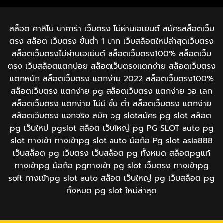
สล็อต คาสิโน บาคาร่า เว็บตรง ไม่ผ่านเอเยนต์ สมัครสล็อตเว็บ
ตรง สล็อต เว็บตรง ขั้นต่ำ 1 บาท เว็บสล็อตใหม่ล่าสุดเว็บตรง
สล็อตเว็บตรงไม่ผ่านเอเย่นต์ สล็อตเว็บตรง100% สล็อตเว็บ
ตรง เว็บสล็อตแตกบ่อย สล็อตเว็บตรงแตกง่าย สล็อตเว็บตรง
แตกหนัก สล็อตเว็บตรง แตกง่าย 2022 สล็อตเว็บตรง100%
สล็อตเว็บตรง แตกง่าย pg สล็อตเว็บตรง แตกง่าย วอ เลท
สล็อตเว็บตรง แตกง่าย ไม่มี ขั้น ต่ํา สล็อตเว็บตรง แตกง่าย
สล็อตเว็บตรง แจกจริง สมัค pg slotสมัคร​ pg​ slot สล็อต
pg เว็บใหม่ pgslot สล็อต เว็บใหญ่ pg PG SLOT auto pg
slot ทางเข้า ทางเข้าpg slot auto มือถือ Pg slot asia888
เว็บสล็อต pg เว็บตรง เว็บสล็อต pg ทั้งหมด สล็อตpgแท้
ทางเข้าpg มือถือ pgทางเข้า pg slot เว็บตรง ทางเข้าpg
soft ทางเข้าpg slot auto สล็อต เว็บใหญ่ pg เว็บสล็อต pg
ทั้งหมด pg slot ใหม่ล่าสุด