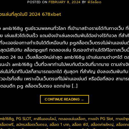
POSTED ON
FEBRUARY 8, 2024
BY
พีจีสล็อต
 amb168g ศูนย์รวมพลคนทั่วโลก ที่เข้ามาสร้างรายได้กับทางเว็บ ที่นั
เล่นแล้วได้เงินเร็ว แถมยังเข้าเล่นลงเดิมพันได้อย่างไร้กังวล ที่ส
สที่จะเจอช่องทางทำเงินได้ดีเหมือนกับ pgสล็อตเว็บตรงไม่ผ่านเอเย่นต์
สุดมัส์ไปกับ สล็อตpgแท้ ทดลองเล่น รับรองถ้าท่านได้ให้โอกาสเว็บนี้ส
ตลอด 24 ชม. เว็บสล็อตใหม่ล่าสุด amb168g เข้าเล่นเกมต่างๆได้ ตลอด
แนะนำ amb168g เว็บที่จะพาท่านไปพบกับตัวเงินที่มากมาย ตามล่าเงิ
 เล่นไม่กี่นาทีโบนัสก็สามารถแตกได้ คุ้มสุดๆ ที่สำคัญ ยังลงเดิมพันกับ 
ัวอะไรทั้งสิ้น เพราะเป็นเว็บตรงที่ไม่ผ่านเอเย่นต์ หรือมือที่สอง สา
บนอนตอนดึก pg สล็อตเว็บตรง แตกง่าย […]
CONTINUE READING
→
amb168g
,
PG SLOT
,
คาสิโนออนไลน์
,
ทดลองเล่นสล็อต
,
ทางเข้า PG Slot
,
ทางเข้า
สล็อตฟรี
,
สมัครสล็อตเว็บตรง
,
สล็อต 1 บาท
,
สล็อต พีจี
,
สล็อตค่ายใหญ่
,
สล็อตท