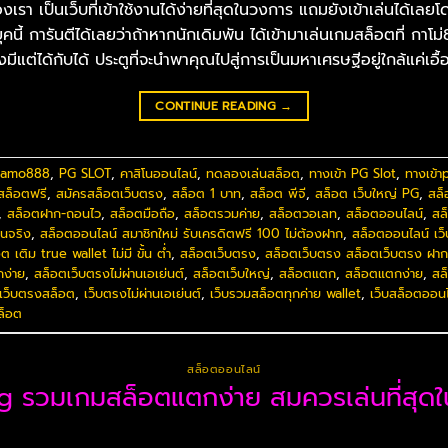
องเรา เป็นเว็บที่เข้าใช้งานได้ง่ายที่สุดในวงการ แถมยังเข้าเล่นได้เลยโ
ุคนี้ การันตีได้เลยว่าถ้าหากนักเดิมพัน ได้เข้ามาเล่นเกมสล็อตที่ กาโ
่งมีแต่ได้กับได้ ประตูที่จะนำพาคุณไปสู่การเป็นมหาเศรษฐีอยู่ใกล้แค่เอื้
CONTINUE READING
→
gamo888
,
PG SLOT
,
คาสิโนออนไลน์
,
ทดลองเล่นสล็อต
,
ทางเข้า PG Slot
,
ทางเข้า
สล็อตฟรี
,
สมัครสล็อตเว็บตรง
,
สล็อต 1 บาท
,
สล็อต พีจี
,
สล็อต เว็บใหญ่ PG
,
สล็
,
สล็อตฝาก-ถอนไว
,
สล็อตมือถือ
,
สล็อตรวมค่าย
,
สล็อตวอเลท
,
สล็อตออนไลน์
,
สล
ินจริง
,
สล็อตออนไลน์ สมาชิกใหม่ รับเครดิตฟรี 100 ไม่ต้องฝาก
,
สล็อตออนไลน์ เว
 เติม true wallet ไม่มี ขั้น ต่ำ
,
สล็อตเว็บตรง
,
สล็อตเว็บตรง สล็อตเว็บตรง ฝาก-ถอ
ง่าย
,
สล็อตเว็บตรงไม่ผ่านเอเย่นต์
,
สล็อตเว็บใหญ่
,
สล็อตแตก
,
สล็อตแตกง่าย
,
สล
เว็บตรงสล็อต
,
เว็บตรงไม่ผ่านเอเย่นต์
,
เว็บรวมสล็อตทุกค่าย wallet
,
เว็บสล็อตออน
ล็อต
สล็อตออนไลน์
 รวมเกมสล็อตแตกง่าย สมควรเล่นที่สุดใ