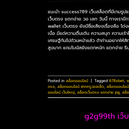
แนะนำ success789 เว็บสล็อตที่มีเกมรูปแบ
เว็บตรง แตกง่าย วอ เลท วันนี้ ทางเรามีก
wallet เว็บตรง ยังมีชื่อเสียงเรื่องลือ โด่ง
เบื่อ มีแต่ความตื่นเต้น ความสนุก ความเร้า
เศรษฐีกันไปถ้วนหน้าแล้ว ถ้าท่านอยากให้สิท
สูงมาก แถมโบนัสยังแตกหนัก แตกง่าย รีบ
Posted in
สล็อตออนไลน์
|
Tagged
678xbet
,
s
ตรง
,
สล็อตออนไลน์ ฝากทรูวอลเล็ต
,
สล็อตออนไลน์ 
ออนไลน์ เว็บใหญ่
,
สล็อตเว็บตรง แตกง่าย pg
,
สล็
g2g99th เว็บ