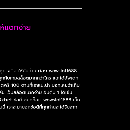
ห้แตกง่าย
ู่ทางดีๆ ให้กับท่าน ต้อง wowslot1688
มสนุกกับเกมสล็อตมากกว่าใคร และได้อัพเดท
ดิตฟรี 100 ตามที่เราแนะนำ บอกเลยว่าเก็บ
ล่น เว็บสล็อตแตกง่าย อันดับ 1 ได้เช่น
78xbet ข้อดีเล่นสล็อต wowslot1688 เว็บ
นี้ เราจะมาบอกข้อดีที่ทุกท่านจะได้รับจาก