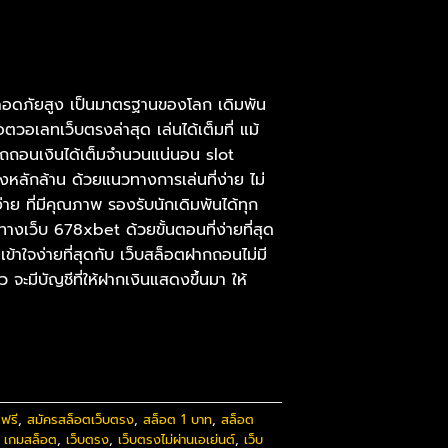
วามปลอดภัยสูง เป็นมาตรฐานของโลก เดิมพัน
อตวอเลทเว็บตรงล่าสุด เล่นได้เต็มที่ แม้
มารถถอนเงินได้เต็มจำนวนแน่นอน slot
ึงหลักล้าน ด้วยแนวทางการเล่นที่ง่าย ไม่
าย ที่มีคุณภาพ รองรับนักเดิมพันได้ทุก
างเว็บ 678xbet ด้วยขั้นตอนที่ง่ายที่สุด
ข้าใจง่ายที่สุดกับ เว็บสล็อตฝากถอนไม่มี
ว จะมีบัญชีที่ให้ฝากเงินแสดงขึ้นมา ให้
ฟรี
,
สมัครสล็อตเว็บตรง
,
สล็อต 1 บาท
,
สล็อต
,
เกมสล็อต
,
เว็บตรง
,
เว็บตรงไม่ผ่านเอเย่นต์
,
เว็บ