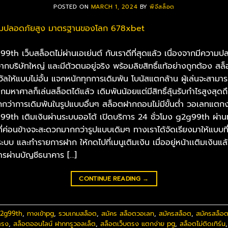
POSTED ON
MARCH 1, 2024
BY
พีจีสล็อต
 g2g99th เว็บสล็อตไม่ผ่านเอเย่นต์ กับเราดีที่สุดแล้ว เนื่องจากมีค
รจากบริษัทใหญ่ และมีตัวตนอยู่จริง พร้อมลิขสิทธิ์แท้อย่างถูกต้อง สล็
งวัลให้แบบไม่อั้น แจกหนักทุกการเดิมพัน โบนัสแตกล้าน ผู้เล่นจะสา
กมหาศาลก็เล่นสล็อตได้แล้ว เดิมพันน้อยแต่มีสิทธิ์ลุ้นรับกำไรสูงสุดถ
กว่าการเดิมพันในรูปแบบอื่นๆ สล็อตฝากถอนไม่มีขั้นต่ำ วอเลทแตกง่
99th เติมเงินผ่านระบบออโต้ เปิดบริการ 24 ชั่วโมง g2g99th ผ่านท
ี่ค่อนข้างจะสะดวกมากกว่ารูปแบบเดิมๆ ทางเราได้จัดเรียงมาให้แบบที่เ
าระบบ และทำรายการฝาก ให้กดไปที่เมนูเติมเงิน เมื่ออยู่หน้าเเติมเงินแล้
ารผ่านบัญชีธนาคาร […]
CONTINUE READING
→
2g99th
,
ทางเข้าpg
,
รวมเกมสล็อต
,
สมัคร สล็อตวอเลท
,
สมัครสล็อต
,
สมัครสล็อต
บตรง
,
สล็อตออนไลน์ ฝากทรูวอลเล็ต
,
สล็อตเว็บตรง แตกง่าย pg
,
สล็อตไม่ติดเทิร์น