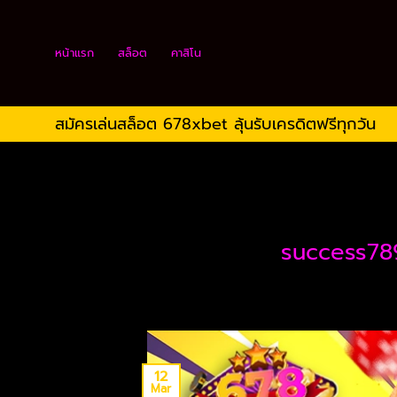
Skip
to
content
หน้าแรก
สล็อต
คาสิโน
สมัครเล่นสล็อต 678xbet ลุ้นรับเครดิตฟรีทุกวัน
success789
12
Mar