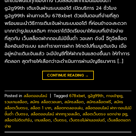
นักเดิมพันได้ทุกช่องทาง เว็บสล็อตฝากถอนไม่มีขั้นต่ำ
g2g99th เติมเงินผ่านระบบออโต้ เปิดบริการ 24 ชั่วโมง
g2g99th ผ่านทางเว็บ 678xbet ด้วยขั้นตอนที่ง่ายที่สุด
พร้อมแนะนำวิธีการเติมเงินผ่านระบบออโต้ ที่ค่อนข้างจะสะดวก
มากกว่ารูปแบบเดิมๆ ทางเราได้จัดเรียงมาให้แบบที่เข้าใจง่าย
ที่สุดกับ เว็บสล็อตฝากถอนไม่มีขั้นต่ำ วอเลท ดังนี้ จีทูจีสล็อต
ล็อคอินเข้าระบบ และทำรายการฝาก ให้กดไปที่เมนูเติมเงิน เมื่อ
อยู่หน้าเเติมเงินแล้ว จะมีบัญชีที่ให้ฝากเงินแสดงขึ้นมา ให้ทำการ
คัดลอก สุดท้ายให้เลือกว่าจะดำเนินการผ่านบัญชีธนาคาร […]
CONTINUE READING
→
Posted in
สล็อตออนไลน์
|
Tagged
678xbet
,
g2g99th
,
ทางเข้าpg
,
รวมเกมสล็อต
,
สมัคร สล็อตวอเลท
,
สมัครสล็อต
,
สมัครสล็อตฟรี
,
สมัคร
สล็อตเว็บตรง
,
สล็อต 1 บาท
,
สล็อตทดลองเล่น
,
สล็อตออนไลน์ ฝาก-ถอนไม่มี
ขั้นต่ํา เว็บตรง
,
สล็อตออนไลน์ ฝากทรูวอลเล็ต
,
สล็อตเว็บตรง แตกง่าย pg
,
สล็อตไม่ติดเทิร์น
,
เกมสล็อต
,
เว็บตรง
,
เว็บตรงไม่ผ่านเอเย่นต์
,
เว็บสล็อตแตก
ง่าย