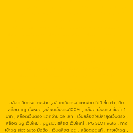
https://one5bet.net/
https://one5bet.co/
https://tga199.com/
https://reborn789.net/
https://true-
walletslot.net
https://reborn789.me/
https://jazz55.net/
https://walletslottrue.com
https://true-walletslot.net
https://slot-freecredit.top
https://true-walletslot.com
https://jazz55.top/
https://jazz-55.co/
https://jazz-55.com/
https://jazz-55.net/
https://jazz55.co/
https://g2gbetvip888.com/
https://g2gbetwallet.com/
https://g2gbetwallet.net/
https://xn-
-82ca8bbo3nc4a9d.com/
https://g2gbetwallet.co/
https://tga689.com
https://tga689.me/
https://tgabet689.com
https://tgabet689.net/
https://tgabet689.co
https://walletslottrue.com/
https://wallet-slottrue.com/
https://true-walletslot.net/
https://true-walletslot.com/
https://slot-freecredit.top/
สล็อตเว็บตรงแตกง่าย ,สล็อตเว็บตรง แตกง่าย ไม่มี ขั้น ต่ํา ,เว็บ
สล็อต pg ทั้งหมด ,สล็อตเว็บตรง100% , สล็อต เว็บตรง ขั้นต่ำ 1
บาท , สล็อตเว็บตรง แตกง่าย วอ เลท , เว็บสล็อตใหม่ล่าสุดเว็บตรง ,
สล็อต pg เว็บใหม่ , pgslot สล็อต เว็บใหญ่ , PG SLOT auto , ทาง
เข้าpg slot auto มือถือ , เว็บสล็อต pg , สล็อตpgแท้ , ทางเข้าpg ,