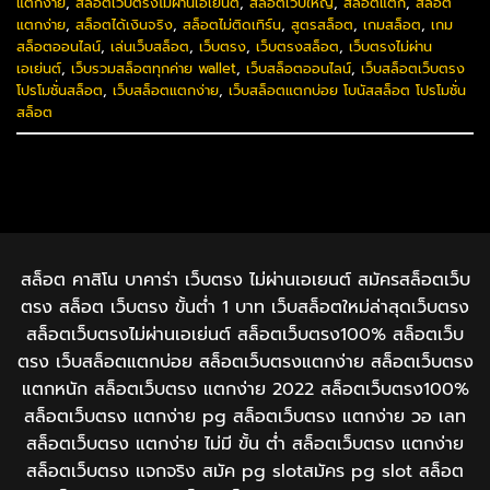
แตกง่าย
,
สล็อตเว็บตรงไม่ผ่านเอเย่นต์
,
สล็อตเว็บใหญ่
,
สล็อตแตก
,
สล็อต
แตกง่าย
,
สล็อตได้เงินจริง
,
สล็อตไม่ติดเทิร์น
,
สูตรสล็อต
,
เกมสล็อต
,
เกม
สล็อตออนไลน์
,
เล่นเว็บสล็อต
,
เว็บตรง
,
เว็บตรงสล็อต
,
เว็บตรงไม่ผ่าน
เอเย่นต์
,
เว็บรวมสล็อตทุกค่าย wallet
,
เว็บสล็อตออนไลน์
,
เว็บสล็อตเว็บตรง
โปรโมชั่นสล็อต
,
เว็บสล็อตแตกง่าย
,
เว็บสล็อตแตกบ่อย โบนัสสล็อต โปรโมชั่น
สล็อต
สล็อต คาสิโน บาคาร่า เว็บตรง ไม่ผ่านเอเยนต์ สมัครสล็อตเว็บ
ตรง สล็อต เว็บตรง ขั้นต่ำ 1 บาท เว็บสล็อตใหม่ล่าสุดเว็บตรง
สล็อตเว็บตรงไม่ผ่านเอเย่นต์ สล็อตเว็บตรง100% สล็อตเว็บ
ตรง เว็บสล็อตแตกบ่อย สล็อตเว็บตรงแตกง่าย สล็อตเว็บตรง
แตกหนัก สล็อตเว็บตรง แตกง่าย 2022 สล็อตเว็บตรง100%
สล็อตเว็บตรง แตกง่าย pg สล็อตเว็บตรง แตกง่าย วอ เลท
สล็อตเว็บตรง แตกง่าย ไม่มี ขั้น ต่ํา สล็อตเว็บตรง แตกง่าย
สล็อตเว็บตรง แจกจริง สมัค pg slotสมัคร​ pg​ slot สล็อต