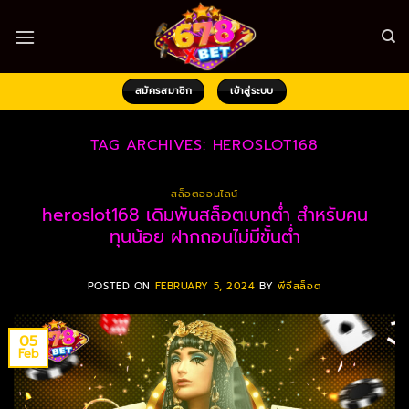
Skip
to
content
สมัครสมาชิก
เข้าสู่ระบบ
TAG ARCHIVES:
HEROSLOT168
สล็อตออนไลน์
heroslot168 เดิมพันสล็อตเบทต่ำ สำหรับคน
ทุนน้อย ฝากถอนไม่มีขั้นต่ำ
POSTED ON
FEBRUARY 5, 2024
BY
พีจีสล็อต
05
Feb