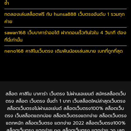
ซ้ำ
ทดลองเล่นสล็อตฟรี กับ hunsa888 เว็บตรงอันดับ 1 รวมทุก
ค่าย
sawan168 เว็บบาคาร่าออโต้ ฝากถอนเร็วทันใจใน 4 วินาที ต้อง
ที่นี่เท่านั้น
neno168 คาสิโนเว็บตรง เดิมพันน้อยเล่นสบาย เบทที่ถูกที่สุด
สล็อต คาสิโน บาคาร่า เว็บตรง ไม่ผ่านเอเยนต์ สมัครสล็อตเว็บ
ตรง สล็อต เว็บตรง ขั้นต่ำ 1 บาท เว็บสล็อตใหม่ล่าสุดเว็บตรง
สล็อตเว็บตรงไม่ผ่านเอเย่นต์ สล็อตเว็บตรง100% สล็อตเว็บ
ตรง เว็บสล็อตแตกบ่อย สล็อตเว็บตรงแตกง่าย สล็อตเว็บตรง
แตกหนัก สล็อตเว็บตรง แตกง่าย 2022 สล็อตเว็บตรง100%
สล็อตเว็บตรง แตกง่าย pg สล็อตเว็บตรง แตกง่าย วอ เลท