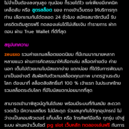
ไม่จำเป็นต้องลงทุนสูง ทุนน้อย ก็รวยได้ไว แค่เพียงมีเทคนิค
เคล็ดลับ หรือ
สูตรสล็อต
ของ ทางเข้าเว็บตรง ให้บริการทุก
ท่าน เลือกเกมกันได้ตลอด 24 ชั่วโมง สมัครสมาชิกวันนี้ รับ
เครดิตเติมสูตรฟรี ทดลองเล่นได้ไม่เสียเงิน ทำรายการ ฝาก
ถอน ผ่าน True Wallet ที่ดีที่สุด
สรุปบทความ
zeusxo
รวมค่ายเกมสล็อตยอดนิยม ที่มีเกมมากมายหลาก
หลายแนว ผ่านการคัดสรรมาให้เลือกเล่น สล็อตค่ายดัง ค่าย
นอก เต็มไปด้วยเกมโบนัสแตกง่าย แตกบ่อย ที่ได้รับการพัฒนา
มาเป็นอย่างดี สัมผัสกับตัวเกมสล็อตคุณภาพ มาตรฐานระดับ
โลก ต้องมาที่ สล็อตลิขสิทธิ์แท้ 100 % เจ้าแรก ในประเทศไทย
รวมสล็อตระดับโลก ที่มีโบนัสแตกบ่อยมากที่สุด
สามารถเข้ามาพิสูจน์ดูกันได้เลย พร้อมมีระบบที่ทันสมัย สะดวก
รวดเร็ว มีความเสถียร ไม่มีสะดุด ร่วมสนุกกันได้ทุกอุปกรณ์ ไม่
ว่าจะเป็นคอมพิวเตอร์ แท็บเล็ต หรือ โทรศัพท์มือถือ ทุกรุ่น เข้าสู่
ระบบ ผ่านหน้าเว็บไซต์
pg slot เว็บหลัก ทดลองเล่นฟรี
กับการ