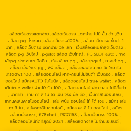
https://tga689.com
https://tga689.me/
https://tgabet689.com
https://tgabet689.net/
https://tgabet689.co
https://walletslottrue.com/
https://wallet-slottrue.com/
https://true-walletslot.net/
https://true-walletslot.com/
https://slot-freecredit.top/
สล็อตเว็บตรงแตกง่าย ,สล็อตเว็บตรง แตกง่าย ไม่มี ขั้น ต่ํา ,เว็บ
สล็อต pg ทั้งหมด ,สล็อตเว็บตรง100% , สล็อต เว็บตรง ขั้นต่ำ 1
บาท , สล็อตเว็บตรง แตกง่าย วอ เลท , เว็บสล็อตใหม่ล่าสุดเว็บตรง ,
สล็อต pg เว็บใหม่ , pgslot สล็อต เว็บใหญ่ , PG SLOT auto , ทาง
เข้าpg slot auto มือถือ , เว็บสล็อต pg , สล็อตpgแท้ , ทางเข้าpg ,
สล็อต เว็บใหญ่ pg , พีจี สล็อต , สล็อตออนไลน์ สมาชิกใหม่ รับ
เครดิตฟรี 100 , สล็อตออนไลน์ ฝาก-ถอนไม่มีขั้นต่ํา เว็บตรง , สล็อต
ออนไลน์ สมัครAUTO รับโบนัส , สล็อตออนไลน์ true wallet , สล็อต
เติมtrue wallet ฝาก10 รับ 100 , สล็อตออนไลน์ ฝาก ถอน ไม่มีขั้นต่ำ
, บาคาร่า , เกม คา สิ โน ได้ เงิน จริง มือ ถือ , เว็บคาสิโนออนไลน์ ,
เทคนิคเล่นคาสิโนออนไลน์ , เล่น พนัน ออนไลน์ ให้ ได้ เงิน , สมัคร เล่น
คา สิ โน , สมัครคาสิโนออนไลน์ , สมัคร คา สิ โน ออนไลน์ , สมัคร
สล็อตเว็บตรง , 678xbet , RICO168 , สล็อตเว็บตรง 100% ,
สล็อตออนไลน์ที่ดีที่สุดปี 2024 , สล็อตแตกง่าย ไม่ผ่านเอเยนต์ ,