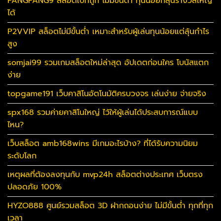
PANGPANG9 สล็อตเบทถูก ไม่มีขั้นต่ำ ทุนน้อยก็ลุ้นรางวัลใหญ่
ได้
P2VVIP สล็อตไม่มีขั้นต่ำ เหมาะสำหรับผู้เล่นทุนน้อยแต่ลุ้นกำไร
สูง
somjai99 รวมเกมสล็อตใหม่ล่าสุด อัปเดตก่อนใคร โบนัสแตก
ง่าย
topgame191 เว็บคาสิโนอัตโนมัติครบวงจร เล่นง่าย จ่ายจริง
spx168 รวมค่ายคาสิโนใหญ่ ไว้ให้ผู้เล่นได้ประสบการณ์แบบ
ไหน?
เว็บสล็อต amb168wins มีเกมอะไรบ้าง? ที่ได้รับความนิยม
ระดับโลก
เหตุผลที่ต้องลงทุนกับ mvp24h สล็อตต่างประเทศ เว็บตรง
ปลอดภัย 100%
HYZO888 ศูนย์รวมสล็อต 3D ฝากถอนง่าย ไม่มีขั้นต่ำ ทุกที่ทุก
เวลา