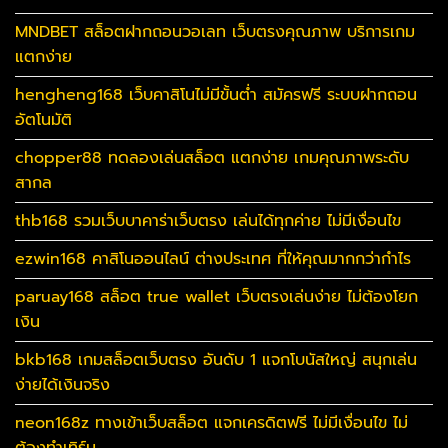
MNDBET สล็อตฝากถอนวอเลท เว็บตรงคุณภาพ บริการเกม
แตกง่าย
hengheng168 เว็บคาสิโนไม่มีขั้นต่ำ สมัครฟรี ระบบฝากถอน
อัตโนมัติ
chopper88 ทดลองเล่นสล็อต แตกง่าย เกมคุณภาพระดับ
สากล
thb168 รวมเว็บบาคาร่าเว็บตรง เล่นได้ทุกค่าย ไม่มีเงื่อนไข
ezwin168 คาสิโนออนไลน์ ต่างประเทศ ที่ให้คุณมากกว่ากำไร
paruay168 สล็อต true wallet เว็บตรงเล่นง่าย ไม่ต้องโยก
เงิน
bkb168 เกมสล็อตเว็บตรง อันดับ 1 แจกโบนัสใหญ่ สนุกเล่น
ง่ายได้เงินจริง
neon168z ทางเข้าเว็บสล็อต แจกเครดิตฟรี ไม่มีเงื่อนไข ไม่
ต้องทำเทิร์น