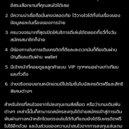
อิสระเลือกเกมที่คุณสนใจได้เลย
มีความน่าเชื่อถือมั่นคงปลอดภัย ไว้วางใจได้ทั้งในเรื่องของ
ข้อมูลและในเรื่องของการจ่าย
ครบวงจรมากที่สุดเปิดให้บริการดีเล่นได้ตลอดทั้งวี่ทั้งวัน
สมัครสมาชิกก็ง่าย
มีช่องทางในการเติมเครดิตที่ดีและสะดวกมันก็คือเติมผ่าน
บัญชีและเติมผ่าน wallet
มีเจ้าหน้าที่คอยดูแลลูกค้าแบบ VIP ทุกๆคนอย่างเท่าเทียม
และทั่วถึง
จ่ายจริงตอบแทนหนักแถมมีโปรโมชั่นโบนัสเครดิตฟรีและสิทธิ
พิเศษต่างๆ
สำหรับใครที่สนใจอยากไปลงทุนเกมส์สล็อต หรือว่าเกมเดิมพัน
ต่างๆ เหล่านี้นั้นก็สามารถสมัครลงทุนได้ง่ายสมัครเข้าสู่การเดิม
พันผ่านทางหน้าหลักโดยตรงเล่นได้ทันทีแถมยังได้รับเครดิตฟรี
ไปใช้อีกด้วย และในส่วนของความน่าสนใจจากการลงทุนเล่นเกม