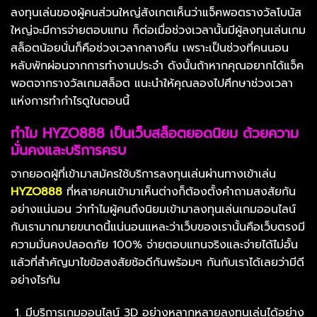
ลงทุนเล่นของผู้คนส่วนใหญ่สังเกตเห็นว่าแจ็คพอตรางวัลโบนัส
ใหญ่จะมีการจ่ายตอบแทน ก็ต่อเมื่อช่วงเวลานั้นมีผู้ลงทุนเล่นเกม
สล็อตน้อยนั่นก็คือช่วงเวลากลางคืน เพราะเป็นช่วงที่คนนอน
หลับพักผ่อนจากการทำงานประจำ ดังนั้นถ้าหากคุณอยากได้แจ็ค
พอตจากรางวัลเกมสล็อต แนะนำให้คุณลองไปศึกษาช่วงเวลา
แห่งการทำกำไรดูในตอนนี้
ทำไม HYZO888 เป็นเว็บสล็อตยอดนิยม ด้วยความ
มั่นคงและบริการครบ
จากยอดผู้ที่เข้ามาสมัครใช้บริการลงทุนเล่นผ่านทางเข้าเล่น
HYZO888
ที่หลายคนเข้ามาเห็นต่างก็ต้องตั้งคำถามสงสัยกัน
อย่างแน่นอน ว่าทำไมผู้คนถึงนิยมเข้ามาลงทุนเล่นเกมออนไลน์
กับเรามากมายขนาดนี้แน่นอนแหละว่าเว็บของเรานั้นคือเว็บตรงมี
ความมั่นคงปลอดภัย 100% จ่ายตอบแทนจริงและจ่ายได้ไม่อั้น
แล้วที่สำคัญมาไขข้อสงสัยช้อดีกันพร้อมๆ กันกับเราได้เลยว่ามีดี
อย่างไรกัน
มีบริการเกมออนไลน์ 3D อย่างหลากหลายลงทุนเล่นได้อย่าง