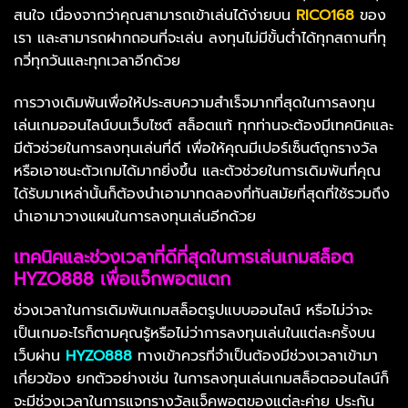
สนใจ เนื่องจากว่าคุณสามารถเข้าเล่นได้ง่ายบน
RICO168
ของ
เรา และสามารถฝากถอนที่จะเล่น ลงทุนไม่มีขั้นต่ำได้ทุกสถานที่ทุ
กวี่ทุกวันและทุกเวลาอีกด้วย
การวางเดิมพันเพื่อให้ประสบความสำเร็จมากที่สุดในการลงทุน
เล่นเกมออนไลน์บนเว็บไซต์ สล็อตแท้ ทุกท่านจะต้องมีเทคนิคและ
มีตัวช่วยในการลงทุนเล่นที่ดี เพื่อให้คุณมีเปอร์เซ็นต์ถูกรางวัล
หรือเอาชนะตัวเกมได้มากยิ่งขึ้น และตัวช่วยในการเดิมพันที่คุณ
ได้รับมาเหล่านั้นก็ต้องนำเอามาทดลองที่ทันสมัยที่สุดที่ใช้รวมถึง
นำเอามาวางแผนในการลงทุนเล่นอีกด้วย
เทคนิคและช่วงเวลาที่ดีที่สุดในการเล่นเกมสล็อต
HYZO888 เพื่อแจ็กพอตแตก
ช่วงเวลาในการเดิมพันเกมสล็อตรูปแบบออนไลน์ หรือไม่ว่าจะ
เป็นเกมอะไรก็ตามคุณรู้หรือไม่ว่าการลงทุนเล่นในแต่ละครั้งบน
เว็บผ่าน
HYZO888
ทางเข้าควรที่จำเป็นต้องมีช่วงเวลาเข้ามา
เกี่ยวข้อง ยกตัวอย่างเช่น ในการลงทุนเล่นเกมสล็อตออนไลน์ก็
จะมีช่วงเวลาในการแจกรางวัลแจ็คพอตของแต่ละค่าย ประกัน