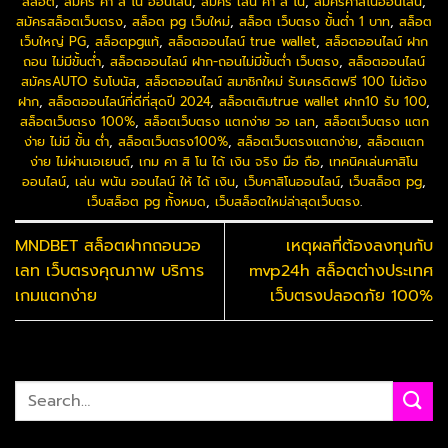
สล็อต
,
สมัคร คา สิ โน ออนไลน์
,
สมัคร เล่น คา สิ โน
,
สมัครคาสิโนออนไลน์
,
สมัครสล็อตเว็บตรง
,
สล็อต pg เว็บใหม่
,
สล็อต เว็บตรง ขั้นต่ำ 1 บาท
,
สล็อต
เว็บใหญ่ PG
,
สล็อตpgแท้
,
สล็อตออนไลน์ true wallet
,
สล็อตออนไลน์ ฝาก
ถอน ไม่มีขั้นต่ำ
,
สล็อตออนไลน์ ฝาก-ถอนไม่มีขั้นต่ํา เว็บตรง
,
สล็อตออนไลน์
สมัครAUTO รับโบนัส
,
สล็อตออนไลน์ สมาชิกใหม่ รับเครดิตฟรี 100 ไม่ต้อง
ฝาก
,
สล็อตออนไลน์ที่ดีที่สุดปี 2024
,
สล็อตเติมtrue wallet ฝาก10 รับ 100
,
สล็อตเว็บตรง 100%
,
สล็อตเว็บตรง แตกง่าย วอ เลท
,
สล็อตเว็บตรง แตก
ง่าย ไม่มี ขั้น ต่ํา
,
สล็อตเว็บตรง100%
,
สล็อตเว็บตรงแตกง่าย
,
สล็อตแตก
ง่าย ไม่ผ่านเอเยนต์
,
เกม คา สิ โน ได้ เงิน จริง มือ ถือ
,
เทคนิคเล่นคาสิโน
ออนไลน์
,
เล่น พนัน ออนไลน์ ให้ ได้ เงิน
,
เว็บคาสิโนออนไลน์
,
เว็บสล็อต pg
,
เว็บสล็อต pg ทั้งหมด
,
เว็บสล็อตใหม่ล่าสุดเว็บตรง
.
MNDBET สล็อตฝากถอนวอ
เหตุผลที่ต้องลงทุนกับ
เลท เว็บตรงคุณภาพ บริการ
mvp24h สล็อตต่างประเทศ
เกมแตกง่าย
เว็บตรงปลอดภัย 100%