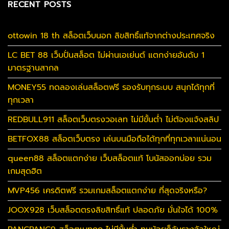
RECENT POSTS
ottowin 18 th สล็อตเว็บนอก ลิขสิทธิ์แท้จากต่างประเทศจริง
LC BET 88 เว็บปั่นสล็อต ไม่ผ่านเอเย่นต์ แตกง่ายอันดับ 1
มาตรฐานสากล
MONEY55 ทดลองเล่นสล็อตฟรี รองรับทุกระบบ สนุกได้ทุกที่
ทุกเวลา
REDBULL911 สล็อตเว็บตรงวอเลท ไม่มีขั้นต่ำ ไม่ต้องแจ้งสลิป
BETFOX88 สล็อตเว็บตรง เล่นบนมือถือได้ทุกที่ทุกเวลาแน่นอน
queen88 สล็อตแตกง่าย เว็บสล็อตแท้ โบนัสออกบ่อย รวม
เกมสุดฮิต
MVP456 เครดิตฟรี รวมเกมสล็อตแตกง่าย ที่สุดจริงหรือ?
JOOX928 เว็บสล็อตตรงลิขสิทธิ์แท้ ปลอดภัย มั่นใจได้ 100%