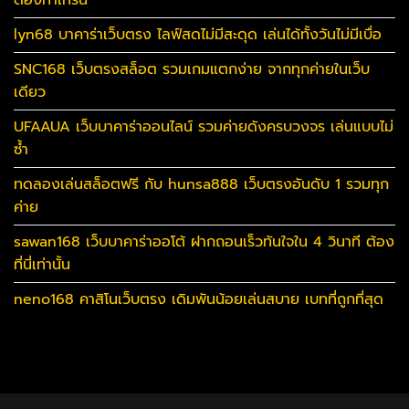
lyn68 บาคาร่าเว็บตรง ไลฟ์สดไม่มีสะดุด เล่นได้ทั้งวันไม่มีเบื่อ
SNC168 เว็บตรงสล็อต รวมเกมแตกง่าย จากทุกค่ายในเว็บ
เดียว
UFAAUA เว็บบาคาร่าออนไลน์ รวมค่ายดังครบวงจร เล่นแบบไม่
ซ้ำ
ทดลองเล่นสล็อตฟรี กับ hunsa888 เว็บตรงอันดับ 1 รวมทุก
ค่าย
sawan168 เว็บบาคาร่าออโต้ ฝากถอนเร็วทันใจใน 4 วินาที ต้อง
ที่นี่เท่านั้น
neno168 คาสิโนเว็บตรง เดิมพันน้อยเล่นสบาย เบทที่ถูกที่สุด