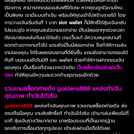
เล่นยุคใหม่ เลิกเล่นได้ตามไลฟ์สไตล์ ช่วยให้คุณค้นหาเกมที่
ต้องการ สามารถทดลองเล่นฟรีได้เลย หากคุณถูกใจเกมไหน
เป็นพิเศษ เรามีระบบทำเงิน พร้อมให้คุณเข้าไปสร้างรายได้ โดย
การวางเงินเริ่มต้นที่ 1 บาท
slot wallet
ก็มีสิทธิ์ได้ลุ้นเงินกลับ
ไปแบบจุใจ หากคุณสนใจเกมแตกง่าย มีโบนัสออกทุกช่วงเวลา
ต้องมาลองเล่นกับเราได้แล้ว เกมเว็บแท้ มีความสนุกสนานที่
แตกต่างจากเกมทั่วไป แถมยังมีโบนัสออกง่าย จึงทำให้การเล่น
เกมของคุณ ได้รับผลตอบแทนที่ดียิ่งขึ้น แถมยังสามารถถอนได้
ทันที บนระบบอัตโนมัติ และ wallet ช่วยทำให้การฝากถอนเงิน
ของคุณ เป็นเรื่องที่ง่ายมากกว่าเดิม
เว็บสล็อตใหม่ล่าสุดเว็บ
ตรง
ทำให้คุณมีความสะดวกด้านธุรกรรมอีกด้วย
รวมเกมสล็อตค่ายดัง goldens888 แหล่งทำเงิน
คุณภาพ ทำเงินได้จริง
goldens888
แหล่งทำเงินคุณภาพ รวมเกมสล็อตค่ายดัง ส่ง
ตรงถึงมือคุณ เกมลิขสิทธิ์แท้ ทำเงินได้จริง เข้ามาเล่นเพียงไม่กี่
นาที ลุ้นเงินรางวัลมากมาย มาพร้อมระบบที่เป็นมาตรฐาน
รองรับการเชื่อมต่อทุกรูปแบบ เข้าเล่นผ่านมือถือได้เลย