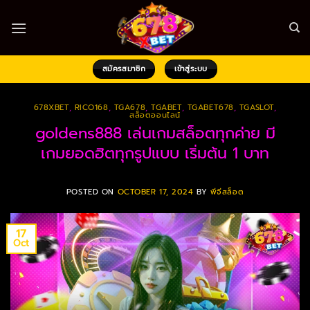
Skip
to
content
สมัครสมาชิก
เข้าสู่ระบบ
678XBET
,
RICO168
,
TGA678
,
TGABET
,
TGABET678
,
TGASLOT
,
สล็อตออนไลน์
goldens888 เล่นเกมสล็อตทุกค่าย มี
เกมยอดฮิตทุกรูปแบบ เริ่มต้น 1 บาท
POSTED ON
OCTOBER 17, 2024
BY
พีจีสล็อต
17
Oct