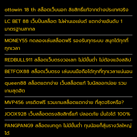
ottowin 18 th สล็อตเว็บนอก ลิขสิทธิ์แท้จากต่างประเทศจริง
LC BET 88 เว็บปั่นสล็อต ไม่ผ่านเอเย่นต์ แตกง่ายอันดับ 1
มาตรฐานสากล
MONEY55 ทดลองเล่นสล็อตฟรี รองรับทุกระบบ สนุกได้ทุกที่
ทุกเวลา
REDBULL911 สล็อตเว็บตรงวอเลท ไม่มีขั้นต่ำ ไม่ต้องแจ้งสลิป
BETFOX88 สล็อตเว็บตรง เล่นบนมือถือได้ทุกที่ทุกเวลาแน่นอน
queen88 สล็อตแตกง่าย เว็บสล็อตแท้ โบนัสออกบ่อย รวม
เกมสุดฮิต
MVP456 เครดิตฟรี รวมเกมสล็อตแตกง่าย ที่สุดจริงหรือ?
JOOX928 เว็บสล็อตตรงลิขสิทธิ์แท้ ปลอดภัย มั่นใจได้ 100%
PANGPANG9 สล็อตเบทถูก ไม่มีขั้นต่ำ ทุนน้อยก็ลุ้นรางวัลใหญ่
ได้