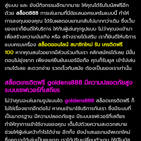
สู่ระบบ และ ยังมีกิจกรรมอีกมากมาย ให้คุณได้รับโบนัสฟรีอีก
ด้วย
สล็อต888
การเล่นเกมที่มีข้อเสนอครบครันแบบนี้ ทำให้
การลงทุนของคุณ ได้รับผลตอบแทนกลับไปมากกว่าเดิม ซึ่งเว็บ
ของเราก็ยินดีให้บริการ ให้กับผู้เล่นทุกรูปแบบ ไม่ว่าคุณจะเข้ามา
เพื่อสร้างความบันเทิง หรือ สร้างรายได้เสริม เราก็ยินดีให้บริการ
แบบครบเครื่อง
สล็อตออนไลน์ สมาชิกใหม่ รับ เครดิตฟรี
100
หากคุณสนใจอยากมีส่วนร่วมกับเรา คลิกสมัครได้เลย มีขั้น
ตอนไม่ยุ่งยาก เพียงแค่ยืนยันเบอร์มือถือ คุณก็รับยูส เข้าไปเล่น
เกมได้เลย สะดวกง่าย รวดเร็วทันสมัย ต้องเป็นของเราเท่านั้น
สล็อตเครดิตฟรี goldens888 มีความปลอดภัยสูง
ระบบเซฟเวอร์ที่เสถียร
ไม่ว่าคุณจะเล่นเกมรูปแบบใด
goldens888
สล็อตเครดิตฟรี ก็
ไม่ใช่เรื่องยากอีกต่อไป หาคนเข้ามาใช้บริการกับเรา ซึ่งมีระบบที่
เป็นมาตรฐาน มีความปลอดภัยสูง มีระบบเซฟเวอร์ที่เสถียร
ทำให้ทุกการเข้าใช้งานของคุณ เต็มไปด้วยความสะดวกสบาย
ช่วยให้ผู้เล่นคว้ากำไรได้ง่าย อีกทั้ง ยังนำเสนอเกมอัพเดทใหม่
ซึ่งคุณจะได้เล่นเป็นคนแรก เราได้ปรับเปลี่ยนตัวเกม ให้มีโบนัส