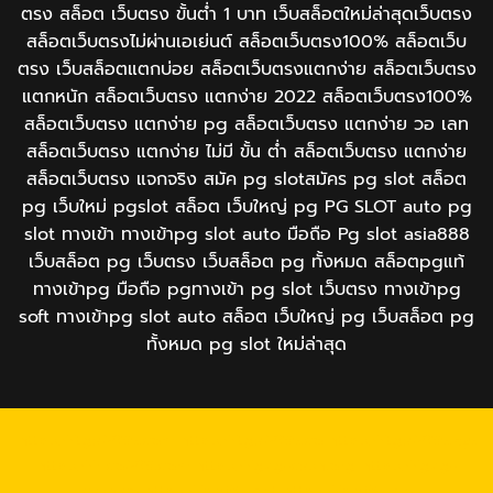
ตรง สล็อต เว็บตรง ขั้นต่ำ 1 บาท เว็บสล็อตใหม่ล่าสุดเว็บตรง
สล็อตเว็บตรงไม่ผ่านเอเย่นต์ สล็อตเว็บตรง100% สล็อตเว็บ
ตรง เว็บสล็อตแตกบ่อย สล็อตเว็บตรงแตกง่าย สล็อตเว็บตรง
แตกหนัก สล็อตเว็บตรง แตกง่าย 2022 สล็อตเว็บตรง100%
สล็อตเว็บตรง แตกง่าย pg สล็อตเว็บตรง แตกง่าย วอ เลท
สล็อตเว็บตรง แตกง่าย ไม่มี ขั้น ต่ํา สล็อตเว็บตรง แตกง่าย
สล็อตเว็บตรง แจกจริง สมัค pg slotสมัคร​ pg​ slot สล็อต
pg เว็บใหม่ pgslot สล็อต เว็บใหญ่ pg PG SLOT auto pg
slot ทางเข้า ทางเข้าpg slot auto มือถือ Pg slot asia888
เว็บสล็อต pg เว็บตรง เว็บสล็อต pg ทั้งหมด สล็อตpgแท้
ทางเข้าpg มือถือ pgทางเข้า pg slot เว็บตรง ทางเข้าpg
soft ทางเข้าpg slot auto สล็อต เว็บใหญ่ pg เว็บสล็อต pg
ทั้งหมด pg slot ใหม่ล่าสุด
https://tga689z.com
https://tga689z.co
https://tga689z.xyz
https://rico689.com
https://g2g-cash.org
https://g2g-
cash.co
https://pg15k.bet
https://pg15k.me