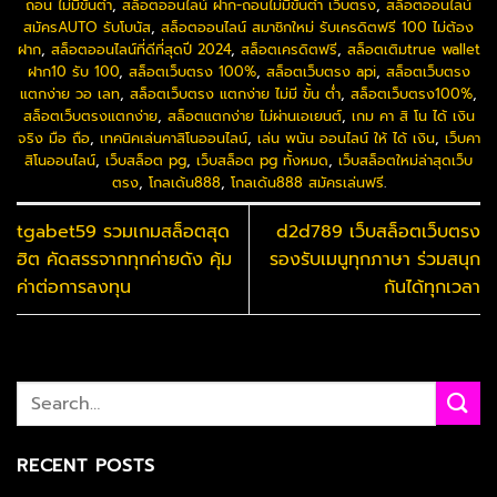
ถอน ไม่มีขั้นต่ำ
,
สล็อตออนไลน์ ฝาก-ถอนไม่มีขั้นต่ํา เว็บตรง
,
สล็อตออนไลน์
สมัครAUTO รับโบนัส
,
สล็อตออนไลน์ สมาชิกใหม่ รับเครดิตฟรี 100 ไม่ต้อง
ฝาก
,
สล็อตออนไลน์ที่ดีที่สุดปี 2024
,
สล็อตเครดิตฟรี
,
สล็อตเติมtrue wallet
ฝาก10 รับ 100
,
สล็อตเว็บตรง 100%
,
สล็อตเว็บตรง api
,
สล็อตเว็บตรง
แตกง่าย วอ เลท
,
สล็อตเว็บตรง แตกง่าย ไม่มี ขั้น ต่ํา
,
สล็อตเว็บตรง100%
,
สล็อตเว็บตรงแตกง่าย
,
สล็อตแตกง่าย ไม่ผ่านเอเยนต์
,
เกม คา สิ โน ได้ เงิน
จริง มือ ถือ
,
เทคนิคเล่นคาสิโนออนไลน์
,
เล่น พนัน ออนไลน์ ให้ ได้ เงิน
,
เว็บคา
สิโนออนไลน์
,
เว็บสล็อต pg
,
เว็บสล็อต pg ทั้งหมด
,
เว็บสล็อตใหม่ล่าสุดเว็บ
ตรง
,
โกลเด้น888
,
โกลเด้น888 สมัครเล่นฟรี
.
tgabet59 รวมเกมสล็อตสุด
d2d789 เว็บสล็อตเว็บตรง
ฮิต คัดสรรจากทุกค่ายดัง คุ้ม
รองรับเมนูทุกภาษา ร่วมสนุก
ค่าต่อการลงทุน
กันได้ทุกเวลา
RECENT POSTS