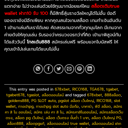
แตกง่าย ไม่ว่าจะเล่นด้วยใช้ทุนมากน้อยแค่ไหน
สล็อตเติมtrue
wallet ฝาก10 รับ 100
ก็มีสิทธิ์ลุ้นรางวัลใหญ่ได้ไม่อั้น ข้อดี
ของเรายังมีอีกเพียบ หากคุณสนใจเกมสล็อต เกมทำเงินอันดับ
1 เข้ามาเล่นกับเราได้เลย คัดสรรเกมจากทั่วทุกมุมโลก มีเกมจาก
ค่ายดังให้คุณเล่น รับรองว่าครบวงจรกว่าที่คิด เข้ามาพิสูจน์กัน
ได้แล้ววันนี้
โกลเด้น888
สมัครเล่นฟรี พร้อมแจกโบนัสฟรี ให้
คุณเข้าไปเล่นเกมได้แบบไม่อั้น
This entry was posted in
678xbet
,
RICO168
,
TGA678
,
tgabet
,
tgabet678
,
tgaslot
,
สล็อตออนไลน์
and tagged
678xbet
,
888สล็อต
,
goldens888
,
PG SLOT auto
,
pgslot สล็อต เว็บใหญ่
,
RICO168
,
slot
wallet
,
ทางเข้าpg
,
ทางเข้าpg slot auto มือถือ
,
บาคาร่า
,
พีจี สล็อต
,
สมัคร
คา สิ โน ออนไลน์
,
สมัคร เล่น คา สิ โน
,
สมัครคาสิโนออนไลน์
,
สมัครสล็อตเว็บ
ตรง
,
สล็อต pg เว็บใหม่
,
สล็อต เว็บตรง ขั้นต่ำ 1 บาท
,
สล็อต เว็บใหญ่ PG
,
สล็อต888
,
สล็อตpgแท้
,
สล็อตออนไลน์ true wallet
,
สล็อตออนไลน์ ฝาก