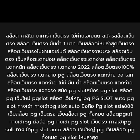
สล็อต คาสิโน บาคาร่า เว็บตรง ไม่ผ่านเอเยนต์ สมัครสล็อตเว็บ
ตรง สล็อต เว็บตรง ขั้นต่ำ 1 บาท เว็บสล็อตใหม่ล่าสุดเว็บตรง
สล็อตเว็บตรงไม่ผ่านเอเย่นต์ สล็อตเว็บตรง100% สล็อตเว็บ
ตรง เว็บสล็อตแตกบ่อย สล็อตเว็บตรงแตกง่าย สล็อตเว็บตรง
แตกหนัก สล็อตเว็บตรง แตกง่าย 2022 สล็อตเว็บตรง100%
สล็อตเว็บตรง แตกง่าย pg สล็อตเว็บตรง แตกง่าย วอ เลท
สล็อตเว็บตรง แตกง่าย ไม่มี ขั้น ต่ํา สล็อตเว็บตรง แตกง่าย
สล็อตเว็บตรง แจกจริง สมัค pg slotสมัคร​ pg​ slot สล็อต
pg เว็บใหม่ pgslot สล็อต เว็บใหญ่ pg PG SLOT auto pg
slot ทางเข้า ทางเข้าpg slot auto มือถือ Pg slot asia888
เว็บสล็อต pg เว็บตรง เว็บสล็อต pg ทั้งหมด สล็อตpgแท้
ทางเข้าpg มือถือ pgทางเข้า pg slot เว็บตรง ทางเข้าpg
soft ทางเข้าpg slot auto สล็อต เว็บใหญ่ pg เว็บสล็อต pg
ทั้งหมด pg slot ใหม่ล่าสุด