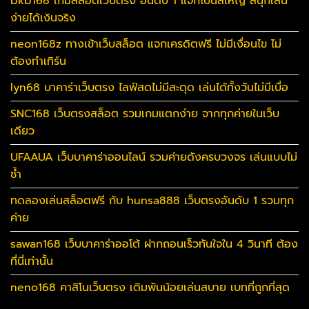
bkb168 เกมสล็อตเว็บตรง อันดับ 1 แจกโบนัสใหญ่ สนุกเล่น
ง่ายได้เงินจริง
neon168z ทางเข้าเว็บสล็อต แจกเครดิตฟรี ไม่มีเงื่อนไข ไม่
ต้องทำเทิร์น
lyn68 บาคาร่าเว็บตรง ไลฟ์สดไม่มีสะดุด เล่นได้ทั้งวันไม่มีเบื่อ
SNC168 เว็บตรงสล็อต รวมเกมแตกง่าย จากทุกค่ายในเว็บ
เดียว
UFAAUA เว็บบาคาร่าออนไลน์ รวมค่ายดังครบวงจร เล่นแบบไม่
ซ้ำ
ทดลองเล่นสล็อตฟรี กับ hunsa888 เว็บตรงอันดับ 1 รวมทุก
ค่าย
sawan168 เว็บบาคาร่าออโต้ ฝากถอนเร็วทันใจใน 4 วินาที ต้อง
ที่นี่เท่านั้น
neno168 คาสิโนเว็บตรง เดิมพันน้อยเล่นสบาย เบทที่ถูกที่สุด