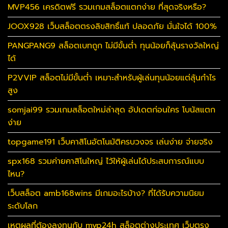
MVP456 เครดิตฟรี รวมเกมสล็อตแตกง่าย ที่สุดจริงหรือ?
JOOX928 เว็บสล็อตตรงลิขสิทธิ์แท้ ปลอดภัย มั่นใจได้ 100%
PANGPANG9 สล็อตเบทถูก ไม่มีขั้นต่ำ ทุนน้อยก็ลุ้นรางวัลใหญ่
ได้
P2VVIP สล็อตไม่มีขั้นต่ำ เหมาะสำหรับผู้เล่นทุนน้อยแต่ลุ้นกำไร
สูง
somjai99 รวมเกมสล็อตใหม่ล่าสุด อัปเดตก่อนใคร โบนัสแตก
ง่าย
topgame191 เว็บคาสิโนอัตโนมัติครบวงจร เล่นง่าย จ่ายจริง
spx168 รวมค่ายคาสิโนใหญ่ ไว้ให้ผู้เล่นได้ประสบการณ์แบบ
ไหน?
เว็บสล็อต amb168wins มีเกมอะไรบ้าง? ที่ได้รับความนิยม
ระดับโลก
เหตุผลที่ต้องลงทุนกับ mvp24h สล็อตต่างประเทศ เว็บตรง