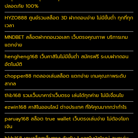
ปลอดภัย 100%
HYZO888 ศูนย์รวมสล็อต 3D ฝากถอนง่าย ไม่มีขั้นต่ำ ทุกที่ทุก
เวลา
MNDBET สล็อตฝากถอนวอเลท เว็บตรงคุณภาพ บริการเกม
แตกง่าย
hengheng168 เว็บคาสิโนไม่มีขั้นต่ำ สมัครฟรี ระบบฝากถอน
อัตโนมัติ
chopper88 ทดลองเล่นสล็อต แตกง่าย เกมคุณภาพระดับ
สากล
thb168 รวมเว็บบาคาร่าเว็บตรง เล่นได้ทุกค่าย ไม่มีเงื่อนไข
ezwin168 คาสิโนออนไลน์ ต่างประเทศ ที่ให้คุณมากกว่ากำไร
paruay168 สล็อต true wallet เว็บตรงเล่นง่าย ไม่ต้องโยก
เงิน