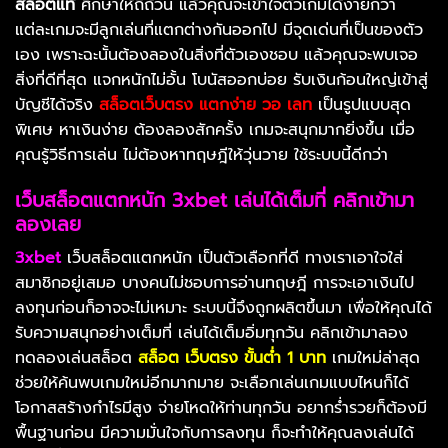
สล็อตแท้
ศึกษาให้ถี่ถ้วน แล้วคุณจะเข้าใจตัวเกมได้ง่ายกว่า
แต่ละเกมจะมีลูกเล่นที่แตกต่างกันออกไป มีจุดเด่นที่เป็นของตัว
เอง เพราะฉะนั้นต้องลองในสิ่งที่ตัวเองชอบ แล้วคุณจะพบเจอ
สิ่งที่ดีที่สุด แจกหนักไม่อั้น โบนัสออกบ่อย รับเงินก้อนใหญ่เข้าสู่
บัญชีได้จริง
สล็อตเว็บตรง แตกง่าย วอ เลท
เป็นรูปแบบสุด
พิเศษ หาเงินง่าย ต้องลองสักครั้ง เกมจะสนุกมากยิ่งขึ้น เมื่อ
คุณรู้วิธีการเล่น ไม่ต้องหาทฤษฎีให้วุ่นวาย ใช้ระบบนี้ดีกว่า
เว็บสล็อตแตกหนัก 3xbet เล่นได้เต็มที่ คลิกเข้ามา
ลองเลย
3xbet
เว็บสล็อตแตกหนัก เป็นตัวเลือกที่ดี ทางเราเอาใจใส่
สมาชิกอยู่เสมอ บางคนไม่ชอบการอ่านทฤษฎี การจะเอาเงินไป
ลงทุนก่อนก็อาจจะไม่เหมาะ ระบบนี้จึงถูกผลิตขึ้นมา เพื่อให้คุณได้
รับความสนุกอย่างเต็มที่ เล่นได้เต็มอิ่มทุกวัน คลิกเข้ามาลอง
ทดลองเล่นสล็อต
สล็อต เว็บตรง ขั้นต่ำ 1 บาท
เกมใหม่ล่าสุด
ช่วยให้ค้นพบเกมใหม่อีกมากมาย จะเลือกเล่นเกมแบบไหนก็ได้
โอกาสสร้างกำไรมีสูง จ่ายโหดให้ท่านทุกวัน อยากร่ำรวยก็ต้องมี
พื้นฐานก่อน มีความมั่นใจกับการลงทุน ก็จะทำให้คุณลงเล่นได้