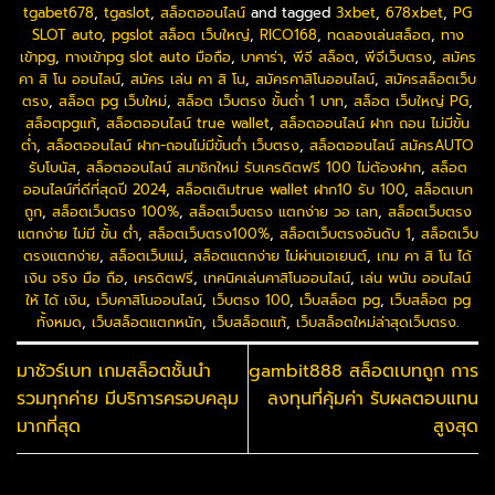
tgabet678
,
tgaslot
,
สล็อตออนไลน์
and tagged
3xbet
,
678xbet
,
PG
SLOT auto
,
pgslot สล็อต เว็บใหญ่
,
RICO168
,
ทดลองเล่นสล็อต
,
ทาง
เข้าpg
,
ทางเข้าpg slot auto มือถือ
,
บาคาร่า
,
พีจี สล็อต
,
พีจีเว็บตรง
,
สมัคร
คา สิ โน ออนไลน์
,
สมัคร เล่น คา สิ โน
,
สมัครคาสิโนออนไลน์
,
สมัครสล็อตเว็บ
ตรง
,
สล็อต pg เว็บใหม่
,
สล็อต เว็บตรง ขั้นต่ำ 1 บาท
,
สล็อต เว็บใหญ่ PG
,
สล็อตpgแท้
,
สล็อตออนไลน์ true wallet
,
สล็อตออนไลน์ ฝาก ถอน ไม่มีขั้น
ต่ำ
,
สล็อตออนไลน์ ฝาก-ถอนไม่มีขั้นต่ํา เว็บตรง
,
สล็อตออนไลน์ สมัครAUTO
รับโบนัส
,
สล็อตออนไลน์ สมาชิกใหม่ รับเครดิตฟรี 100 ไม่ต้องฝาก
,
สล็อต
ออนไลน์ที่ดีที่สุดปี 2024
,
สล็อตเติมtrue wallet ฝาก10 รับ 100
,
สล็อตเบท
ถูก
,
สล็อตเว็บตรง 100%
,
สล็อตเว็บตรง แตกง่าย วอ เลท
,
สล็อตเว็บตรง
แตกง่าย ไม่มี ขั้น ต่ํา
,
สล็อตเว็บตรง100%
,
สล็อตเว็บตรงอันดับ 1
,
สล็อตเว็บ
ตรงแตกง่าย
,
สล็อตเว็บแม่
,
สล็อตแตกง่าย ไม่ผ่านเอเยนต์
,
เกม คา สิ โน ได้
เงิน จริง มือ ถือ
,
เครดิตฟรี
,
เทคนิคเล่นคาสิโนออนไลน์
,
เล่น พนัน ออนไลน์
ให้ ได้ เงิน
,
เว็บคาสิโนออนไลน์
,
เว็บตรง 100
,
เว็บสล็อต pg
,
เว็บสล็อต pg
ทั้งหมด
,
เว็บสล็อตแตกหนัก
,
เว็บสล็อตแท้
,
เว็บสล็อตใหม่ล่าสุดเว็บตรง
.
มาชัวร์เบท เกมสล็อตชั้นนำ
gambit888 สล็อตเบทถูก การ
รวมทุกค่าย มีบริการครอบคลุม
ลงทุนที่คุ้มค่า รับผลตอบแทน
มากที่สุด
สูงสุด