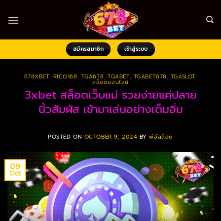
Skip
to
content
สมัครสมาชิก
เข้าสู่ระบบ
678XBET
,
RICO168
,
TGA678
,
TGABET
,
TGABET678
,
TGASLOT
,
สล็อตออนไลน์
3xbet สล็อตเว็บแม่ รวยง่ายแค่ปลาย
นิ้วสัมผัส เข้ามาเล่นอย่างเต็มอิ่ม
POSTED ON
OCTOBER 9, 2024
BY
พีจีสล็อต
09
Oct