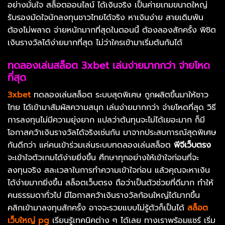
อย่างมั่นใจ สล็อตออนไลน์ ได้เงินจริง เป็นค่ายเกมขนาดใหญ่
รับรองมัดใจนักลงทุนชาวไทยได้จริง หาเงินง่าย สายเดิมพัน
ต้องไม่พลาด จ่ายหนักมากที่สุดในตอนนี้ ต้องลองสักครั้ง พิชิต
เงินรางวัลได้ง่ายมากที่สุด ไม่ว่าใครเข้ามาเริ่มต้นกันได้
ทดลองเล่นสล็อต 3xbet เล่นง่ายมากกว่า จ่ายโหด
ที่สุด
3xbet
ทดลองเล่นสล็อต ระบบสุดพิเศษ ถูกผลิตขึ้นมาให้ชาว
ไทย ได้เข้ามาสัมผัสความสนุก เล่นง่ายมากกว่า จ่ายโหดที่สุด วิธี
การลงทุนไม่มีความยุ่งยาก แปลว่าต้นทุนจะไม่ได้เยอะมาก ก็มี
โอกาสคว้าเงินรางวัลได้จริงเช่นกัน มาจากประสบการณ์สุดพิเศษ
กันดีกว่า แค่คนเข้าร่วมเล่นระบบทดลองเล่นสล็อต
พีจีเว็บตรง
จะเข้าใจตัวเกมได้ง่ายยิ่งขึ้น ศึกษาทุกอย่างให้เข้าใจก่อนที่จะ
ลงทุนจริง สละเวลาในการทำความเข้าใจก่อน แล้วคุณจะหาเงิน
ได้ง่ายมากยิ่งขึ้น สล็อตเว็บตรง ถือว่าเป็นตัวช่วยที่ดีมาก ทำให้
คนธรรมดาทั่วไป มีโอกาสคว้าเงินรางวัลก้อนใหญ่ได้มากขึ้น
คลิกเข้ามาลงทุนสักครั้ง อาจจะรวยแบบไม่รู้ตัวก็เป็นได้
สล็อต
เว็บใหญ่ pg
เรียนรู้เทคนิคต่าง ๆ ได้เลย ทางเราพร้อมแชร์ เริ่ม