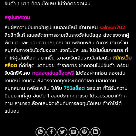
ขั้นต่ำ 1 บาท ก็ถอนได้เลย ไม่จำกัดยอดเงิน
สรุปบทความ
สัมผัสความบันเทิงในรูปแบบออนไลน์ เข้ามาเล่น
salmon782
ลิขสิทธิ์แท้ เสนออัตราการจ่ายเงินรางวัลโบนัสสูง ส่งตรงจากผู้
พัฒนา และ มอบความสนุกสนาน เพลิดเพลิน ในการเข้ามาร่วม
สนุกกับทางเว็บไซต์ของเรา แจกโบนัส และ โปรโมชั่นมากมาย ที่
ทำให้ผู้เล่นมีโอกาสมากขึ้น เอาชนะรับเงินรางวัลก้อนโต
สมัครเว็บ
สล็อต
ที่ดีที่สุด แตกบ่อย ทำรายการ ฝากถอนไม่มีขั้นต่ำ พร้อม
รับสิทธิพิเศษ
ทดลองเล่นสล็อตฟรี
ไม่ต้องฝากก่อน ลองเล่น
เกมใหม่ เกมดัง ส่งตรงจากทุกประเทศทั่วโลก มอบความ
สนุกสนาน เพลิดเพลิน ไปกับ
782สล็อต
ของเรา ที่ได้รับความ
นิยมมากที่สุด อันดับ 1 ของประเทศมาแรง ได้รวบรวมมาให้ทุก
ท่าน สามารถเลือกเล่นจัดเต็มกับการลงทุนได้เลย ทำกำไรได้
แน่นอน