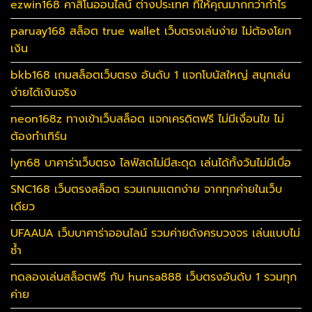
ezwin168 คาสิโนออนไลน์ ต่างประเทศ ที่ให้คุณมากกว่ากำไร
paruay168 สล็อต true wallet เว็บตรงเล่นง่าย ไม่ต้องโยก
เงิน
bkb168 เกมสล็อตเว็บตรง อันดับ 1 แจกโบนัสใหญ่ สนุกเล่น
ง่ายได้เงินจริง
neon168z ทางเข้าเว็บสล็อต แจกเครดิตฟรี ไม่มีเงื่อนไข ไม่
ต้องทำเทิร์น
lyn68 บาคาร่าเว็บตรง ไลฟ์สดไม่มีสะดุด เล่นได้ทั้งวันไม่มีเบื่อ
SNC168 เว็บตรงสล็อต รวมเกมแตกง่าย จากทุกค่ายในเว็บ
เดียว
UFAAUA เว็บบาคาร่าออนไลน์ รวมค่ายดังครบวงจร เล่นแบบไม่
ซ้ำ
ทดลองเล่นสล็อตฟรี กับ hunsa888 เว็บตรงอันดับ 1 รวมทุก
ค่าย