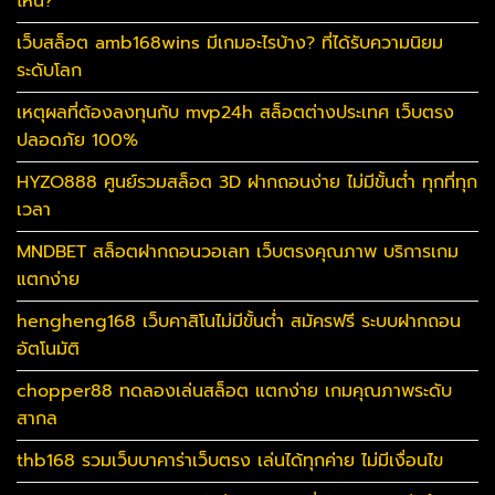
ไหน?
เว็บสล็อต amb168wins มีเกมอะไรบ้าง? ที่ได้รับความนิยม
ระดับโลก
เหตุผลที่ต้องลงทุนกับ mvp24h สล็อตต่างประเทศ เว็บตรง
ปลอดภัย 100%
HYZO888 ศูนย์รวมสล็อต 3D ฝากถอนง่าย ไม่มีขั้นต่ำ ทุกที่ทุก
เวลา
MNDBET สล็อตฝากถอนวอเลท เว็บตรงคุณภาพ บริการเกม
แตกง่าย
hengheng168 เว็บคาสิโนไม่มีขั้นต่ำ สมัครฟรี ระบบฝากถอน
อัตโนมัติ
chopper88 ทดลองเล่นสล็อต แตกง่าย เกมคุณภาพระดับ
สากล
thb168 รวมเว็บบาคาร่าเว็บตรง เล่นได้ทุกค่าย ไม่มีเงื่อนไข