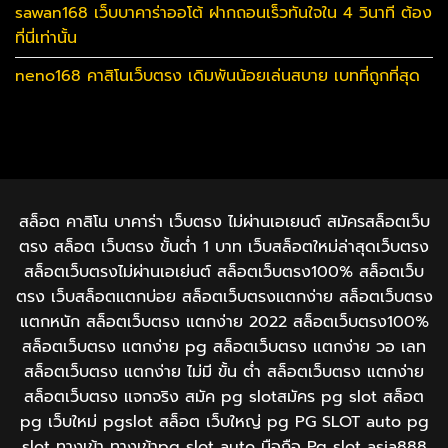
sawan168 เว็บบาคาร่าออโต้ ฝากถอนเร็วทันใจใน 4 วินาที ต้อง
ที่นี่เท่านั้น
neno168 คาสิโนเว็บตรง เดิมพันน้อยเล่นสบาย เบทที่ถูกที่สุด
สล็อต คาสิโน บาคาร่า เว็บตรง ไม่ผ่านเอเยนต์ สมัครสล็อตเว็บ
ตรง สล็อต เว็บตรง ขั้นต่ำ 1 บาท เว็บสล็อตใหม่ล่าสุดเว็บตรง
สล็อตเว็บตรงไม่ผ่านเอเย่นต์ สล็อตเว็บตรง100% สล็อตเว็บ
ตรง เว็บสล็อตแตกบ่อย สล็อตเว็บตรงแตกง่าย สล็อตเว็บตรง
แตกหนัก สล็อตเว็บตรง แตกง่าย 2022 สล็อตเว็บตรง100%
สล็อตเว็บตรง แตกง่าย pg สล็อตเว็บตรง แตกง่าย วอ เลท
สล็อตเว็บตรง แตกง่าย ไม่มี ขั้น ต่ํา สล็อตเว็บตรง แตกง่าย
สล็อตเว็บตรง แจกจริง สมัค pg slotสมัคร​ pg​ slot สล็อต
pg เว็บใหม่ pgslot สล็อต เว็บใหญ่ pg PG SLOT auto pg
slot ทางเข้า ทางเข้าpg slot auto มือถือ Pg slot asia888