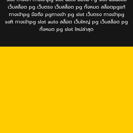
เว็บสล็อต pg เว็บตรง เว็บสล็อต pg ทั้งหมด สล็อตpgแท้
ทางเข้าpg มือถือ pgทางเข้า pg slot เว็บตรง ทางเข้าpg
soft ทางเข้าpg slot auto สล็อต เว็บใหญ่ pg เว็บสล็อต pg
ทั้งหมด pg slot ใหม่ล่าสุด
https://tga689z.com
https://tga689z.co
https://tga689z.xyz
https://rico689.com
https://g2g-cash.org
https://g2g-
cash.co
https://pg15k.bet
https://pg15k.me
https://pg15k.xyz
https://pg15k.co
https://pg15k.net
https://pgbet15k.com
https://pg15k.bet
https://pg15k.me
https://pg15k.xyz
https://pg15k.co
https://tga1168.com/
https://tgabet.xyz/
http://tga789.com/
https://tga1168.net/
https://tga1168.top/
https://tga1168.life/
https://678xbet.net/
https://678xbet.co
https://ans-
allstars.com/
https://rico168.net/
https://rico168.com/
https://one5bet.net/
https://one5bet.co/
https://tga199.com/
https://reborn789.net/
https://true-