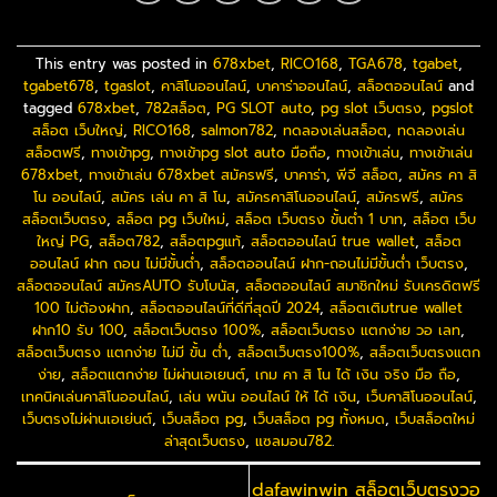
This entry was posted in
678xbet
,
RICO168
,
TGA678
,
tgabet
,
tgabet678
,
tgaslot
,
คาสิโนออนไลน์
,
บาคาร่าออนไลน์
,
สล็อตออนไลน์
and
tagged
678xbet
,
782สล็อต
,
PG SLOT auto
,
pg slot เว็บตรง
,
pgslot
สล็อต เว็บใหญ่
,
RICO168
,
salmon782
,
ทดลองเล่นสล็อต
,
ทดลองเล่น
สล็อตฟรี
,
ทางเข้าpg
,
ทางเข้าpg slot auto มือถือ
,
ทางเข้าเล่น
,
ทางเข้าเล่น
678xbet
,
ทางเข้าเล่น 678xbet สมัครฟรี
,
บาคาร่า
,
พีจี สล็อต
,
สมัคร คา สิ
โน ออนไลน์
,
สมัคร เล่น คา สิ โน
,
สมัครคาสิโนออนไลน์
,
สมัครฟรี
,
สมัคร
สล็อตเว็บตรง
,
สล็อต pg เว็บใหม่
,
สล็อต เว็บตรง ขั้นต่ำ 1 บาท
,
สล็อต เว็บ
ใหญ่ PG
,
สล็อต782
,
สล็อตpgแท้
,
สล็อตออนไลน์ true wallet
,
สล็อต
ออนไลน์ ฝาก ถอน ไม่มีขั้นต่ำ
,
สล็อตออนไลน์ ฝาก-ถอนไม่มีขั้นต่ํา เว็บตรง
,
สล็อตออนไลน์ สมัครAUTO รับโบนัส
,
สล็อตออนไลน์ สมาชิกใหม่ รับเครดิตฟรี
100 ไม่ต้องฝาก
,
สล็อตออนไลน์ที่ดีที่สุดปี 2024
,
สล็อตเติมtrue wallet
ฝาก10 รับ 100
,
สล็อตเว็บตรง 100%
,
สล็อตเว็บตรง แตกง่าย วอ เลท
,
สล็อตเว็บตรง แตกง่าย ไม่มี ขั้น ต่ํา
,
สล็อตเว็บตรง100%
,
สล็อตเว็บตรงแตก
ง่าย
,
สล็อตแตกง่าย ไม่ผ่านเอเยนต์
,
เกม คา สิ โน ได้ เงิน จริง มือ ถือ
,
เทคนิคเล่นคาสิโนออนไลน์
,
เล่น พนัน ออนไลน์ ให้ ได้ เงิน
,
เว็บคาสิโนออนไลน์
,
เว็บตรงไม่ผ่านเอเย่นต์
,
เว็บสล็อต pg
,
เว็บสล็อต pg ทั้งหมด
,
เว็บสล็อตใหม่
ล่าสุดเว็บตรง
,
แซลมอน782
.
dafawinwin สล็อตเว็บตรงวอ