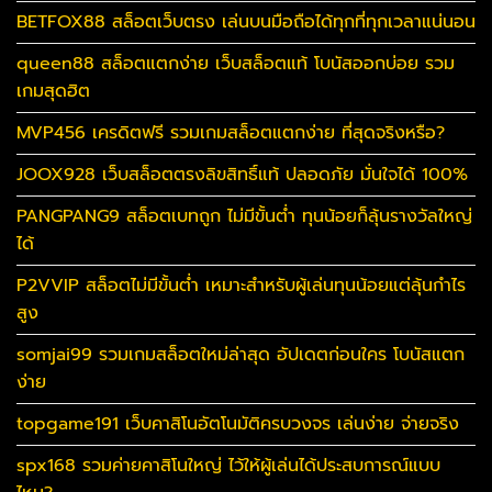
BETFOX88 สล็อตเว็บตรง เล่นบนมือถือได้ทุกที่ทุกเวลาแน่นอน
queen88 สล็อตแตกง่าย เว็บสล็อตแท้ โบนัสออกบ่อย รวม
เกมสุดฮิต
MVP456 เครดิตฟรี รวมเกมสล็อตแตกง่าย ที่สุดจริงหรือ?
JOOX928 เว็บสล็อตตรงลิขสิทธิ์แท้ ปลอดภัย มั่นใจได้ 100%
PANGPANG9 สล็อตเบทถูก ไม่มีขั้นต่ำ ทุนน้อยก็ลุ้นรางวัลใหญ่
ได้
P2VVIP สล็อตไม่มีขั้นต่ำ เหมาะสำหรับผู้เล่นทุนน้อยแต่ลุ้นกำไร
สูง
somjai99 รวมเกมสล็อตใหม่ล่าสุด อัปเดตก่อนใคร โบนัสแตก
ง่าย
topgame191 เว็บคาสิโนอัตโนมัติครบวงจร เล่นง่าย จ่ายจริง
spx168 รวมค่ายคาสิโนใหญ่ ไว้ให้ผู้เล่นได้ประสบการณ์แบบ