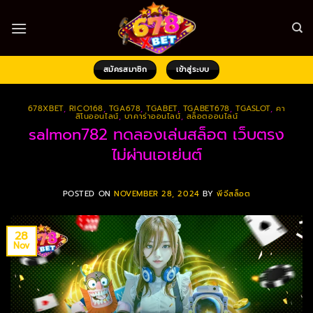
Skip
to
content
สมัครสมาชิก
เข้าสู่ระบบ
678XBET
,
RICO168
,
TGA678
,
TGABET
,
TGABET678
,
TGASLOT
,
คา
สิโนออนไลน์
,
บาคาร่าออนไลน์
,
สล็อตออนไลน์
salmon782 ทดลองเล่นสล็อต เว็บตรง
ไม่ผ่านเอเย่นต์
POSTED ON
NOVEMBER 28, 2024
BY
พีจีสล็อต
28
Nov