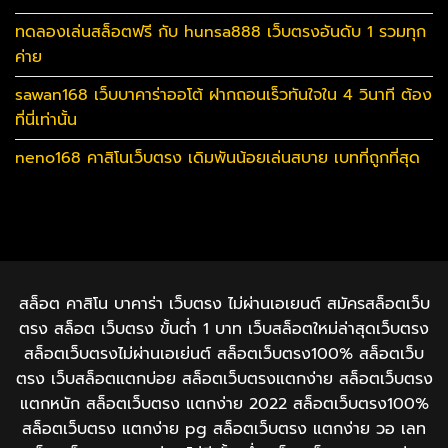
ทดลองเล่นสล็อตฟรี กับ hunsa888 เว็บตรงอันดับ 1 รวมทุก
ค่าย
sawan168 เว็บบาคาร่าออโต้ ฝากถอนเร็วทันใจใน 4 วินาที ต้อง
ที่นี่เท่านั้น
neno168 คาสิโนเว็บตรง เดิมพันน้อยเล่นสบาย เบทที่ถูกที่สุด
สล็อต คาสิโน บาคาร่า เว็บตรง ไม่ผ่านเอเยนต์ สมัครสล็อตเว็บ
ตรง สล็อต เว็บตรง ขั้นต่ำ 1 บาท เว็บสล็อตใหม่ล่าสุดเว็บตรง
สล็อตเว็บตรงไม่ผ่านเอเย่นต์ สล็อตเว็บตรง100% สล็อตเว็บ
ตรง เว็บสล็อตแตกบ่อย สล็อตเว็บตรงแตกง่าย สล็อตเว็บตรง
แตกหนัก สล็อตเว็บตรง แตกง่าย 2022 สล็อตเว็บตรง100%
สล็อตเว็บตรง แตกง่าย pg สล็อตเว็บตรง แตกง่าย วอ เลท