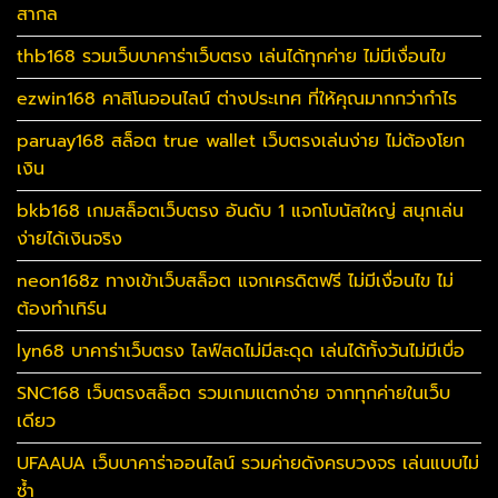
สากล
thb168 รวมเว็บบาคาร่าเว็บตรง เล่นได้ทุกค่าย ไม่มีเงื่อนไข
ezwin168 คาสิโนออนไลน์ ต่างประเทศ ที่ให้คุณมากกว่ากำไร
paruay168 สล็อต true wallet เว็บตรงเล่นง่าย ไม่ต้องโยก
เงิน
bkb168 เกมสล็อตเว็บตรง อันดับ 1 แจกโบนัสใหญ่ สนุกเล่น
ง่ายได้เงินจริง
neon168z ทางเข้าเว็บสล็อต แจกเครดิตฟรี ไม่มีเงื่อนไข ไม่
ต้องทำเทิร์น
lyn68 บาคาร่าเว็บตรง ไลฟ์สดไม่มีสะดุด เล่นได้ทั้งวันไม่มีเบื่อ
SNC168 เว็บตรงสล็อต รวมเกมแตกง่าย จากทุกค่ายในเว็บ
เดียว
UFAAUA เว็บบาคาร่าออนไลน์ รวมค่ายดังครบวงจร เล่นแบบไม่
ซ้ำ