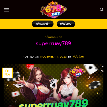
Skip
to
content
สมัครสมาชิก
เข้าสู่ระบบ
สล็อตออนไลน์
superruay789
POSTED ON
NOVEMBER 1, 2023
BY
พีจีสล็อต
01
Nov