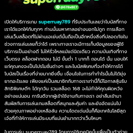
เปิดให้บริการเกม
superruay789
ที่รับประกันเลยว่าโบนัสที่ทาง
เราได้แจกให้กับทุกๆ ท่านนั้นมหาศาลอย่างบอกไม่ถูก การเลือก
เล่นเว็บสล็อตที่ไม่ผ่านเอเย่นต์นั้นถือเป็นอีกหนึ่งสิ่งที่ปลอดภัยใน
ช่วงการเล่นเลยก็ว่าได้ เพราะทางเราจะมีการเก็บข้อมูลของผู้ใช้
บริการเป็นอย่างดี ไม่ให้รั่วไหลแม้แต่นิดเดียว ความบันเทิงที่ทาง
เว็บตรง สล็อตฝากถอน ไม่มี ขั้นต่ำ 1 บาทก็ ถอนได้ นั้น มอบให้
แก่คุณคงจะเป็นโปรโมชั่นต่างๆ และโบนัสพิเศษที่จะทำให้การได้
โบนัสเป็นเรื่องที่ง่ายมากยิ่งขึ้น เงื่อนไขในการทำกำไรนั้นไม่ได้ยุ่ง
ยากอะไรเลย เพียงแค่เป็นสมาชิกกับทางเราเท่านี้ก็มีโอกาสลุ้นรับ
สิทธิพิเศษดีๆ ได้ทุกวัน รวมสล็อต 168 จะไม่ทำให้คุณผิดหวัง
อย่างแน่นอน การันตีจากผู้เข้าใช้งานกับทางเรา อย่าลืมเข้ามา
สัมผัสกับการเล่นเกมสล็อตที่สนุกและคุ้มค่า และยังอัดแน่นไป
ด้วยคุณภาพอย่างเหลือล้น ความโดดเด่นนั่นก็คือเทคโนโลยีสุด
เจ๋งที่ทำให้การเล่นมีระบบที่แม่นยำมากกว่าเว็บไหนๆ
ในการเล่น superruay789 โดยการใช้เทคนิคนั้นเพื่อเป็นตัวช่วย