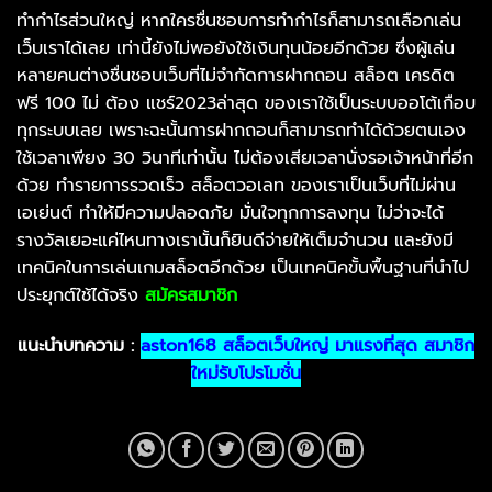
ทำกำไรส่วนใหญ่ หากใครชื่นชอบการทำกำไรก็สามารถเลือกเล่น
เว็บเราได้เลย เท่านี้ยังไม่พอยังใช้เงินทุนน้อยอีกด้วย ซึ่งผู้เล่น
หลายคนต่างชื่นชอบเว็บที่ไม่จำกัดการฝากถอน สล็อต เครดิต
ฟรี 100 ไม่ ต้อง แชร์2023ล่าสุด ของเราใช้เป็นระบบออโต้เกือบ
ทุกระบบเลย เพราะฉะนั้นการฝากถอนก็สามารถทำได้ด้วยตนเอง
ใช้เวลาเพียง 30 วินาทีเท่านั้น ไม่ต้องเสียเวลานั่งรอเจ้าหน้าที่อีก
ด้วย ทำรายการรวดเร็ว สล็อตวอเลท ของเราเป็นเว็บที่ไม่ผ่าน
เอเย่นต์ ทำให้มีความปลอดภัย มั่นใจทุกการลงทุน ไม่ว่าจะได้
รางวัลเยอะแค่ไหนทางเรานั้นก็ยินดีจ่ายให้เต็มจำนวน และยังมี
เทคนิคในการเล่นเกมสล็อตอีกด้วย เป็นเทคนิคขั้นพื้นฐานที่นำไป
ประยุกต์ใช้ได้จริง
สมัครสมาชิก
แนะนำบทความ :
aston168 สล็อตเว็บใหญ่ มาแรงที่สุด สมาชิก
ใหม่รับโปรโมชั่น