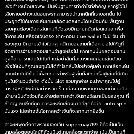
เพื่อทำเงินโดยเฉพาะ เป็นพื้นฐานการทำกำไรที่สำคัญ หากรู้ไว้ไม่
เสียหายอย่างแน่นอนเพราะสามารถนำเทคนิคที่เราบอกนั้น ไป
ประยุกต์ใช้กับการเล่นเกมสล็อตแต่ละเกมได้เหมือนกัน พื้นฐาน
เลยคุณต้องเลือกเล่นเกมที่ตัวเองมีความถนัดก่อนเสมอ เพื่อ
ให้การเล่น สล็อตเว็บตรง ฝาก-ถอน true wallet ไม่มี ขั้น ต่ํา
ของคุณ มีความเข้าใจในกฎ กติกาของเกมที่เลือก ต่อไปให้ดูที่
อัตราการจ่ายผลตอบแทนว่าสูงหรือไม่ หากเกมนั้นผลตอบแทน
สูงก็สามารถเล่นได้ทันที แต่อย่าลืมที่จะวางแผนก่อนเล่นด้วย
เพื่อให้เงินที่คุณลงทุนไปได้กำไรกลับไปอย่างคุ้มค่า หากเลือกเล่น
แบบฝากไม่มีขั้นต่ำก็จะเหมาะสำหรับผู้เล่นมือใหม่หรือผู้เล่นที่มีเงิน
ทุนในจำนวนจำกัด ดังนั้น Slot รวมทุกค่าย จะนำพาคุณไปสู่
เศรษฐีหน้าใหม่ได้อย่างรวดเร็ว เนื่องจากหากคุณลองนำเทคนิค
เข้ามาเป็นตัวช่วยก็จะง่ายต่อการคว้าเงินรางวัลมาเป็นของคุณ ที่
สำคัญเลยสิ่งที่คุณควรจะหลีกเลี่ยงมากที่สุดคือปุ่ม auto spin
นั่นเอง ไม่อย่างงั้นโอกาสคว้าเงินก็จะยากมากยิ่งขึ้น
ถ้าจะให้พูดถึงภาพรวมของเว็บ superruay789 ก็คือเป็นเว็บ
เกมสล็อตออนไลน์ที่ล้วนมีแต่เกมสล็อตแตกง่าย เน้นเป็นเกมที่