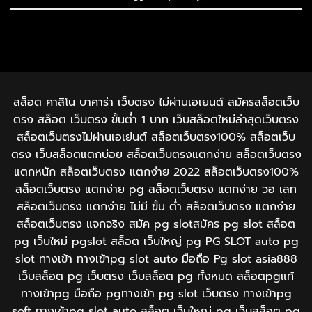
สล็อต คาสิโน บาคาร่า เว็บตรง ไม่ผ่านเอเยนต์ สมัครสล็อตเว็บ
ตรง สล็อต เว็บตรง ขั้นต่ำ 1 บาท เว็บสล็อตใหม่ล่าสุดเว็บตรง
สล็อตเว็บตรงไม่ผ่านเอเย่นต์ สล็อตเว็บตรง100% สล็อตเว็บ
ตรง เว็บสล็อตแตกบ่อย สล็อตเว็บตรงแตกง่าย สล็อตเว็บตรง
แตกหนัก สล็อตเว็บตรง แตกง่าย 2022 สล็อตเว็บตรง100%
สล็อตเว็บตรง แตกง่าย pg สล็อตเว็บตรง แตกง่าย วอ เลท
สล็อตเว็บตรง แตกง่าย ไม่มี ขั้น ต่ํา สล็อตเว็บตรง แตกง่าย
สล็อตเว็บตรง แจกจริง สมัค pg slotสมัคร​ pg​ slot สล็อต
pg เว็บใหม่ pgslot สล็อต เว็บใหญ่ pg PG SLOT auto pg
slot ทางเข้า ทางเข้าpg slot auto มือถือ Pg slot asia888
เว็บสล็อต pg เว็บตรง เว็บสล็อต pg ทั้งหมด สล็อตpgแท้
ทางเข้าpg มือถือ pgทางเข้า pg slot เว็บตรง ทางเข้าpg
soft ทางเข้าpg slot auto สล็อต เว็บใหญ่ pg เว็บสล็อต pg