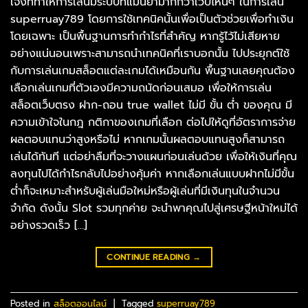
เจ๋งที่ทำให้การเล่นมีระบบที่แม่นยำมากกว่าเว็บไหนๆ ในการเล่น
superruay789 โดยการใช้เทคนิคนั้นเพื่อเป็นตัวช่วยเพื่อทำเงิน
โดยเฉพาะ เป็นพื้นฐานการทำกำไรที่สำคัญ หากรู้ไว้ไม่เสียหาย
อย่างแน่นอนเพราะสามารถนำเทคนิคที่เราบอกนั้น ไปประยุกต์ใช้
กับการเล่นเกมสล็อตแต่ละเกมได้เหมือนกัน พื้นฐานเลยคุณต้อง
เลือกเล่นเกมที่ตัวเองมีความถนัดก่อนเสมอ เพื่อให้การเล่น
สล็อตเว็บตรง ฝาก-ถอน true wallet ไม่มี ขั้น ต่ํา ของคุณ มี
ความเข้าใจในกฎ กติกาของเกมที่เลือก ต่อไปให้ดูที่อัตราการจ่าย
ผลตอบแทนว่าสูงหรือไม่ หากเกมนั้นผลตอบแทนสูงก็สามารถ
เล่นได้ทันที แต่อย่าลืมที่จะวางแผนก่อนเล่นด้วย เพื่อให้เงินที่คุณ
ลงทุนไปได้กำไรกลับไปอย่างคุ้มค่า หากเลือกเล่นแบบฝากไม่มีขั้น
ต่ำก็จะเหมาะสำหรับผู้เล่นมือใหม่หรือผู้เล่นที่มีเงินทุนในจำนวน
จำกัด ดังนั้น Slot รวมทุกค่าย จะนำพาคุณไปสู่เศรษฐีหน้าใหม่ได้
อย่างรวดเร็ว […]
CONTINUE READING
→
Posted in
สล็อตออนไลน์
|
Tagged
superruay789