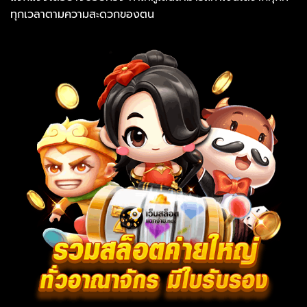
ทุกเวลาตามความสะดวกของตน