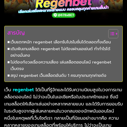
สารบัญ
เว็บแตกหนัก regenbet เลือกรับโปรโมชั่นได้ตลอดทั้งเดือน
เดิมพันเกมสล็อต regenbet ไม่ต้องผ่านเอเย่นต์ ทำกำไรได้
อย่างมั่นคง
ไม่ต้องกังวลเรื่องความเสี่ยง เล่นสล็อตออนไลน์ regenbet
เว็บตรง
สรุป regenbet เว็บสล็อตอันดับ 1 ครบทุกเกมทุกค่ายดัง
เว็บ
regenbet
ได้เป็นที่รู้จักและได้รับความนิยมสูงในวงการเกม
สล็อตออนไลน์ ไม่ว่าจะเป็นในเอเชียหรือในประเทศไทยเอง ซึ่งมี
เกมสล็อตให้เลือกเล่นอย่างหลากหลายแบบ และได้รับการยอมรับ
ในระดับสูงจากผู้เล่นหลายคนในวงกลมของนักพนันออนไลน์
หนึ่งในเหตุผลที่เว็บไซต์เรา กลายเป็นที่นิยมอย่างมากคือ ความ
หลากหลายของเกมสล็อตที่พร้อมให้บริการ ไม่ว่าจะเป็นเกม