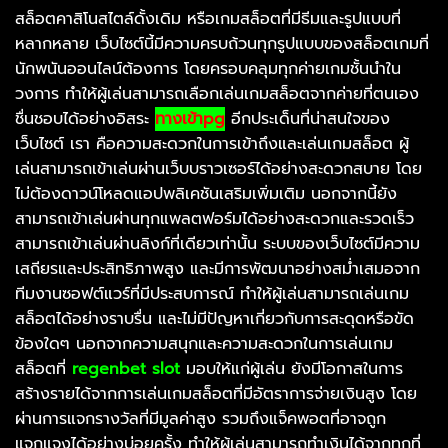
สล็อตคาสิโนสไตล์ดั้งเดิม หรือเกมสล็อตที่มีธีมและรูปแบบที่
หลากหลาย เว็บไซต์นี้มีความครบถ้วนทุกรูปแบบของสล็อตเกมที่
นักพนันออนไลน์ต้องการ โดยครอบคลุมทุกค่ายเกมชั้นนำใน
วงการ ทำให้ผู้เล่นสามารถเลือกเล่นเกมสล็อตจากค่ายที่ตนเอง
ชื่นชอบได้อย่างอิสระ
ทางเข้า
pg
อีกประเด็นที่น่าสนใจของ
เว็บไซต์ เรา คือความสะดวกในการเข้าถึงและเล่นเกมสล็อต ผู้
เล่นสามารถเข้าเล่นผ่านเว็บบราวเซอร์ได้อย่างสะดวกสบาย โดย
ไม่ต้องดาวน์โหลดแอปพลิเคชันเสริมเพิ่มเติม นอกจากนี้ยัง
สามารถเข้าเล่นผ่านทุกแพลตฟอร์มได้อย่างสะดวกและรวดเร็ว
สามารถเข้าเล่นผ่านลิงก์ที่เดียวเท่านั้น ระบบของเว็บไซต์มีความ
เสถียรและประสิทธิภาพสูง และมีการพัฒนาอย่างสม่ำเสมอจาก
ทีมงานซอฟต์แวร์ที่มีประสบการณ์ ทำให้ผู้เล่นสามารถเล่นเกม
สล็อตได้อย่างราบรื่น และไม่มีปัญหาเกี่ยวกับการสะดุดหรือขัด
ข้องใดๆ นอกจากความสนุกและความสะดวกในการเล่นเกม
สล็อตที่
regenbet slot
มอบให้แก่ผู้เล่น ยังมีโอกาสในการ
สร้างรายได้จากการเล่นเกมสล็อตที่มีอัตราการจ่ายเงินสูง โดย
ผ่านการแจกรางวัลที่มีมูลค่าสูง รวมถึงแจ็คพอตที่อาจถูก
แจกแจงได้อย่างบ่อยครั้ง ทำให้ผู้เล่นสามารถทำเงินได้จากทุกที่