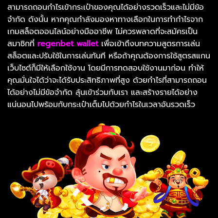
สามารถถอนกำไรเข้ากระเป๋าของคุณได้อย่างรวดเร็วและไม่มีข้อ
จำกัด ดังนั้น หากคุณกำลังมองหาทางเลือกในการทำกำไรจาก
เกมสล็อตออนไลน์อย่างมืออาชีพ ไม่ควรพลาดที่จะสมัครเป็น
สมาชิกที่
regenbet wallet
เพื่อเข้าถึงบทความสูตรการเล่น
สล็อตและปรับใช้ในการเล่นทันที หรือถ้าคุณต้องการใช้สูตรสแกน
เว็บไซต์ก็มีให้เลือกใช้งาน โดยมีการทดสอบใช้งานมาก่อน ทำให้
คุณมั่นใจได้ว่าจะได้รับประสิทธิภาพที่สูง ด้วยกำไรที่สามารถถอน
ได้อย่างไม่มีข้อจำกัด ลุ้นเข้าร่วมกับเรา และสร้างรายได้อย่าง
แน่นอนไปพร้อมกับกระเป๋าเต็มไปด้วยกำไรในเวลาอันรวดเร็ว