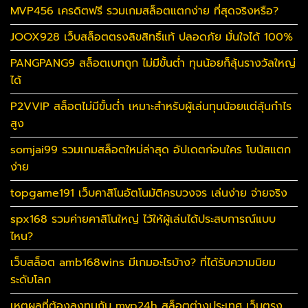
MVP456 เครดิตฟรี รวมเกมสล็อตแตกง่าย ที่สุดจริงหรือ?
JOOX928 เว็บสล็อตตรงลิขสิทธิ์แท้ ปลอดภัย มั่นใจได้ 100%
PANGPANG9 สล็อตเบทถูก ไม่มีขั้นต่ำ ทุนน้อยก็ลุ้นรางวัลใหญ่
ได้
P2VVIP สล็อตไม่มีขั้นต่ำ เหมาะสำหรับผู้เล่นทุนน้อยแต่ลุ้นกำไร
สูง
somjai99 รวมเกมสล็อตใหม่ล่าสุด อัปเดตก่อนใคร โบนัสแตก
ง่าย
topgame191 เว็บคาสิโนอัตโนมัติครบวงจร เล่นง่าย จ่ายจริง
spx168 รวมค่ายคาสิโนใหญ่ ไว้ให้ผู้เล่นได้ประสบการณ์แบบ
ไหน?
เว็บสล็อต amb168wins มีเกมอะไรบ้าง? ที่ได้รับความนิยม
ระดับโลก
เหตุผลที่ต้องลงทุนกับ mvp24h สล็อตต่างประเทศ เว็บตรง