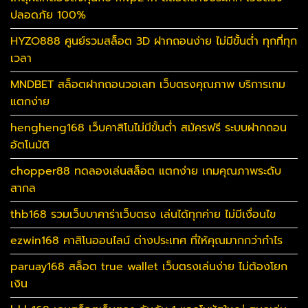
ปลอดภัย 100%
HYZO888 ศูนย์รวมสล็อต 3D ฝากถอนง่าย ไม่มีขั้นต่ำ ทุกที่ทุก
เวลา
MNDBET สล็อตฝากถอนวอเลท เว็บตรงคุณภาพ บริการเกม
แตกง่าย
hengheng168 เว็บคาสิโนไม่มีขั้นต่ำ สมัครฟรี ระบบฝากถอน
อัตโนมัติ
chopper88 ทดลองเล่นสล็อต แตกง่าย เกมคุณภาพระดับ
สากล
thb168 รวมเว็บบาคาร่าเว็บตรง เล่นได้ทุกค่าย ไม่มีเงื่อนไข
ezwin168 คาสิโนออนไลน์ ต่างประเทศ ที่ให้คุณมากกว่ากำไร
paruay168 สล็อต true wallet เว็บตรงเล่นง่าย ไม่ต้องโยก
เงิน