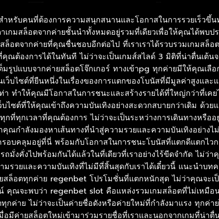
ามสำหรับคนที่ต้องการความสนุกสนานและโอกาสในการรวยเร็วขึ้
าเกมสล็อตจากค่ายชั้นนำทั้งหมดอยู่รวมที่เดียวเพื่อให้คุณได้พบ
ล็อตจากค่ายที่คุณชื่นชอบอีกต่อไป ที่เราเราได้รวบรวมเกมสล็อตจาก
ต้องการได้ในทันที ไม่ว่าจะเป็นเกมส์สไลด์ 3 มิติที่น่าตื่นเต้นจา
เต็มรูปแบบจากค่ายสล็อตโจ๊กเกอร์ ทางเข้าpg ทุกค่ายมีให้คุณเลือกเ
นเว็บไซต์ที่ยืนหนึ่งในเรื่องของการแตกของโบนัสที่มีมูลค่าสูงและ
เท่า ทำให้คุณมีโอกาสในการชนะและสร้างรายได้ที่ใหญ่กว่าที่เคยได
ว็บไซต์ที่ให้คุณเข้าถึงความบันเทิงอย่างสะดวกสบายกว่าเดิม ด้วยแ
ที่ทุกเวลาที่คุณต้องการ ไม่ว่าจะเป็นระหว่างการเดินทางหรืออยู
คุณกำลังมองหาเส้นทางที่นำสู่ความรวยและความบันเทิงอย่างไม่มีท
ครอบคลุมอยู่ที่นี่ พร้อมกับโอกาสในการชนะโบนัสที่แตกดีแตกไ
ั่งคั่งไปพร้อมกันได้แล้วในที่เดียวที่เราอย่างไร้ขีดจำกัด ไม่ว่า
ู่ความรวยและความบันเทิงที่ไม่มีที่สิ้นสุดกับเราได้เดี๋ยวนี้ แนะน
ายสล็อตทุกค่าย regenbet โปรโมชั่นที่แตกหนักสุด ไม่ว่าคุณจะเป็
 คุณจะพบว่า regenbet slot คือแหล่งรวมเกมสล็อตที่ไม่เหมือน
ค่าย ไม่ว่าจะเป็นค่ายชื่อดังหรือค่ายใหม่ที่กำลังมาแรง ทุกค่ายไ
่อมีค่ายสล็อตใหม่เข้ามาร่วมรายชื่อที่เราและนอกจากเกมที่น่าตื่น