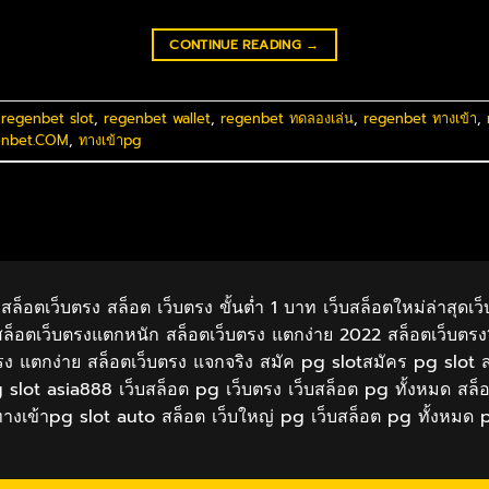
CONTINUE READING
→
,
regenbet slot
,
regenbet wallet
,
regenbet ทดลองเล่น
,
regenbet ทางเข้า
,
enbet.COM
,
ทางเข้าpg
สล็อตเว็บตรง สล็อต เว็บตรง ขั้นต่ำ 1 บาท เว็บสล็อตใหม่ล่าสุดเว
 สล็อตเว็บตรงแตกหนัก สล็อตเว็บตรง แตกง่าย 2022 สล็อตเว็บตร
็บตรง แตกง่าย สล็อตเว็บตรง แจกจริง สมัค pg slotสมัคร​ pg​ slo
 slot asia888 เว็บสล็อต pg เว็บตรง เว็บสล็อต pg ทั้งหมด สล
างเข้าpg slot auto สล็อต เว็บใหญ่ pg เว็บสล็อต pg ทั้งหมด p