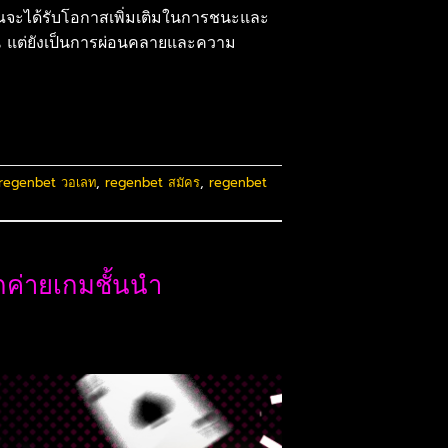
 คุณจะได้รับโอกาสเพิ่มเติมในการชนะและ
งิน แต่ยังเป็นการผ่อนคลายและความ
regenbet วอเลท
,
regenbet สมัคร
,
regenbet
ค่ายเกมชั้นนำ