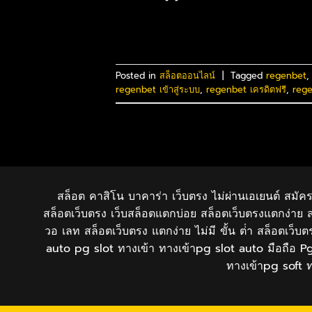
Posted in
สล็อตออนไลน์
|
Tagged
regenbet
regenbet เข้าสู่ระบบ
,
regenbet เครดิตฟรี
,
reg
สล็อต คาสิโน บาคาร่า เว็บตรง ไม่ผ่านเอเยนต์ สมัคร
สล็อตเว็บตรง เว็บสล็อตแตกบ่อย สล็อตเว็บตรงแตกง่าย
วอ เลท สล็อตเว็บตรง แตกง่าย ไม่มี ขั้น ต่ํา สล็อตเว
auto pg slot ทางเข้า ทางเข้าpg slot auto มือถือ Pg
ทางเข้าpg soft ท