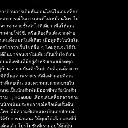
นทางด้านการเดิมพันออนไลน์ในเกมสล็อต
ประสบการณ์ในการเล่นที่ไม่เหมือนใคร ไม่
ทุกค่ายชั้นนำไว้ที่เดียว เพื่อให้คุณ
กค่ายโฟร์ซี, หรือเสียงตื่นเต้นจากค่าย
ล่นทั้งหมดในที่เดียว เมื่อพูดถึงโบนัสใน
แตกไวกว่าเว็บไซต์อื่น ๆ โดยคุณจะได้รับ
้ยินมาก่อนเราไม่เพียงเป็นเว็บไซต์เกม
อปพลิเคชันที่มีอยู่สำหรับเกมสล็อตทุก
่บ้าน ความบันเทิงในลำดับที่คุณต้องการ
ี่สิ้นสุด เพราะเรานี่คือคำตอบที่คุณ
วกว่าที่เคยเห็น และความสะดวกสบายใน
คุณจะเป็นนักเดิมพันมืออาชีพหรือนักเดิม
ำบทความ : jinda888 เลือกเล่นสล็อตจากค่าย
นนักพนันประสบการณ์หรือเพิ่งเริ่มต้น
ใคร ที่มีความพิเศษและเป็นเอกลักษณ์
ด้รับการนำเสนอให้คุณได้เลือกเล่นที่นี่
เต้นแล้ว โปรโมชั่นที่เรามอบให้ก็เป็น