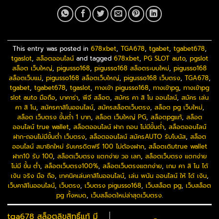
This entry was posted in
678xbet
,
TGA678
,
tgabet
,
tgabet678
,
tgaslot
,
สล็อตออนไลน์
and tagged
678xbet
,
PG SLOT auto
,
pgslot
สล็อต เว็บใหญ่
,
pigusso168
,
pigusso168 สล็อตระบบใหม่
,
pigusso168
สล็อตเว็บแม่
,
pigusso168 สล็อตเว็บใหญ่
,
pigusso168 เว็บตรง
,
TGA678
,
tgabet
,
tgabet678
,
tgaslot
,
ทางเข้า pigusso168
,
ทางเข้าpg
,
ทางเข้าpg
slot auto มือถือ
,
บาคาร่า
,
พีจี สล็อต
,
สมัคร คา สิ โน ออนไลน์
,
สมัคร เล่น
คา สิ โน
,
สมัครคาสิโนออนไลน์
,
สมัครสล็อตเว็บตรง
,
สล็อต pg เว็บใหม่
,
สล็อต เว็บตรง ขั้นต่ำ 1 บาท
,
สล็อต เว็บใหญ่ PG
,
สล็อตpgแท้
,
สล็อต
ออนไลน์ true wallet
,
สล็อตออนไลน์ ฝาก ถอน ไม่มีขั้นต่ำ
,
สล็อตออนไลน์
ฝาก-ถอนไม่มีขั้นต่ํา เว็บตรง
,
สล็อตออนไลน์ สมัครAUTO รับโบนัส
,
สล็อต
ออนไลน์ สมาชิกใหม่ รับเครดิตฟรี 100 ไม่ต้องฝาก
,
สล็อตเติมtrue wallet
ฝาก10 รับ 100
,
สล็อตเว็บตรง แตกง่าย วอ เลท
,
สล็อตเว็บตรง แตกง่าย
ไม่มี ขั้น ต่ํา
,
สล็อตเว็บตรง100%
,
สล็อตเว็บตรงแตกง่าย
,
เกม คา สิ โน ได้
เงิน จริง มือ ถือ
,
เทคนิคเล่นคาสิโนออนไลน์
,
เล่น พนัน ออนไลน์ ให้ ได้ เงิน
,
เว็บคาสิโนออนไลน์
,
เว็บตรง
,
เว็บตรง pigusso168
,
เว็บสล็อต pg
,
เว็บสล็อต
pg ทั้งหมด
,
เว็บสล็อตใหม่ล่าสุดเว็บตรง
.
tga678 สล็อตลิขสิทธิ์แท้ มี