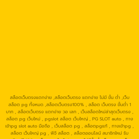
walletslot.net
https://reborn789.me/
https://jazz55.net/
https://walletslottrue.com
https://true-walletslot.net
https://slot-freecredit.top
https://true-walletslot.com
https://jazz55.top/
https://jazz-55.co/
https://jazz-55.com/
https://jazz-55.net/
https://jazz55.co/
https://g2gbetvip888.com/
https://g2gbetwallet.com/
https://g2gbetwallet.net/
https://xn-
-82ca8bbo3nc4a9d.com/
https://g2gbetwallet.co/
https://tga689.com
https://tga689.me/
https://tgabet689.com
https://tgabet689.net/
https://tgabet689.co
https://walletslottrue.com/
https://wallet-slottrue.com/
https://true-walletslot.net/
https://true-walletslot.com/
https://slot-freecredit.top/
สล็อตเว็บตรงแตกง่าย ,สล็อตเว็บตรง แตกง่าย ไม่มี ขั้น ต่ํา ,เว็บ
สล็อต pg ทั้งหมด ,สล็อตเว็บตรง100% , สล็อต เว็บตรง ขั้นต่ำ 1
บาท , สล็อตเว็บตรง แตกง่าย วอ เลท , เว็บสล็อตใหม่ล่าสุดเว็บตรง ,
สล็อต pg เว็บใหม่ , pgslot สล็อต เว็บใหญ่ , PG SLOT auto , ทาง
เข้าpg slot auto มือถือ , เว็บสล็อต pg , สล็อตpgแท้ , ทางเข้าpg ,
สล็อต เว็บใหญ่ pg , พีจี สล็อต , สล็อตออนไลน์ สมาชิกใหม่ รับ