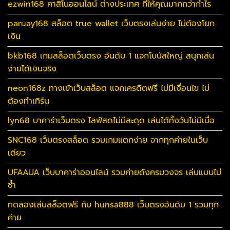
ezwin168 คาสิโนออนไลน์ ต่างประเทศ ที่ให้คุณมากกว่ากำไร
paruay168 สล็อต true wallet เว็บตรงเล่นง่าย ไม่ต้องโยก
เงิน
bkb168 เกมสล็อตเว็บตรง อันดับ 1 แจกโบนัสใหญ่ สนุกเล่น
ง่ายได้เงินจริง
neon168z ทางเข้าเว็บสล็อต แจกเครดิตฟรี ไม่มีเงื่อนไข ไม่
ต้องทำเทิร์น
lyn68 บาคาร่าเว็บตรง ไลฟ์สดไม่มีสะดุด เล่นได้ทั้งวันไม่มีเบื่อ
SNC168 เว็บตรงสล็อต รวมเกมแตกง่าย จากทุกค่ายในเว็บ
เดียว
UFAAUA เว็บบาคาร่าออนไลน์ รวมค่ายดังครบวงจร เล่นแบบไม่
ซ้ำ
ทดลองเล่นสล็อตฟรี กับ hunsa888 เว็บตรงอันดับ 1 รวมทุก
ค่าย