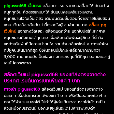
pigusso168 เว็บตรง
สล็อตมาแรง รวมเกมสล็อตให้เล่นอย่าง
สนุกทุกวัน คัดสรรเกมมาให้เล่นแบบครบครันรวมความ
สนุกสนานไว้ในเว็บเดียว เดิมพันด้วยขั้นตอนที่ง่ายดายไม่ซับซ้อน
แถม เว็บสล็อตอันดับ 1 ที่ครองใจผู้เล่นจำนวนมาก
สล็อต pg
เว็บใหม่
แจกรางวัลเยอะ สล็อตแตกง่าย แจกโบนัสให้มหาศาล
สนุกสนานกับเกมได้ทุกเกม เมื่อเลือกเดิมพันจะรู้สึกว่าที่นี่ คือ
แหล่งเดิมพันที่มีความน่าสนใจ รวมค่ายสล็อตใหม่ ๆ ทางเข้าใหม่
ที่มีผู้คนเล่นมากที่สุด ซึ่งในตอนนี้มีเกมให้เลือกมากมายกว่า
3,000 เกม แถมยังเป็นช่องทางการลงทุนที่ดีที่สุด บอกเลยว่าผู้
เล่นไม่ควรพลาด
สล็อตเว็บแม่ pigusso168 ของแท้ส่งตรงจากต่าง
ประเทศ เริ่มต้นการเบทเพียงแค่ 1 บาท
ทางเข้า pigusso168
สล็อตเว็บแม่ ของแท้ส่งตรงจากต่าง
ประเทศ เริ่มต้นการเบทเพียงแค่ 1 บาท ฟรีสปินออกผลไว ฝาก
ถอนได้ผ่านระบบออโต้ ไม่ทำให้ผู้เล่นเสียเวลา หากได้เข้ามาเป็น
ส่วนหนึ่งกับเราวันนี้ บอกเลยผู้เล่นจะได้รับสิทธิพิเศษดีๆ