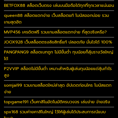
BETFOX88 สล็อตเว็บตรง เล่นบนมือถือได้ทุกที่ทุกเวลาแน่นอน
queen88 สล็อตแตกง่าย เว็บสล็อตแท้ โบนัสออกบ่อย รวม
เกมสุดฮิต
MVP456 เครดิตฟรี รวมเกมสล็อตแตกง่าย ที่สุดจริงหรือ?
JOOX928 เว็บสล็อตตรงลิขสิทธิ์แท้ ปลอดภัย มั่นใจได้ 100%
PANGPANG9 สล็อตเบทถูก ไม่มีขั้นต่ำ ทุนน้อยก็ลุ้นรางวัลใหญ่
ได้
P2VVIP สล็อตไม่มีขั้นต่ำ เหมาะสำหรับผู้เล่นทุนน้อยแต่ลุ้นกำไร
สูง
somjai99 รวมเกมสล็อตใหม่ล่าสุด อัปเดตก่อนใคร โบนัสแตก
ง่าย
topgame191 เว็บคาสิโนอัตโนมัติครบวงจร เล่นง่าย จ่ายจริง
spx168 รวมค่ายคาสิโนใหญ่ ไว้ให้ผู้เล่นได้ประสบการณ์แบบ