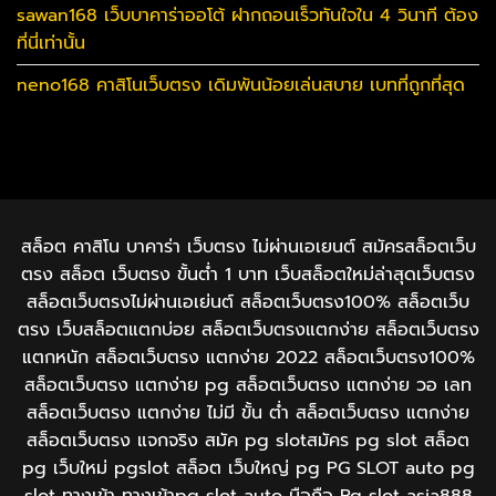
sawan168 เว็บบาคาร่าออโต้ ฝากถอนเร็วทันใจใน 4 วินาที ต้อง
ที่นี่เท่านั้น
neno168 คาสิโนเว็บตรง เดิมพันน้อยเล่นสบาย เบทที่ถูกที่สุด
สล็อต คาสิโน บาคาร่า เว็บตรง ไม่ผ่านเอเยนต์ สมัครสล็อตเว็บ
ตรง สล็อต เว็บตรง ขั้นต่ำ 1 บาท เว็บสล็อตใหม่ล่าสุดเว็บตรง
สล็อตเว็บตรงไม่ผ่านเอเย่นต์ สล็อตเว็บตรง100% สล็อตเว็บ
ตรง เว็บสล็อตแตกบ่อย สล็อตเว็บตรงแตกง่าย สล็อตเว็บตรง
แตกหนัก สล็อตเว็บตรง แตกง่าย 2022 สล็อตเว็บตรง100%
สล็อตเว็บตรง แตกง่าย pg สล็อตเว็บตรง แตกง่าย วอ เลท
สล็อตเว็บตรง แตกง่าย ไม่มี ขั้น ต่ํา สล็อตเว็บตรง แตกง่าย
สล็อตเว็บตรง แจกจริง สมัค pg slotสมัคร​ pg​ slot สล็อต
pg เว็บใหม่ pgslot สล็อต เว็บใหญ่ pg PG SLOT auto pg