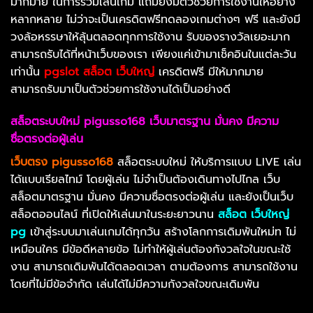
มากมาย ในการร่วมเล่นเกม แถมยังมีตัวช่วยการใช้งานให้อย่าง
หลากหลาย ไม่ว่าจะเป็นเครดิตฟรีทดลองเกมต่างๆ ฟรี และยังมี
วงล้อหรรษาให้ลุ้นตลอดทุกการใช้งาน รับของรางวัลเยอะมาก
สามารถรับได้ที่หน้าเว็บของเรา เพียงแค่เข้ามาเช็คอินในแต่ละวัน
เท่านั้น
pgslot สล็อต เว็บใหญ่
เครดิตฟรี มีให้มากมาย
สามารถรับมาเป็นตัวช่วยการใช้งานได้เป็นอย่างดี
สล็อตระบบใหม่ pigusso168 เว็บมาตรฐาน มั่นคง มีความ
ซื่อตรงต่อผู้เล่น
เว็บตรง pigusso168
สล็อตระบบใหม่ ให้บริการแบบ LIVE เล่น
ได้แบบเรียลไทม์ โดยผู้เล่น ไม่จำเป็นต้องเดินทางไปไกล เว็บ
สล็อตมาตรฐาน มั่นคง มีความซื่อตรงต่อผู้เล่น และยังเป็นเว็บ
สล็อตออนไลน์ ที่เปิดให้เล่นมาในระยะยาวนาน
สล็อต เว็บใหญ่
pg
เข้าสู่ระบบมาเล่นเกมได้ทุกวัน สร้างโลกการเดิมพันใหม่ท ไม่
เหมือนใคร มีข้อดีหลายข้อ ไม่ทำให้ผู้เล่นต้องกังวลใจในขณะใช้
งาน สามารถเดิมพันได้ตลอดเวลา ตามต้องการ สามารถใช้งาน
โดยที่ไม่มีข้อจำกัด เล่นได้ไม่มีความกังวลใจขณะเดิมพัน