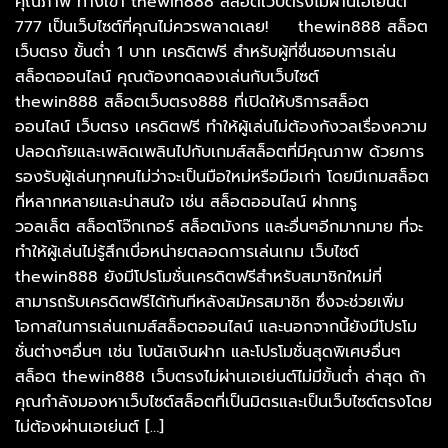
คุณภาพ ทางเข้า thewin888 สล็อตเว็บตรงไม่ผ่านเอเย่นต์
777 เป็นเว็บไซต์ที่คุณไม่ควรพลาดเลย! thewin888 สล็อต
เว็บตรง ขั้นต่ำ 1 บาท เครดิตฟรี สำหรับผู้ที่ชื่นชอบการเล่น
สล็อตออนไลน์ คุณต้องทดลองเล่นกับเว็บไซต์
thewin888 สล็อตเว็บตรง888 ที่เปิดให้บริการสล็อต
ออนไลน์ เว็บตรง เครดิตฟรี ทำให้ผู้เล่นไม่ต้องกังวลเรื่องความ
ปลอดภัยและเพลิดเพลินไปกับเกมส์สล็อตที่มีคุณภาพ ด้วยการ
รองรับผู้เล่นทุกคนไม่ว่าจะเป็นมือใหม่หรือมือเก่า โดยมีเกมสล็อต
ที่หลากหลายและน่าสนใจ เช่น สล็อตออนไลน์ ฝากทรู
วอลเล็ต สล็อตโจ๊กเกอร์ สล็อตมังกร และอื่นๆอีกมากมาย ที่จะ
ทำให้ผู้เล่นไม่รู้สึกเบื่อหน่ายตลอดการเล่นเกม เว็บไซต์
thewin888 ยังมีโปรโมชั่นเครดิตฟรีสำหรับสมาชิกใหม่ที่
สามารถรับเครดิตฟรีได้ทันทีหลังสมัครสมาชิก ซึ่งจะช่วยเพิ่ม
โอกาสในการเล่นเกมส์สล็อตออนไลน์ และนอกจากนี้ยังมีโปรโม
ชั่นต่างๆอื่นๆ เช่น โบนัสเงินฝาก และโปรโมชั่นสุดพิเศษอื่นๆ
สล็อต thewin888 เว็บตรงไม่ผ่านเอเย่นต์ไม่มีขั้นต่ํา ล่าสุด ถ้า
คุณกำลังมองหาเว็บไซต์สล็อตที่เป็นมิตรและเป็นเว็บไซต์ตรงโดย
ไม่ต้องผ่านเอเย่นต์ […]