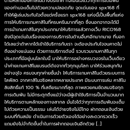
ตามหลักของคาสิโนต่างประเทศ ที่จะมั่นใจได้ว่าทุกการเดิมพัน
ของท่านจะเต็มไปด้วยความปลอดภัย จุดเด่นของ spx168 ที่
ทำให้ผู้เล่นประทับใจตั้งแต่ครั้งแรก spx168 แห่งนี้เป็นพื้นที่แห่ง
การให้บริการเกมคาสิโนที่ครบครันมากที่สุด ซึ่งนอกจากจะได้มี
การนำเกมคาสิโนทุกประเภทมาให้บริการแล้วทางเว็บ RICO168
ยังมีจุดเด่นในเรื่องของการบริการในด้านอื่นๆอีกมากมาย ที่บอก
ได้เลยว่าถ้าหากได้เข้าใช้บริการกับเรา จะต้องประทับใจจนคาดไม่
ถึงอย่างแน่นอน ด้วยการบริการดังนี้ รวบรวมเกมคาสิโนทุก
ประเภทที่มีอยู่บนโลกใบนี้ มาให้บริการอย่างครบวงจรในเว็บเดียว
นำค่ายเกมคาสิโนแบรนด์ดังจากทั่วทุกมุมโลก มาให้ร่วมสนุกกัน
อย่างจุใจ ครบจบทุกค่ายชั้นนำ ให้บริการเกมคาสิโนด้วยระบบการ
ไลฟ์สด จากคาสิโนจริงหลากหลายประเทศ มีระบบการเล่น คาสิโน
ลิขสิทธิ์แท้ 100 % ที่เสถียรมากที่สุด ภาพสวยคมชัดสมจริงทุก
การเดิมพัน ไม่มีกระตุกถึงแม้ว่าจะมีผู้เข้าใช้บริการเป็นจำนวนมาก
ให้บริการตามหลักของทางสากล มั่นใจได้ว่าทุกการเดิมพันจะเต็ม
ไปด้วยความเป็นธรรม เล่นได้จ่ายจริงไม่มีโกง ฝากถอนเงินด้วย
ระบบที่ทันสมัย ดำเนินการด้วยตัวเองได้อย่างสะดวกรวดเร็ว
แถมยังไม่จำกัดขั้นต่ำในการฝากถอนเงินอีกด้วย […]