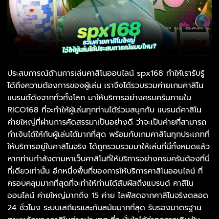
ประสบการณ์ด้านการเล่นคาสิโนออนไลน์ spx168 ทำให้เรารับรู้
ได้ถึงความต้องการของผู้เล่น เราจึงได้รวบรวมค่ายเกมคาสิโน
แบรนด์ดังจากทั่วทั้งโลก มาให้บริการอย่างครบครันภายใน
RICO168 ที่จะทำให้ผู้เล่นทุกท่านได้ร่วมสนุกกับ แบรนด์คาสิโน
ค่ายใหญ่ที่ผ่านการคัดสรรมาเป็นอย่างดี ว่าจะเป็นค่ายที่สามารถ
ทำเงินได้ให้กับผู้เล่นได้มากที่สุด พร้อมกับเกมคาสิโนทุกประเภทที่
ให้บริการอยู่ในคาสิโนจริง ได้ถูกรวบรวมมาให้เล่นที่นี่ทั้งหมดแล้ว
หากท่านกำลังตามหาเว็บคาสิโนที่ให้บริการอย่างครบครันต้องที่นี่
ที่เดียวเท่านั้น อีกหนึ่งพื้นที่ของการให้บริการคาสิโนออนไลน์ ที่
ครอบคลุมมากที่สุดที่จะทำให้ท่านได้สัมผัสถึงแบรนด์ คาสิโน
ออนไลน์ ค่ายใหญ่มากถึง 15 ค่าย ไลฟ์สดจากคาสิโนจริงตลอด
24 ชั่วโมง ระบบเสถียรและทันสมัยมากที่สุด รับรองมาตรฐาน