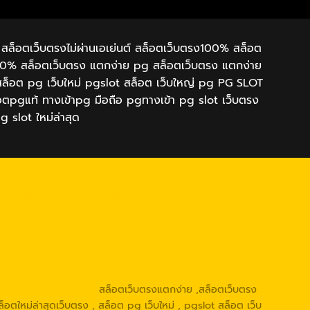
รง สล็อตเว็บตรงไม่ผ่านเอเย่นต์ สล็อตเว็บตรง100% สล็อต
00% สล็อตเว็บตรง แตกง่าย pg สล็อตเว็บตรง แตกง่าย
t สล็อต pg เว็บใหม่ pgslot สล็อต เว็บใหญ่ pg PG SLOT
อตpgแท้ ทางเข้าpg มือถือ pgทางเข้า pg slot เว็บตรง
 slot ใหม่ล่าสุด
g2g-cash.co
https://pg15k.bet
https://pg15k.me
s://pg15k.xyz
https://pg15k.co
https://tga1168.com/
t.net/
https://678xbet.co
https://ans-allstars.com/
s://reborn789.net/
https://true-walletslot.net
it.top
https://true-walletslot.com
https://jazz55.top/
gbetwallet.com/
https://g2gbetwallet.net/
https://xn-
com
https://tgabet689.net/
https://tgabet689.co
/slot-freecredit.top/
สล็อตเว็บตรงแตกง่าย ,สล็อตเว็บตรง
ล็อตใหม่ล่าสุดเว็บตรง , สล็อต pg เว็บใหม่ , pgslot สล็อต เว็บ