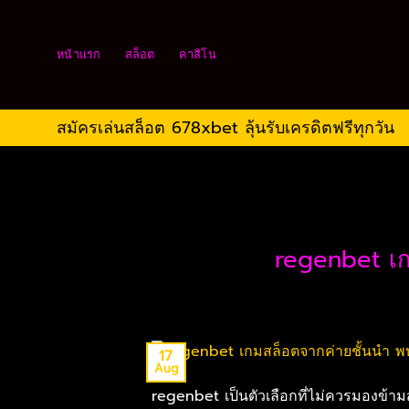
Skip
to
content
หน้าแรก
สล็อต
คาสิโน
สมัครเล่นสล็อต 678xbet ลุ้นรับเครดิตฟรีทุกวัน
regenbet เก
17
Aug
regenbet เป็นตัวเลือกที่ไม่ควรมองข้