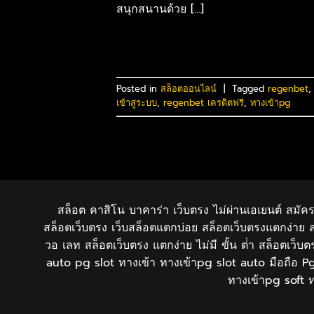
สนุกสนานด้วย […]
Posted in
สล็อตออนไลน์
|
Tagged
regenbet
เข้าสู่ระบบ
,
regenbet เครดิตฟรี
,
ทางเข้าpg
สล็อต คาสิโน บาคาร่า เว็บตรง ไม่ผ่านเอเยนต์ สมัคร
สล็อตเว็บตรง เว็บสล็อตแตกบ่อย สล็อตเว็บตรงแตกง่าย
วอ เลท สล็อตเว็บตรง แตกง่าย ไม่มี ขั้น ต่ํา สล็อตเว
auto pg slot ทางเข้า ทางเข้าpg slot auto มือถือ Pg
ทางเข้าpg soft ท