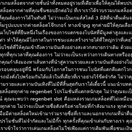
าเกมสล็อตจากค่ายชั้นนำทั้งหมดอยู่รวมที่เดียวเพื่อให้คุณได้พบ
ล็อตจากค่ายที่คุณชื่นชอบอีกต่อไป ที่เราเราได้รวบรวมเกมสล็อตจาก
ต้องการได้ในทันที ไม่ว่าจะเป็นเกมส์สไลด์ 3 มิติที่น่าตื่นเต้นจา
เต็มรูปแบบจากค่ายสล็อตโจ๊กเกอร์ ทางเข้าpg ทุกค่ายมีให้คุณเลือกเ
นเว็บไซต์ที่ยืนหนึ่งในเรื่องของการแตกของโบนัสที่มีมูลค่าสูงและ
เท่า ทำให้คุณมีโอกาสในการชนะและสร้างรายได้ที่ใหญ่กว่าที่เคยได
ว็บไซต์ที่ให้คุณเข้าถึงความบันเทิงอย่างสะดวกสบายกว่าเดิม ด้วยแ
ที่ทุกเวลาที่คุณต้องการ ไม่ว่าจะเป็นระหว่างการเดินทางหรืออยู
คุณกำลังมองหาเส้นทางที่นำสู่ความรวยและความบันเทิงอย่างไม่มีท
ครอบคลุมอยู่ที่นี่ พร้อมกับโอกาสในการชนะโบนัสที่แตกดีแตกไ
ั่งคั่งไปพร้อมกันได้แล้วในที่เดียวที่เราอย่างไร้ขีดจำกัด ไม่ว่า
ู่ความรวยและความบันเทิงที่ไม่มีที่สิ้นสุดกับเราได้เดี๋ยวนี้ แนะน
ายสล็อตทุกค่าย regenbet โปรโมชั่นที่แตกหนักสุด ไม่ว่าคุณจะเป็
 คุณจะพบว่า regenbet slot คือแหล่งรวมเกมสล็อตที่ไม่เหมือน
ค่าย ไม่ว่าจะเป็นค่ายชื่อดังหรือค่ายใหม่ที่กำลังมาแรง ทุกค่ายไ
่อมีค่ายสล็อตใหม่เข้ามาร่วมรายชื่อที่เราและนอกจากเกมที่น่าตื่น
รโมชั่นที่ไม่จำกัดและไม่มีกั๊ก ทุกครั้งที่คุณเข้าเล่นกับทางเรา
เราเข้าใจว่าการเล่นเกมสล็อตไม่ใช่เพียงแค่การเดิมพันเพื่อชนะเ