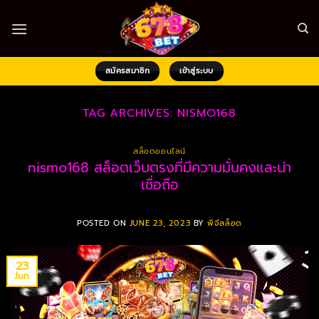
Skip
to
content
สมัครสมาชิก
เข้าสู่ระบบ
TAG ARCHIVES:
NISMO168
สล็อตออนไลน์
nismo168 สล็อตเว็บตรงที่มีความมั่นคงและน่า
เชื่อถือ
POSTED ON
JUNE 23, 2023
BY
พีจีสล็อต
23
Jun