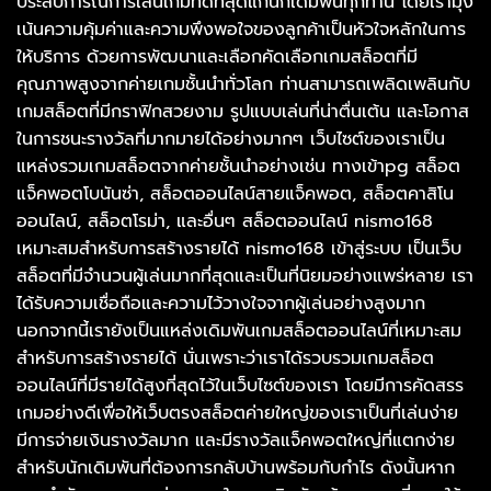
ประสบการณ์การเล่นเกมที่ดีที่สุดแก่นักเดิมพันทุกท่าน โดยเรามุ่ง
เน้นความคุ้มค่าและความพึงพอใจของลูกค้าเป็นหัวใจหลักในการ
ให้บริการ ด้วยการพัฒนาและเลือกคัดเลือกเกมสล็อตที่มี
คุณภาพสูงจากค่ายเกมชั้นนำทั่วโลก ท่านสามารถเพลิดเพลินกับ
เกมสล็อตที่มีกราฟิกสวยงาม รูปแบบเล่นที่น่าตื่นเต้น และโอกาส
ในการชนะรางวัลที่มากมายได้อย่างมากๆ เว็บไซต์ของเราเป็น
แหล่งรวมเกมสล็อตจากค่ายชั้นนำอย่างเช่น ทางเข้าpg สล็อต
แจ็คพอตโบนันซ่า, สล็อตออนไลน์สายแจ็คพอต, สล็อตคาสิโน
ออนไลน์, สล็อตโรม่า, และอื่นๆ สล็อตออนไลน์ nismo168
เหมาะสมสำหรับการสร้างรายได้ nismo168 เข้าสู่ระบบ เป็นเว็บ
สล็อตที่มีจำนวนผู้เล่นมากที่สุดและเป็นที่นิยมอย่างแพร่หลาย เรา
ได้รับความเชื่อถือและความไว้วางใจจากผู้เล่นอย่างสูงมาก
นอกจากนี้เรายังเป็นแหล่งเดิมพันเกมสล็อตออนไลน์ที่เหมาะสม
สำหรับการสร้างรายได้ นั่นเพราะว่าเราได้รวบรวมเกมสล็อต
ออนไลน์ที่มีรายได้สูงที่สุดไว้ในเว็บไซต์ของเรา โดยมีการคัดสรร
เกมอย่างดีเพื่อให้เว็บตรงสล็อตค่ายใหญ่ของเราเป็นที่เล่นง่าย
มีการจ่ายเงินรางวัลมาก และมีรางวัลแจ็คพอตใหญ่ที่แตกง่าย
สำหรับนักเดิมพันที่ต้องการกลับบ้านพร้อมกับกำไร ดังนั้นหาก