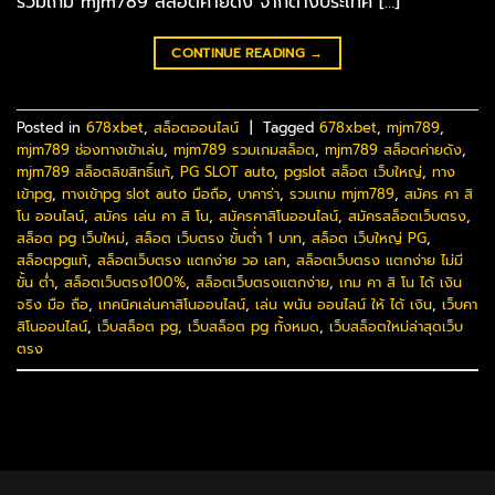
รวมเกม mjm789 สล็อตค่ายดัง จากต่างประเทศ […]
CONTINUE READING
→
Posted in
678xbet
,
สล็อตออนไลน์
|
Tagged
678xbet
,
mjm789
,
mjm789 ช่องทางเข้าเล่น
,
mjm789 รวมเกมสล็อต
,
mjm789 สล็อตค่ายดัง
,
mjm789 สล็อตลิขสิทธิ์แท้
,
PG SLOT auto
,
pgslot สล็อต เว็บใหญ่
,
ทาง
เข้าpg
,
ทางเข้าpg slot auto มือถือ
,
บาคาร่า
,
รวมเกม mjm789
,
สมัคร คา สิ
โน ออนไลน์
,
สมัคร เล่น คา สิ โน
,
สมัครคาสิโนออนไลน์
,
สมัครสล็อตเว็บตรง
,
สล็อต pg เว็บใหม่
,
สล็อต เว็บตรง ขั้นต่ำ 1 บาท
,
สล็อต เว็บใหญ่ PG
,
สล็อตpgแท้
,
สล็อตเว็บตรง แตกง่าย วอ เลท
,
สล็อตเว็บตรง แตกง่าย ไม่มี
ขั้น ต่ํา
,
สล็อตเว็บตรง100%
,
สล็อตเว็บตรงแตกง่าย
,
เกม คา สิ โน ได้ เงิน
จริง มือ ถือ
,
เทคนิคเล่นคาสิโนออนไลน์
,
เล่น พนัน ออนไลน์ ให้ ได้ เงิน
,
เว็บคา
สิโนออนไลน์
,
เว็บสล็อต pg
,
เว็บสล็อต pg ทั้งหมด
,
เว็บสล็อตใหม่ล่าสุดเว็บ
ตรง