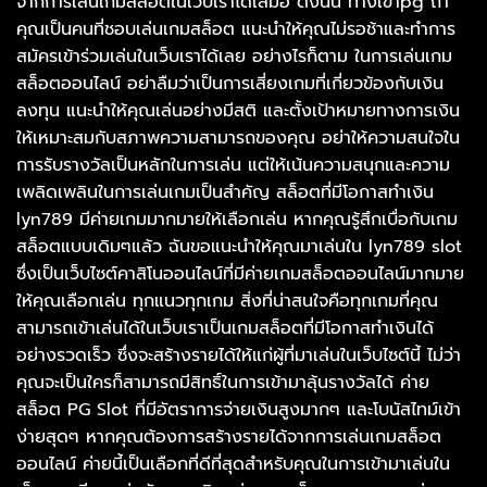
จากการเล่นเกมสล็อตในเว็บเราได้เสมอ ดังนั้น ทางเข้าpg ถ้า
คุณเป็นคนที่ชอบเล่นเกมสล็อต แนะนำให้คุณไม่รอช้าและทำการ
สมัครเข้าร่วมเล่นในเว็บเราได้เลย อย่างไรก็ตาม ในการเล่นเกม
สล็อตออนไลน์ อย่าลืมว่าเป็นการเสี่ยงเกมที่เกี่ยวข้องกับเงิน
ลงทุน แนะนำให้คุณเล่นอย่างมีสติ และตั้งเป้าหมายทางการเงิน
ให้เหมาะสมกับสภาพความสามารถของคุณ อย่าให้ความสนใจใน
การรับรางวัลเป็นหลักในการเล่น แต่ให้เน้นความสนุกและความ
เพลิดเพลินในการเล่นเกมเป็นสำคัญ สล็อตที่มีโอกาสทำเงิน
lyn789 มีค่ายเกมมากมายให้เลือกเล่น หากคุณรู้สึกเบื่อกับเกม
สล็อตแบบเดิมๆแล้ว ฉันขอแนะนำให้คุณมาเล่นใน lyn789 slot
ซึ่งเป็นเว็บไซต์คาสิโนออนไลน์ที่มีค่ายเกมสล็อตออนไลน์มากมาย
ให้คุณเลือกเล่น ทุกแนวทุกเกม สิ่งที่น่าสนใจคือทุกเกมที่คุณ
สามารถเข้าเล่นได้ในเว็บเราเป็นเกมสล็อตที่มีโอกาสทำเงินได้
อย่างรวดเร็ว ซึ่งจะสร้างรายได้ให้แก่ผู้ที่มาเล่นในเว็บไซต์นี้ ไม่ว่า
คุณจะเป็นใครก็สามารถมีสิทธิ์ในการเข้ามาลุ้นรางวัลได้ ค่าย
สล็อต PG Slot ที่มีอัตราการจ่ายเงินสูงมากๆ และโบนัสไทม์เข้า
ง่ายสุดๆ หากคุณต้องการสร้างรายได้จากการเล่นเกมสล็อต
ออนไลน์ ค่ายนี้เป็นเลือกที่ดีที่สุดสำหรับคุณในการเข้ามาเล่นใน