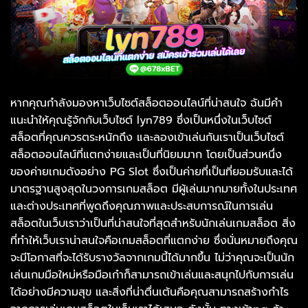
หากคุณกำลังมองหาเว็บไซต์สล็อตออนไลน์ที่น่าสนใจ ฉันมีคำ
แนะนำให้คุณรู้จักกับเว็บไซต์ lyn789 ซึ่งเป็นหนึ่งในเว็บไซต์
สล็อตที่คุณควรตระหนักถึง และลองเข้าเล่นกันเราเป็นเว็บไซต์
สล็อตออนไลน์ที่แตกง่ายและเป็นที่นิยมมาก โดยเป็นส่วนหนึ่ง
ของค่ายเกมดังอย่าง PG Slot ซึ่งเป็นค่ายที่เป็นที่ยอมรับและได้
มาตรฐานสูงสุดในวงการเกมสล็อต มีผู้เล่นมากมายทั้งในประเทศ
และต่างประเทศที่พูดถึงคุณภาพและประสบการณ์ในการเล่น
สล็อตในเว็บเราว่าเป็นที่น่าสนใจที่สุดสำหรับนักเล่นเกมสล็อต สิ่ง
ที่ทำให้เว็บเราน่าสนใจคือเกมสล็อตที่แตกง่าย ซึ่งนั่นหมายถึงคุณ
จะมีโอกาสที่จะได้รับรางวัลจากเกมนี้ได้มากขึ้น ไม่ว่าคุณจะเป็นนัก
เล่นเกมมือใหม่หรือมือเก๋าก็สามารถเข้าเล่นและสนุกไปกับการเล่น
ได้อย่างมีความสุข และสิ่งที่น่าตื่นเต้นคือคุณสามารถสร้างกำไร