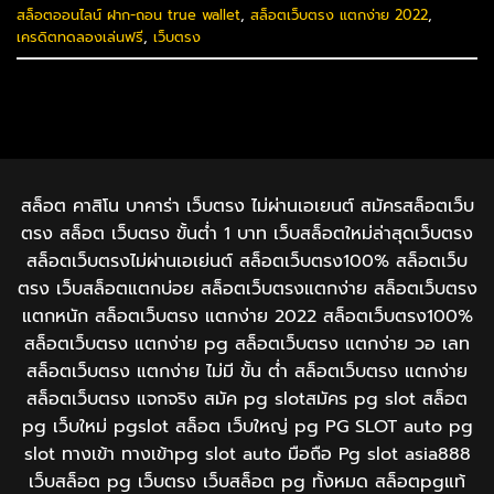
สล็อตออนไลน์ ฝาก-ถอน true wallet
,
สล็อตเว็บตรง แตกง่าย 2022
,
เครดิตทดลองเล่นฟรี
,
เว็บตรง
สล็อต คาสิโน บาคาร่า เว็บตรง ไม่ผ่านเอเยนต์ สมัครสล็อตเว็บ
ตรง สล็อต เว็บตรง ขั้นต่ำ 1 บาท เว็บสล็อตใหม่ล่าสุดเว็บตรง
สล็อตเว็บตรงไม่ผ่านเอเย่นต์ สล็อตเว็บตรง100% สล็อตเว็บ
ตรง เว็บสล็อตแตกบ่อย สล็อตเว็บตรงแตกง่าย สล็อตเว็บตรง
แตกหนัก สล็อตเว็บตรง แตกง่าย 2022 สล็อตเว็บตรง100%
สล็อตเว็บตรง แตกง่าย pg สล็อตเว็บตรง แตกง่าย วอ เลท
สล็อตเว็บตรง แตกง่าย ไม่มี ขั้น ต่ํา สล็อตเว็บตรง แตกง่าย
สล็อตเว็บตรง แจกจริง สมัค pg slotสมัคร​ pg​ slot สล็อต
pg เว็บใหม่ pgslot สล็อต เว็บใหญ่ pg PG SLOT auto pg
slot ทางเข้า ทางเข้าpg slot auto มือถือ Pg slot asia888
เว็บสล็อต pg เว็บตรง เว็บสล็อต pg ทั้งหมด สล็อตpgแท้