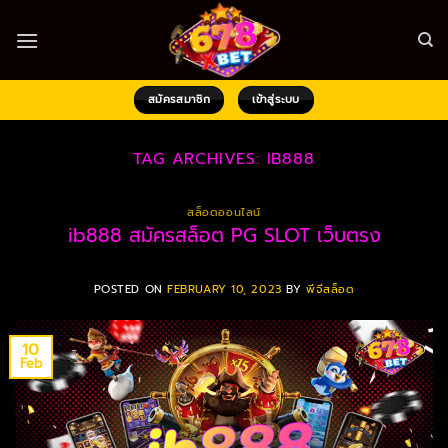
Skip
to
content
สมัครสมาชิก
เข้าสู่ระบบ
TAG ARCHIVES:
IB888
สล็อตออนไลน์
ib888 สมัครสล็อต PG SLOT เว็บตรง
POSTED ON
FEBRUARY 10, 2023
BY
พีจีสล็อต
10
Feb