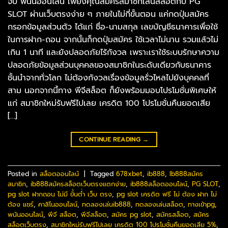
จบ พนันออนไลน์ เพียงคุณสมัครสมาชิกเล่นสล็อตกับ PG
SLOT ผ่านเว็บตรงง่าย ๆ ภายในไม่กี่ขั้นตอน แค่กดปุ่มสมัคร
กรอกข้อมูลส่วนตัว ได้แก่ ชื่อ-นามสกุล เลขบัญชีธนาคารเพื่อใช้
ในการฝาก-ถอน จากนั้นก็กดปุ่มสมัคร ใช้เวลาไม่นาน รวมแล้วไม่
เกิน 1 นาที และยังปลอดภัยไร้กังวล เพราะเราใช้ระบบรักษาความ
ปลอดภัยข้อมูลส่วนบุคคลของสมาชิกในระดับเดียวกับธนาคาร
ชั้นนำจากทั่วโลก ไม่ต้องกังวลเรื่องข้อมูลรั่วไหลไปยังบุคคลที่
สาม นอกจากนี้ทาง พีจีสล็อต ก็ยังพร้อมมอบโปรโมชั่นพิเศษให้
แก่ สมาชิกใหม่รับฟรีไปเลย เครดิต 100 โปรโมชั่นคืนยอดเสีย
[…]
CONTINUE READING
→
Posted in
สล็อตออนไลน์
|
Tagged
678xbet
,
ib888
,
Ib888สมัคร
สมาชิก
,
ib888สมัครสล็อตเว็บตรงแตกง่าย
,
ib888สล็อตออนไลน์
,
PG SLOT
,
pg slot ฝากถอน ไม่มี ขั้นต่ำ เว็บ ตรง
,
pg slot เครดิต ฟรี ไม่ ต้อง ฝาก ไม่
ต้อง แชร์
,
คาสิโนออนไลน์
,
ทดลองเล่นib888
,
ทดลองเล่นสล็อต
,
ทางเข้าpg
,
พนันออนไลน์
,
พีจี สล็อต
,
พีจีสล็อต
,
สมัคร​ pg​ slot
,
สมัครสล็อต
,
สมัคร
สล็อตเว็บตรง
,
สมาชิกใหม่รับฟรีไปเลย เครดิต 100 โปรโมชั่นคืนยอดเสีย 5%
,