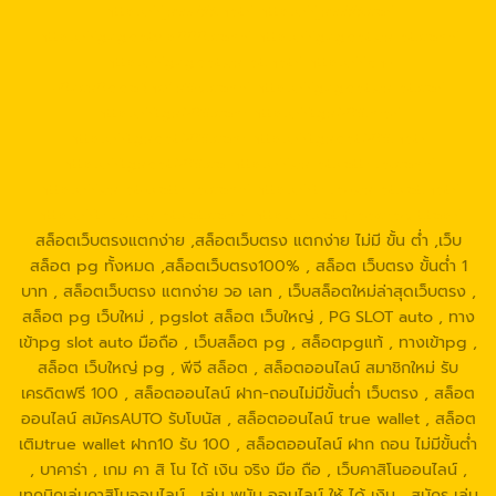
https://jazz-55.net/
https://jazz55.co/
https://g2gbetvip888.com/
https://g2gbetwallet.com/
https://g2gbetwallet.net/
https://xn-
-82ca8bbo3nc4a9d.com/
https://g2gbetwallet.co/
https://tga689.com
https://tga689.me/
https://tgabet689.com
https://tgabet689.net/
https://tgabet689.co
https://walletslottrue.com/
https://wallet-slottrue.com/
https://true-walletslot.net/
https://true-walletslot.com/
https://slot-freecredit.top/
สล็อตเว็บตรงแตกง่าย ,สล็อตเว็บตรง แตกง่าย ไม่มี ขั้น ต่ํา ,เว็บ
สล็อต pg ทั้งหมด ,สล็อตเว็บตรง100% , สล็อต เว็บตรง ขั้นต่ำ 1
บาท , สล็อตเว็บตรง แตกง่าย วอ เลท , เว็บสล็อตใหม่ล่าสุดเว็บตรง ,
สล็อต pg เว็บใหม่ , pgslot สล็อต เว็บใหญ่ , PG SLOT auto , ทาง
เข้าpg slot auto มือถือ , เว็บสล็อต pg , สล็อตpgแท้ , ทางเข้าpg ,
สล็อต เว็บใหญ่ pg , พีจี สล็อต , สล็อตออนไลน์ สมาชิกใหม่ รับ
เครดิตฟรี 100 , สล็อตออนไลน์ ฝาก-ถอนไม่มีขั้นต่ํา เว็บตรง , สล็อต
ออนไลน์ สมัครAUTO รับโบนัส , สล็อตออนไลน์ true wallet , สล็อต
เติมtrue wallet ฝาก10 รับ 100 , สล็อตออนไลน์ ฝาก ถอน ไม่มีขั้นต่ำ
, บาคาร่า , เกม คา สิ โน ได้ เงิน จริง มือ ถือ , เว็บคาสิโนออนไลน์ ,
เทคนิคเล่นคาสิโนออนไลน์ , เล่น พนัน ออนไลน์ ให้ ได้ เงิน , สมัคร เล่น