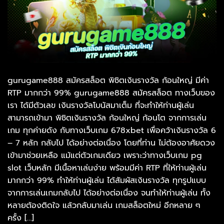
gurugame888 สมัครสล็อต พิชิตเงินรางวัล ก้อนใหญ่ มีค่า
RTP มากกว่า 99% gurugame888 สมัครสล็อต ทางเว็บของ
เรา ได้มีตัวเลข เงินรางวัลโบนัสมาเต็ม ที่จะทำให้ท่านผู้เล่น
สามารถเข้ามา พิชิตเงินรางวัล ก้อนใหญ่ ก้อนโต จากการเล่น
เกม ทุกค่ายดัง กับทางเว็บเกม 678xbet เพื่อคว้าเงินรางวัล 6
– 7 หลัก กลับไป ได้อย่างต่อเนื่อง โดยที่ท่าน ไม่ต้องอาศัยดวง
เข้ามาช่วยเหลือ แม้แต่ตัวเกมเดียว เพราะว่าทางเว็บเกม pg
slot เว็บหลัก มีเนื้อหาเล่นง่าย พร้อมมีค่า RTP ที่ให้ท่านผู้เล่น
มากกว่า 99% ทำให้ท่านผู้เล่น ได้สัมผัสเงินรางวัล ทุกรูปแบบ
จากการเล่นเกมกลับไป ได้อย่างต่อเนื่อง จนทำให้ท่านผู้เล่น ทั้ง
หลายต้องติดใจ แล้วกลับมาเล่น เกมสล็อตใหม่ อีกหลาย ๆ
ครั้ง […]