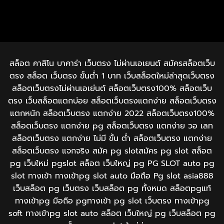
สล็อต คาสิโน บาคาร่า เว็บตรง ไม่ผ่านเอเยนต์ สมัครสล็อตเว็บ
ตรง สล็อต เว็บตรง ขั้นต่ำ 1 บาท เว็บสล็อตใหม่ล่าสุดเว็บตรง
สล็อตเว็บตรงไม่ผ่านเอเย่นต์ สล็อตเว็บตรง100% สล็อตเว็บ
ตรง เว็บสล็อตแตกบ่อย สล็อตเว็บตรงแตกง่าย สล็อตเว็บตรง
แตกหนัก สล็อตเว็บตรง แตกง่าย 2022 สล็อตเว็บตรง100%
สล็อตเว็บตรง แตกง่าย pg สล็อตเว็บตรง แตกง่าย วอ เลท
สล็อตเว็บตรง แตกง่าย ไม่มี ขั้น ต่ํา สล็อตเว็บตรง แตกง่าย
สล็อตเว็บตรง แจกจริง สมัค pg slotสมัคร​ pg​ slot สล็อต
pg เว็บใหม่ pgslot สล็อต เว็บใหญ่ pg PG SLOT auto pg
slot ทางเข้า ทางเข้าpg slot auto มือถือ Pg slot asia888
เว็บสล็อต pg เว็บตรง เว็บสล็อต pg ทั้งหมด สล็อตpgแท้
ทางเข้าpg มือถือ pgทางเข้า pg slot เว็บตรง ทางเข้าpg
soft ทางเข้าpg slot auto สล็อต เว็บใหญ่ pg เว็บสล็อต pg