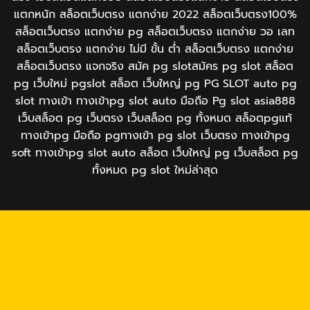
แตกหนัก สล็อตเว็บตรง แตกง่าย 2022 สล็อตเว็บตรง100%
สล็อตเว็บตรง แตกง่าย pg สล็อตเว็บตรง แตกง่าย วอ เลท
สล็อตเว็บตรง แตกง่าย ไม่มี ขั้น ต่ํา สล็อตเว็บตรง แตกง่าย
สล็อตเว็บตรง แจกจริง สมัค pg slotสมัคร​ pg​ slot สล็อต
pg เว็บใหม่ pgslot สล็อต เว็บใหญ่ pg PG SLOT auto pg
slot ทางเข้า ทางเข้าpg slot auto มือถือ Pg slot asia888
เว็บสล็อต pg เว็บตรง เว็บสล็อต pg ทั้งหมด สล็อตpgแท้
ทางเข้าpg มือถือ pgทางเข้า pg slot เว็บตรง ทางเข้าpg
soft ทางเข้าpg slot auto สล็อต เว็บใหญ่ pg เว็บสล็อต pg
ทั้งหมด pg slot ใหม่ล่าสุด
https://tga689z.com
https://tga689z.co
https://tga689z.xyz
https://rico689.com
https://g2g-cash.org
https://g2g-
cash.co
https://pg15k.bet
https://pg15k.me
https://pg15k.xyz
https://pg15k.co
https://pg15k.net
https://pgbet15k.com
https://pg15k.bet
https://pg15k.me
https://pg15k.xyz
https://pg15k.co
https://tga1168.com/