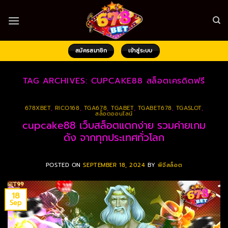
Skip
to
content
สมัครสมาชิก
เข้าสู่ระบบ
TAG ARCHIVES:
CUPCAKE88 สล็อตเครดิตฟรี
678XBET
,
RICO168
,
TGA678
,
TGABET
,
TGABET678
,
TGASLOT
,
สล็อตออนไลน์
cupcake88 เว็บสล็อตแตกง่าย รวมค่ายเกม
ดัง จากทุกประเทศทั่วโลก
POSTED ON
SEPTEMBER 18, 2024
BY
พีจีสล็อต
18
Sep