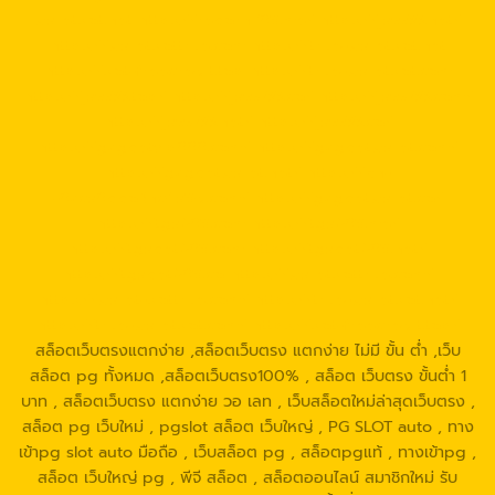
walletslot.net
https://reborn789.me/
https://jazz55.net/
https://walletslottrue.com
https://true-walletslot.net
https://slot-freecredit.top
https://true-walletslot.com
https://jazz55.top/
https://jazz-55.co/
https://jazz-55.com/
https://jazz-55.net/
https://jazz55.co/
https://g2gbetvip888.com/
https://g2gbetwallet.com/
https://g2gbetwallet.net/
https://xn-
-82ca8bbo3nc4a9d.com/
https://g2gbetwallet.co/
https://tga689.com
https://tga689.me/
https://tgabet689.com
https://tgabet689.net/
https://tgabet689.co
https://walletslottrue.com/
https://wallet-slottrue.com/
https://true-walletslot.net/
https://true-walletslot.com/
https://slot-freecredit.top/
สล็อตเว็บตรงแตกง่าย ,สล็อตเว็บตรง แตกง่าย ไม่มี ขั้น ต่ํา ,เว็บ
สล็อต pg ทั้งหมด ,สล็อตเว็บตรง100% , สล็อต เว็บตรง ขั้นต่ำ 1
บาท , สล็อตเว็บตรง แตกง่าย วอ เลท , เว็บสล็อตใหม่ล่าสุดเว็บตรง ,
สล็อต pg เว็บใหม่ , pgslot สล็อต เว็บใหญ่ , PG SLOT auto , ทาง
เข้าpg slot auto มือถือ , เว็บสล็อต pg , สล็อตpgแท้ , ทางเข้าpg ,
สล็อต เว็บใหญ่ pg , พีจี สล็อต , สล็อตออนไลน์ สมาชิกใหม่ รับ