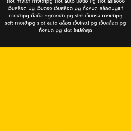
slot ทางเข้า ทางเข้าpg slot auto มือถือ Pg slot asia888
เว็บสล็อต pg เว็บตรง เว็บสล็อต pg ทั้งหมด สล็อตpgแท้
ทางเข้าpg มือถือ pgทางเข้า pg slot เว็บตรง ทางเข้าpg
soft ทางเข้าpg slot auto สล็อต เว็บใหญ่ pg เว็บสล็อต pg
ทั้งหมด pg slot ใหม่ล่าสุด
https://tga689z.com
https://tga689z.co
https://tga689z.xyz
https://rico689.com
https://g2g-cash.org
https://g2g-
cash.co
https://pg15k.bet
https://pg15k.me
https://pg15k.xyz
https://pg15k.co
https://pg15k.net
https://pgbet15k.com
https://pg15k.bet
https://pg15k.me
https://pg15k.xyz
https://pg15k.co
https://tga1168.com/
https://tgabet.xyz/
http://tga789.com/
https://tga1168.net/
https://tga1168.top/
https://tga1168.life/
https://678xbet.net/
https://678xbet.co
https://ans-
allstars.com/
https://rico168.net/
https://rico168.com/
https://one5bet.net/
https://one5bet.co/
https://tga199.com/
https://reborn789.net/
https://true-