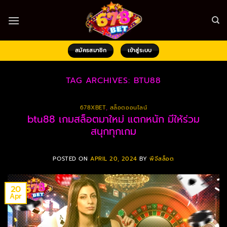
Skip
to
content
สมัครสมาชิก
เข้าสู่ระบบ
TAG ARCHIVES:
BTU88
678XBET
,
สล็อตออนไลน์
btu88 เกมสล็อตมาใหม่ แตกหนัก มีให้ร่วม
สนุกทุกเกม
POSTED ON
APRIL 20, 2024
BY
พีจีสล็อต
20
Apr