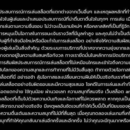
ระสบการณ์การเล่นสล็อตที่แตกต่างจากเว็บอื่นๆ และเหตุผลหลักที่ทำให้
ใจในผู้เล่นและนำเสนอประสบการณ์ที่น่าตื่นตาตื่นใจในทุกๆ การเล่น เม
อกเล่นตามความชื่นชอบ ไม่ว่าจะเป็นเกมใหม่ๆ หรือคลาสสิคที่เป็นที่รู้จั
รหมุนเป็นโอกาสในการชนะเงินรางวัลที่มีมูลค่าสูง และคุณไม่จำเป็นต้อ
ป็นผู้ที่กำลังมือใหม่หรือมือเก๋าในการเล่นสล็อต อย่าเพิ่งให้ความสัมผ
ของผู้เล่นเป็นสิ่งสำคัญ ด้วยระบบการบริการที่ปราศจากความยุ่งยา
กอยู่ในความสับสนหรือกังวล ทางเรายึดมั่นในหลักการเปิดบริการเพื่อใ
ารสัมผัสประสบการณ์การเล่นสล็อตที่ไม่เหมือนใครและเข้าใจถึงความ
โลกของความสนุกและการท้าทายที่ไม่มีวันสิ้นสุด ท้าทายด้วยโอกาสที่
อตที่นี่ อย่ารอช้า ลุ้นโอกาสและเปลี่ยนความฝันให้เป็นจริงกับเราที่พ
รุณาเล่นสล็อตอย่างรับผิดชอบและมีความสุขเสมอ โชคดีในการเล่นและ
อตแตกง่าย ใช้ทุนน้อย ผ่านวอเลท ความสนุกที่สมจริง เว็บสล็อต a
ล็อตที่เต็มไปด้วยความบันเทิงและโอกาสที่ไม่ควรพลาด หากคุณเป็นผู้ท
รพิจารณาอย่างจริงจัง มีเหตุผลอันชัดเจนที่ทำให้เว็บนี้เป็นที่นิยมขอ
ามตื่นเต้นและความสนุกที่ไม่มีที่สิ้นสุด เมื่อคุณทดลองเล่นเกมที่เค
ี่ท้าให้คุณกลับมาเล่นอีกครั้งและอีกครั้ง ไม่ว่าคุณจะมีทุนมากหรือ