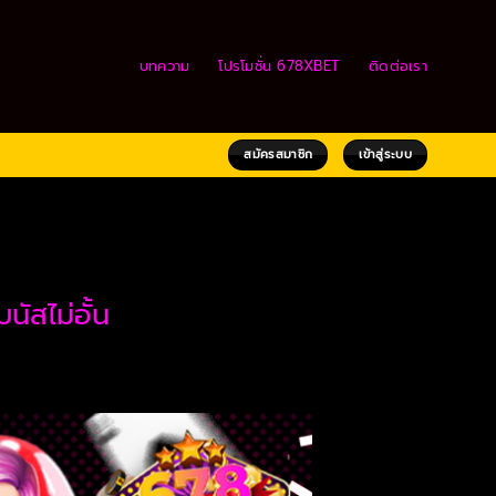
บทความ
โปรโมชั่น 678XBET
ติดต่อเรา
สมัครสมาชิก
เข้าสู่ระบบ
นัสไม่อั้น