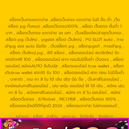
https://wallet-slottrue.com/
https://true-walletslot.net/
https://true-walletslot.com/
https://slot-freecredit.top/
สล็อตเว็บตรงแตกง่าย ,สล็อตเว็บตรง แตกง่าย ไม่มี ขั้น ต่ํา ,เว็บ
สล็อต pg ทั้งหมด ,สล็อตเว็บตรง100% , สล็อต เว็บตรง ขั้นต่ำ 1
บาท , สล็อตเว็บตรง แตกง่าย วอ เลท , เว็บสล็อตใหม่ล่าสุดเว็บตรง ,
สล็อต pg เว็บใหม่ , pgslot สล็อต เว็บใหญ่ , PG SLOT auto , ทาง
เข้าpg slot auto มือถือ , เว็บสล็อต pg , สล็อตpgแท้ , ทางเข้าpg ,
สล็อต เว็บใหญ่ pg , พีจี สล็อต , สล็อตออนไลน์ สมาชิกใหม่ รับ
เครดิตฟรี 100 , สล็อตออนไลน์ ฝาก-ถอนไม่มีขั้นต่ํา เว็บตรง , สล็อต
ออนไลน์ สมัครAUTO รับโบนัส , สล็อตออนไลน์ true wallet , สล็อต
เติมtrue wallet ฝาก10 รับ 100 , สล็อตออนไลน์ ฝาก ถอน ไม่มีขั้นต่ำ
, บาคาร่า , เกม คา สิ โน ได้ เงิน จริง มือ ถือ , เว็บคาสิโนออนไลน์ ,
เทคนิคเล่นคาสิโนออนไลน์ , เล่น พนัน ออนไลน์ ให้ ได้ เงิน , สมัคร เล่น
คา สิ โน , สมัครคาสิโนออนไลน์ , สมัคร คา สิ โน ออนไลน์ , สมัคร
สล็อตเว็บตรง , 678xbet , RICO168 , สล็อตเว็บตรง 100% ,
สล็อตออนไลน์ที่ดีที่สุดปี 2024 , สล็อตแตกง่าย ไม่ผ่านเอเยนต์ ,
หน้าแรก
สล็อต
คาสิโน
บทความ
โปรโมชั่น
ติดต่อเรา
Copyright 2026 ©
678xbet