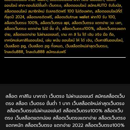
ออนไลน์ ฝาก-ถอนไม่มีขั้นต่ํา เว็บตรง
,
สล็อตออนไลน์ สมัครAUTO รับโบนัส
,
สล็อตออนไลน์ สมาชิกใหม่ รับเครดิตฟรี 100 ไม่ต้องฝาก
,
สล็อตออนไลน์ที่ดี
ที่สุดปี 2024
,
สล็อตเครดิตฟรี
,
สล็อตเติมtrue wallet ฝาก10 รับ 100
,
สล็อตเว็บตรง 100%
,
สล็อตเว็บตรง api
,
สล็อตเว็บตรง แตกง่าย วอ เลท
,
สล็อตเว็บตรง แตกง่าย ไม่มี ขั้น ต่ํา
,
สล็อตเว็บตรง100%
,
สล็อตเว็บตรงแตก
ง่าย
,
สล็อตแตกง่าย ไม่ผ่านเอเยนต์
,
เกม คา สิ โน ได้ เงิน จริง มือ ถือ
,
เทคนิคเล่นคาสิโนออนไลน์
,
เล่น พนัน ออนไลน์ ให้ ได้ เงิน
,
เว็บคาสิโนออนไลน์
,
เว็บสล็อต pg
,
เว็บสล็อต pg ทั้งหมด
,
เว็บสล็อตใหม่ล่าสุดเว็บตรง
,
โกลเด้น888
,
โกลเด้น888 สมัครเล่นฟรี
สล็อต คาสิโน บาคาร่า เว็บตรง ไม่ผ่านเอเยนต์ สมัครสล็อตเว็บ
ตรง สล็อต เว็บตรง ขั้นต่ำ 1 บาท เว็บสล็อตใหม่ล่าสุดเว็บตรง
สล็อตเว็บตรงไม่ผ่านเอเย่นต์ สล็อตเว็บตรง100% สล็อตเว็บ
ตรง เว็บสล็อตแตกบ่อย สล็อตเว็บตรงแตกง่าย สล็อตเว็บตรง
แตกหนัก สล็อตเว็บตรง แตกง่าย 2022 สล็อตเว็บตรง100%