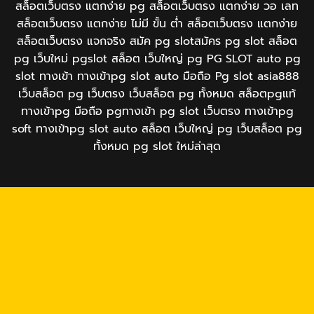
สล็อตเว็บตรง แตกง่าย pg สล็อตเว็บตรง แตกง่าย วอ เลท
สล็อตเว็บตรง แตกง่าย ไม่มี ขั้น ต่ํา สล็อตเว็บตรง แตกง่าย
สล็อตเว็บตรง แจกจริง สมัค pg slotสมัคร​ pg​ slot สล็อต
pg เว็บใหม่ pgslot สล็อต เว็บใหญ่ pg PG SLOT auto pg
slot ทางเข้า ทางเข้าpg slot auto มือถือ Pg slot asia888
เว็บสล็อต pg เว็บตรง เว็บสล็อต pg ทั้งหมด สล็อตpgแท้
ทางเข้าpg มือถือ pgทางเข้า pg slot เว็บตรง ทางเข้าpg
soft ทางเข้าpg slot auto สล็อต เว็บใหญ่ pg เว็บสล็อต pg
ทั้งหมด pg slot ใหม่ล่าสุด
https://tga689z.com
https://tga689z.co
https://tga689z.xyz
https://rico689.com
https://g2g-cash.org
https://g2g-
cash.co
https://pg15k.bet
https://pg15k.me
https://pg15k.xyz
https://pg15k.co
https://pg15k.net
https://pgbet15k.com
https://pg15k.bet
https://pg15k.me
https://pg15k.xyz
https://pg15k.co
https://tga1168.com/
https://tgabet.xyz/
http://tga789.com/
https://tga1168.net/