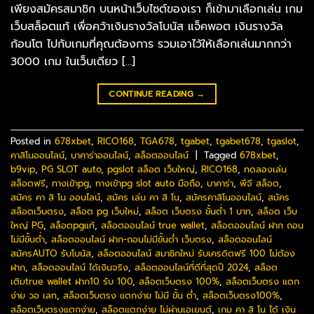
เพียงสมัครสมาชิก บนหน้าเว็บไซต์ของเรา ก็เข้ามาเลือกเล่น เกม
เว็บสล็อตแท้ เพื่อคว้าเงินรางวัลโบนัส แจ็คพอต เงินรางวัล
ก้อนโต ไปกับเกมที่คุณต้องการ รวมเอาไว้ให้เลือกเล่นมากกว่า
3000 เกม ในเว็บเดียว […]
CONTINUE READING
→
Posted in
678xbet
,
RICO168
,
TGA678
,
tgabet
,
tgabet678
,
tgaslot
,
คาสิโนออนไลน์
,
บาคาร่าออนไลน์
,
สล็อตออนไลน์
|
Tagged
678xbet
,
b9vip
,
PG SLOT auto
,
pgslot สล็อต เว็บใหญ่
,
RICO168
,
ทดลองเล่น
สล็อตฟรี
,
ทางเข้าpg
,
ทางเข้าpg slot auto มือถือ
,
บาคาร่า
,
พีจี สล็อต
,
สมัคร คา สิ โน ออนไลน์
,
สมัคร เล่น คา สิ โน
,
สมัครคาสิโนออนไลน์
,
สมัคร
สล็อตเว็บตรง
,
สล็อต pg เว็บใหม่
,
สล็อต เว็บตรง ขั้นต่ำ 1 บาท
,
สล็อต เว็บ
ใหญ่ PG
,
สล็อตpgแท้
,
สล็อตออนไลน์ true wallet
,
สล็อตออนไลน์ ฝาก ถอน
ไม่มีขั้นต่ำ
,
สล็อตออนไลน์ ฝาก-ถอนไม่มีขั้นต่ํา เว็บตรง
,
สล็อตออนไลน์
สมัครAUTO รับโบนัส
,
สล็อตออนไลน์ สมาชิกใหม่ รับเครดิตฟรี 100 ไม่ต้อง
ฝาก
,
สล็อตออนไลน์ ได้เงินจริง
,
สล็อตออนไลน์ที่ดีที่สุดปี 2024
,
สล็อต
เติมtrue wallet ฝาก10 รับ 100
,
สล็อตเว็บตรง 100%
,
สล็อตเว็บตรง แตก
ง่าย วอ เลท
,
สล็อตเว็บตรง แตกง่าย ไม่มี ขั้น ต่ํา
,
สล็อตเว็บตรง100%
,
สล็อตเว็บตรงแตกง่าย
,
สล็อตแตกง่าย ไม่ผ่านเอเยนต์
,
เกม คา สิ โน ได้ เงิน