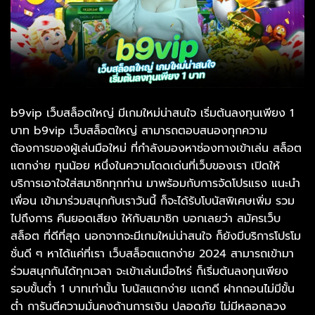
b9vip เว็บสล็อตใหญ่ มีเกมใหม่น่าสนใจ เริ่มต้นลงทุนเพียง 1
บาท b9vip เว็บสล็อตใหญ่ สามารถตอบสนองทุกความ
ต้องการของผู้เล่นมือใหม่ ที่กำลังมองหาช่องทางเข้าเล่น สล็อต
แตกง่าย ทุนน้อย หนึ่งในความโดดเด่นที่เว็บของเรา เปิดให้
บริการเอาใจใส่สมาชิกทุกท่าน มาพร้อมกับการจัดโปรแรง แนะนำ
เพื่อน เข้ามาร่วมสนุกกับเราวันนี้ ก็จะได้รับโบนัสพิเศษเพิ่ม รวม
ไปถึงการ คืนยอดเสียง ให้กับสมาชิก บอกเลยว่า สมัครเว็บ
สล็อต ที่ดีที่สุด นอกจากจะมีเกมใหม่น่าสนใจ ก็ยังมีบริการโปรโม
ชั่นดี ๆ หาได้แค่ที่เรา เว็บสล็อตแตกง่าย 2024 สามารถเข้ามา
ร่วมสนุกกันได้ทุกเวลา จะเข้าเล่นเมื่อไหร่ ก็เริ่มต้นลงทุนเพียง
รอบขั้นต่ำ 1 บาทเท่านั้น โบนัสแตกง่าย แตกดี ฝากถอนไม่มีขั้น
ต่ำ การันตีความมั่นคงด้านการเงิน ปลอดภัย ไม่มีหลอกลวง