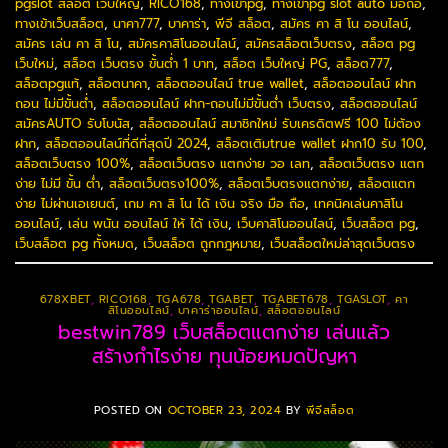
pgslot สล็อต เว็บใหญ่
,
RICO168
,
ทางเข้าpg
,
ทางเข้าpg slot auto มือถือ
,
ทางเข้าเว็บสล็อต
,
นาคา777
,
บาคาร่า
,
พีจี สล็อต
,
สมัคร คา สิ โน ออนไลน์
,
สมัคร เล่น คา สิ โน
,
สมัครคาสิโนออนไลน์
,
สมัครสล็อตเว็บตรง
,
สล็อต pg
เว็บใหม่
,
สล็อต เว็บตรง ขั้นต่ำ 1 บาท
,
สล็อต เว็บใหญ่ PG
,
สล็อต777
,
สล็อตpgแท้
,
สล็อตนาคา
,
สล็อตออนไลน์ true wallet
,
สล็อตออนไลน์ ฝาก
ถอน ไม่มีขั้นต่ำ
,
สล็อตออนไลน์ ฝาก-ถอนไม่มีขั้นต่ํา เว็บตรง
,
สล็อตออนไลน์
สมัครAUTO รับโบนัส
,
สล็อตออนไลน์ สมาชิกใหม่ รับเครดิตฟรี 100 ไม่ต้อง
ฝาก
,
สล็อตออนไลน์ที่ดีที่สุดปี 2024
,
สล็อตเติมtrue wallet ฝาก10 รับ 100
,
สล็อตเว็บตรง 100%
,
สล็อตเว็บตรง แตกง่าย วอ เลท
,
สล็อตเว็บตรง แตก
ง่าย ไม่มี ขั้น ต่ํา
,
สล็อตเว็บตรง100%
,
สล็อตเว็บตรงแตกง่าย
,
สล็อตแตก
ง่าย ไม่ผ่านเอเยนต์
,
เกม คา สิ โน ได้ เงิน จริง มือ ถือ
,
เทคนิคเล่นคาสิโน
ออนไลน์
,
เล่น พนัน ออนไลน์ ให้ ได้ เงิน
,
เว็บคาสิโนออนไลน์
,
เว็บสล็อต pg
,
เว็บสล็อต pg ทั้งหมด
,
เว็บสล็อต ถูกกฎหมาย
,
เว็บสล็อตใหม่ล่าสุดเว็บตรง
678XBET
,
RICO168
,
TGA678
,
TGABET
,
TGABET678
,
TGASLOT
,
คา
สิโนออนไลน์
,
บาคาร่าออนไลน์
,
สล็อตออนไลน์
bestwin789 เว็บสล็อตแตกง่าย เล่นแล้ว
สร้างกำไรง่าย ทุนน้อยหมดปัญหา
POSTED ON
OCTOBER 23, 2024
BY
พีจีสล็อต