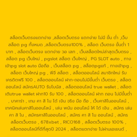
https://tga689.com
https://tga689.me/
https://tgabet689.com
https://tgabet689.net/
https://tgabet689.co
https://walletslottrue.com/
https://wallet-slottrue.com/
https://true-walletslot.net/
https://true-walletslot.com/
https://slot-freecredit.top/
สล็อตเว็บตรงแตกง่าย ,สล็อตเว็บตรง แตกง่าย ไม่มี ขั้น ต่ํา ,เว็บ
สล็อต pg ทั้งหมด ,สล็อตเว็บตรง100% , สล็อต เว็บตรง ขั้นต่ำ 1
บาท , สล็อตเว็บตรง แตกง่าย วอ เลท , เว็บสล็อตใหม่ล่าสุดเว็บตรง ,
สล็อต pg เว็บใหม่ , pgslot สล็อต เว็บใหญ่ , PG SLOT auto , ทาง
เข้าpg slot auto มือถือ , เว็บสล็อต pg , สล็อตpgแท้ , ทางเข้าpg ,
สล็อต เว็บใหญ่ pg , พีจี สล็อต , สล็อตออนไลน์ สมาชิกใหม่ รับ
เครดิตฟรี 100 , สล็อตออนไลน์ ฝาก-ถอนไม่มีขั้นต่ํา เว็บตรง , สล็อต
ออนไลน์ สมัครAUTO รับโบนัส , สล็อตออนไลน์ true wallet , สล็อต
เติมtrue wallet ฝาก10 รับ 100 , สล็อตออนไลน์ ฝาก ถอน ไม่มีขั้นต่ำ
, บาคาร่า , เกม คา สิ โน ได้ เงิน จริง มือ ถือ , เว็บคาสิโนออนไลน์ ,
เทคนิคเล่นคาสิโนออนไลน์ , เล่น พนัน ออนไลน์ ให้ ได้ เงิน , สมัคร เล่น
คา สิ โน , สมัครคาสิโนออนไลน์ , สมัคร คา สิ โน ออนไลน์ , สมัคร
สล็อตเว็บตรง , 678xbet , RICO168 , สล็อตเว็บตรง 100% ,
สล็อตออนไลน์ที่ดีที่สุดปี 2024 , สล็อตแตกง่าย ไม่ผ่านเอเยนต์ ,