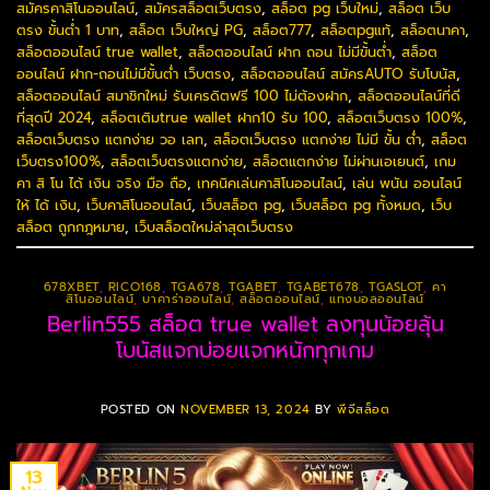
สมัครคาสิโนออนไลน์
,
สมัครสล็อตเว็บตรง
,
สล็อต pg เว็บใหม่
,
สล็อต เว็บ
ตรง ขั้นต่ำ 1 บาท
,
สล็อต เว็บใหญ่ PG
,
สล็อต777
,
สล็อตpgแท้
,
สล็อตนาคา
,
สล็อตออนไลน์ true wallet
,
สล็อตออนไลน์ ฝาก ถอน ไม่มีขั้นต่ำ
,
สล็อต
ออนไลน์ ฝาก-ถอนไม่มีขั้นต่ํา เว็บตรง
,
สล็อตออนไลน์ สมัครAUTO รับโบนัส
,
สล็อตออนไลน์ สมาชิกใหม่ รับเครดิตฟรี 100 ไม่ต้องฝาก
,
สล็อตออนไลน์ที่ดี
ที่สุดปี 2024
,
สล็อตเติมtrue wallet ฝาก10 รับ 100
,
สล็อตเว็บตรง 100%
,
สล็อตเว็บตรง แตกง่าย วอ เลท
,
สล็อตเว็บตรง แตกง่าย ไม่มี ขั้น ต่ํา
,
สล็อต
เว็บตรง100%
,
สล็อตเว็บตรงแตกง่าย
,
สล็อตแตกง่าย ไม่ผ่านเอเยนต์
,
เกม
คา สิ โน ได้ เงิน จริง มือ ถือ
,
เทคนิคเล่นคาสิโนออนไลน์
,
เล่น พนัน ออนไลน์
ให้ ได้ เงิน
,
เว็บคาสิโนออนไลน์
,
เว็บสล็อต pg
,
เว็บสล็อต pg ทั้งหมด
,
เว็บ
สล็อต ถูกกฎหมาย
,
เว็บสล็อตใหม่ล่าสุดเว็บตรง
678XBET
,
RICO168
,
TGA678
,
TGABET
,
TGABET678
,
TGASLOT
,
คา
สิโนออนไลน์
,
บาคาร่าออนไลน์
,
สล็อตออนไลน์
,
แทงบอลออนไลน์
Berlin555 สล็อต true wallet ลงทุนน้อยลุ้น
โบนัสแจกบ่อยแจกหนักทุกเกม
POSTED ON
NOVEMBER 13, 2024
BY
พีจีสล็อต
13