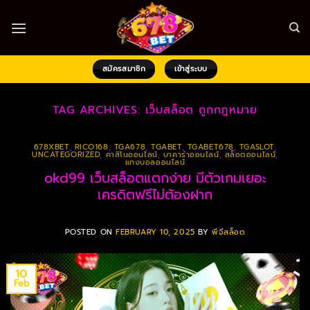
Skip
to
content
สมัครสมาชิก
เข้าสู่ระบบ
TAG ARCHIVES:
เว็บสล็อต ถูกกฎหมาย
678XBET
,
RICO168
,
TGA678
,
TGABET
,
TGABET678
,
TGASLOT
,
UNCATEGORIZED
,
คาสิโนออนไลน์
,
บาคาร่าออนไลน์
,
สล็อตออนไลน์
,
แทงบอลออนไลน์
okd99 เว็บสล็อตแตกง่าย มีตัวเกมเยอะ
เครดิตฟรีไม่ต้องฝาก
POSTED ON
FEBRUARY 10, 2025
BY
พีจีสล็อต
10
Feb