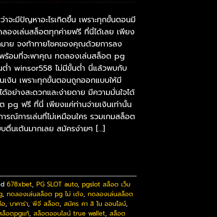
่าจะมีปัญหาอะไรเกิดขึ้น เพราะทุกขั้นตอนมี
งเล่นสล็อตทุกค่ายฟรี ที่นี่ได้เลย เพียง
ต้นมากมาย จงท้าทายโชคของคุณด้วยการลง
 เราพร้อมที่จะพาคุณ ทดลองเล่นสล็อต pg
ำ winsor558 ไม่มีขั้นต่ำ นี่แล้วพบกับ
ถอนเงิน เพราะทุกขั้นตอนถูกออกแบบให้มี
ได้อย่างสะดวกและง่ายดาย มีความมั่นใจได้
 ฟรี ที่นี่ เพียงแค่ท่านจ่ายเงินเท่านั้น
บการณ์การเล่นที่ไม่เหมือนใคร รวมเกมสล็อต
บบตื่นเต้นมากเลย สมัครง่ายๆ […]
ed
678xbet
,
PG SLOT auto
,
pgslot สล็อต เว็บ
g
,
ทดลองเล่นสล็อต pg ไม่ เด้ง
,
ทดลองเล่นสล็อต
ือ
,
บาคาร่า
,
พีจี สล็อต
,
สมัคร คา สิ โน ออนไลน์
,
สล็อตpgแท้
,
สล็อตออนไลน์ true wallet
,
สล็อต