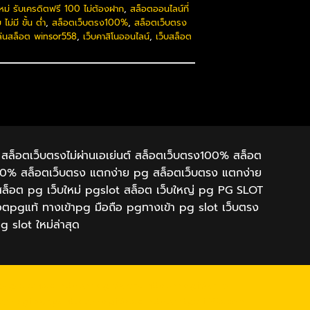
หม่ รับเครดิตฟรี 100 ไม่ต้องฝาก
,
สล็อตออนไลน์ที่
่มี ขั้น ต่ํา
,
สล็อตเว็บตรง100%
,
สล็อตเว็บตรง
ล่นสล็อต winsor558
,
เว็บคาสิโนออนไลน์
,
เว็บสล็อต
รง สล็อตเว็บตรงไม่ผ่านเอเย่นต์ สล็อตเว็บตรง100% สล็อต
00% สล็อตเว็บตรง แตกง่าย pg สล็อตเว็บตรง แตกง่าย
t สล็อต pg เว็บใหม่ pgslot สล็อต เว็บใหญ่ pg PG SLOT
อตpgแท้ ทางเข้าpg มือถือ pgทางเข้า pg slot เว็บตรง
 slot ใหม่ล่าสุด
g2g-cash.co
https://pg15k.bet
https://pg15k.me
s://pg15k.xyz
https://pg15k.co
https://tga1168.com/