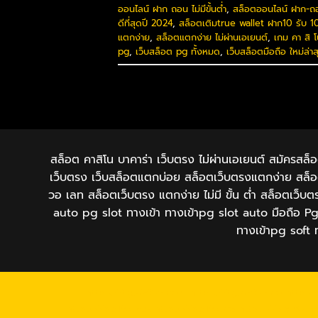
ออนไลน์ ฝาก ถอน ไม่มีขั้นต่ำ
,
สล็อตออนไลน์ ฝาก-ถอนไ
ดีที่สุดปี 2024
,
สล็อตเติมtrue wallet ฝาก10 รับ 1
แตกง่าย
,
สล็อตแตกง่าย ไม่ผ่านเอเยนต์
,
เกม คา สิ โ
pg
,
เว็บสล็อต pg ทั้งหมด
,
เว็บสล็อตมือถือ ใหม่ล่าส
สล็อต คาสิโน บาคาร่า เว็บตรง ไม่ผ่านเอเยนต์ สมัครสล็
เว็บตรง เว็บสล็อตแตกบ่อย สล็อตเว็บตรงแตกง่าย สล
วอ เลท สล็อตเว็บตรง แตกง่าย ไม่มี ขั้น ต่ํา สล็อตเว
auto pg slot ทางเข้า ทางเข้าpg slot auto มือถือ P
ทางเข้าpg soft 
https://tga689z.com
https://tga689z.co
https:
https://pg15k.xyz
https://pg15k.co
https://pg15k.n