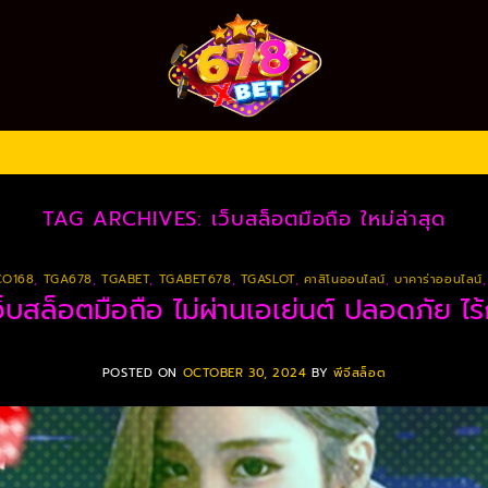
TAG ARCHIVES:
เว็บสล็อตมือถือ ใหม่ล่าสุด
CO168
,
TGA678
,
TGABET
,
TGABET678
,
TGASLOT
,
คาสิโนออนไลน์
,
บาคาร่าออนไลน์
บสล็อตมือถือ ไม่ผ่านเอเย่นต์ ปลอดภัย ไ
POSTED ON
OCTOBER 30, 2024
BY
พีจีสล็อต