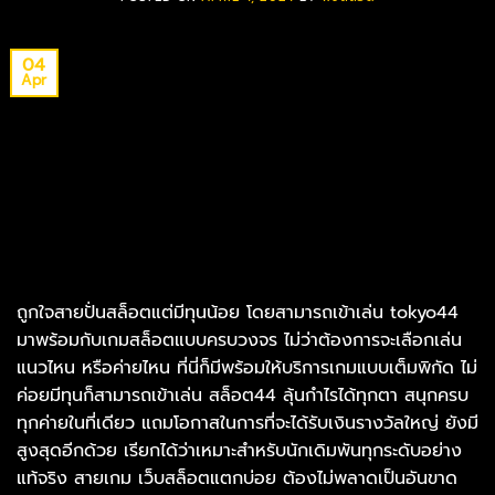
04
Apr
ถูกใจสายปั่นสล็อตแต่มีทุนน้อย โดยสามารถเข้าเล่น tokyo44
มาพร้อมกับเกมสล็อตแบบครบวงจร ไม่ว่าต้องการจะเลือกเล่น
แนวไหน หรือค่ายไหน ที่นี่ก็มีพร้อมให้บริการเกมแบบเต็มพิกัด ไม่
ค่อยมีทุนก็สามารถเข้าเล่น สล็อต44 ลุ้นกำไรได้ทุกตา สนุกครบ
ทุกค่ายในที่เดียว แถมโอกาสในการที่จะได้รับเงินรางวัลใหญ่ ยังมี
สูงสุดอีกด้วย เรียกได้ว่าเหมาะสำหรับนักเดิมพันทุกระดับอย่าง
แท้จริง สายเกม เว็บสล็อตแตกบ่อย ต้องไม่พลาดเป็นอันขาด