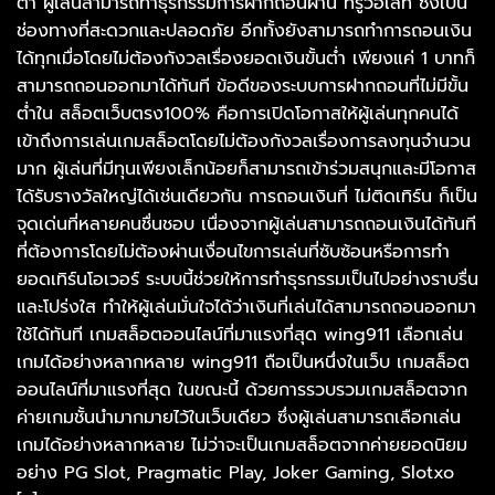
ต่ำ ผู้เล่นสามารถทำธุรกรรมการฝากถอนผ่าน ทรูวอเลท ซึ่งเป็น
ช่องทางที่สะดวกและปลอดภัย อีกทั้งยังสามารถทำการถอนเงิน
ได้ทุกเมื่อโดยไม่ต้องกังวลเรื่องยอดเงินขั้นต่ำ เพียงแค่ 1 บาทก็
สามารถถอนออกมาได้ทันที ข้อดีของระบบการฝากถอนที่ไม่มีขั้น
ต่ำใน สล็อตเว็บตรง100% คือการเปิดโอกาสให้ผู้เล่นทุกคนได้
เข้าถึงการเล่นเกมสล็อตโดยไม่ต้องกังวลเรื่องการลงทุนจำนวน
มาก ผู้เล่นที่มีทุนเพียงเล็กน้อยก็สามารถเข้าร่วมสนุกและมีโอกาส
ได้รับรางวัลใหญ่ได้เช่นเดียวกัน การถอนเงินที่ ไม่ติดเทิร์น ก็เป็น
จุดเด่นที่หลายคนชื่นชอบ เนื่องจากผู้เล่นสามารถถอนเงินได้ทันที
ที่ต้องการโดยไม่ต้องผ่านเงื่อนไขการเล่นที่ซับซ้อนหรือการทำ
ยอดเทิร์นโอเวอร์ ระบบนี้ช่วยให้การทำธุรกรรมเป็นไปอย่างราบรื่น
และโปร่งใส ทำให้ผู้เล่นมั่นใจได้ว่าเงินที่เล่นได้สามารถถอนออกมา
ใช้ได้ทันที เกมสล็อตออนไลน์ที่มาแรงที่สุด wing911 เลือกเล่น
เกมได้อย่างหลากหลาย wing911 ถือเป็นหนึ่งในเว็บ เกมสล็อต
ออนไลน์ที่มาแรงที่สุด ในขณะนี้ ด้วยการรวบรวมเกมสล็อตจาก
ค่ายเกมชั้นนำมากมายไว้ในเว็บเดียว ซึ่งผู้เล่นสามารถเลือกเล่น
เกมได้อย่างหลากหลาย ไม่ว่าจะเป็นเกมสล็อตจากค่ายยอดนิยม
อย่าง PG Slot, Pragmatic Play, Joker Gaming, Slotxo