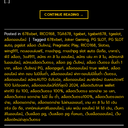
[…]
CONTINUE READING
→
Posted in
678xbet
,
RICO168
,
TGA678
,
tgabet
,
tgabet678
,
tgaslot
,
สล็อตออนไลน์
|
Tagged
678xbet
,
Joker Gaming
,
PG SLOT
,
PG SLOT
auto
,
pgslot สล็อต เว็บใหญ่
,
Pragmatic Play
,
RICO168
,
Slotxo
,
wing911
,
ทดลองเล่นฟรี
,
ทางเข้าpg
,
ทางเข้าpg slot auto มือถือ
,
บาคาร่า
,
พีจี สล็อต
,
วิงส์911
,
สมัคร คา สิ โน ออนไลน์
,
สมัคร เล่น คา สิ โน
,
สมัครคาสิ
โนออนไลน์
,
สมัครสล็อตเว็บตรง
,
สล็อต pg เว็บใหม่
,
สล็อต เว็บตรง ขั้นต่ำ 1
บาท
,
สล็อต เว็บใหญ่ PG
,
สล็อตpgแท้
,
สล็อตออนไลน์ true wallet
,
สล็อต
ออนไลน์ ฝาก ถอน ไม่มีขั้นต่ำ
,
สล็อตออนไลน์ ฝาก-ถอนไม่มีขั้นต่ํา เว็บตรง
,
สล็อตออนไลน์ สมัครAUTO รับโบนัส
,
สล็อตออนไลน์ สมาชิกใหม่ รับเครดิตฟรี
100 ไม่ต้องฝาก
,
สล็อตออนไลน์ที่ดีที่สุดปี 2024
,
สล็อตเติมtrue wallet
ฝาก10 รับ 100
,
สล็อตเว็บตรง 100%
,
สล็อตเว็บตรง แตกง่าย วอ เลท
,
สล็อตเว็บตรง แตกง่าย ไม่มี ขั้น ต่ํา
,
สล็อตเว็บตรง100%
,
สล็อตเว็บตรงแตก
ง่าย
,
สล็อตแตกง่าย
,
สล็อตแตกง่าย ไม่ผ่านเอเยนต์
,
เกม คา สิ โน ได้ เงิน
จริง มือ ถือ
,
เทคนิคเล่นคาสิโนออนไลน์
,
เล่น พนัน ออนไลน์ ให้ ได้ เงิน
,
เว็บคา
สิโนออนไลน์
,
เว็บสล็อต pg
,
เว็บสล็อต pg ทั้งหมด
,
เว็บสล็อตออนไลน์
,
เว็บ
สล็อตใหม่ล่าสุดเว็บตรง