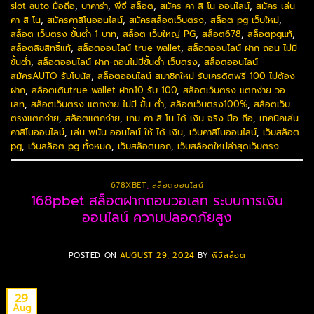
slot auto มือถือ
,
บาคาร่า
,
พีจี สล็อต
,
สมัคร คา สิ โน ออนไลน์
,
สมัคร เล่น
คา สิ โน
,
สมัครคาสิโนออนไลน์
,
สมัครสล็อตเว็บตรง
,
สล็อต pg เว็บใหม่
,
สล็อต เว็บตรง ขั้นต่ำ 1 บาท
,
สล็อต เว็บใหญ่ PG
,
สล็อต678
,
สล็อตpgแท้
,
สล็อตลิขสิทธิ์แท้
,
สล็อตออนไลน์ true wallet
,
สล็อตออนไลน์ ฝาก ถอน ไม่มี
ขั้นต่ำ
,
สล็อตออนไลน์ ฝาก-ถอนไม่มีขั้นต่ํา เว็บตรง
,
สล็อตออนไลน์
สมัครAUTO รับโบนัส
,
สล็อตออนไลน์ สมาชิกใหม่ รับเครดิตฟรี 100 ไม่ต้อง
ฝาก
,
สล็อตเติมtrue wallet ฝาก10 รับ 100
,
สล็อตเว็บตรง แตกง่าย วอ
เลท
,
สล็อตเว็บตรง แตกง่าย ไม่มี ขั้น ต่ํา
,
สล็อตเว็บตรง100%
,
สล็อตเว็บ
ตรงแตกง่าย
,
สล็อตแตกง่าย
,
เกม คา สิ โน ได้ เงิน จริง มือ ถือ
,
เทคนิคเล่น
คาสิโนออนไลน์
,
เล่น พนัน ออนไลน์ ให้ ได้ เงิน
,
เว็บคาสิโนออนไลน์
,
เว็บสล็อต
pg
,
เว็บสล็อต pg ทั้งหมด
,
เว็บสล็อตนอก
,
เว็บสล็อตใหม่ล่าสุดเว็บตรง
678XBET
,
สล็อตออนไลน์
168pbet สล็อตฝากถอนวอเลท ระบบการเงิน
ออนไลน์ ความปลอดภัยสูง
POSTED ON
AUGUST 29, 2024
BY
พีจีสล็อต
29
Aug