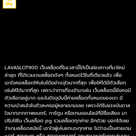
May
LAVASLOT900 เว็บสล็อตที่ในเวลานี้ได้เป็นช่องทางที่มาใหม่
ล่าสุด ที่ได้รวมเกมสล็อตดังๆ ทั้งหมดไว้ในที่เดียวแล้ว เพื่อ
เอาใจคอสล็อตให้เล่นได้อย่างจุใจมากที่สุด เพื่อให้ได้มีตัวเลือก
เล่นให้ได้มากที่สุด เพราะว่าการที่จะเข้ามาเล่น เว็บสล็อตนี้ยังคงมี
ตัวเลือกอยู่มาก และในปัจจุบันนี้ค่ายสล็อตทั้งหมดของเรา มี
ความน่าสนใจในตัวละครอยู่หลายเกมเลย เพราะได้รับแรงบันดาล
ใจมากจากภาพยนตร์, การ์ตูน หรือเกมออนไลน์ที่มีชื่อเสียง มา
ปรับใช้ใน เว็บสล็อต pg รวมสล็อตทุกค่าย อีกด้วย บอกได้เลย
ว่าเกมสล็อตสมัยนี้ เอาใจผู้เล่นแทบจะทุกสาย ไม่ว่าจะเป็นสายเกม
เมอร์ สายละคร หรือ สายภาพยนตร์ คุณสามารถทำการเล่นเกม