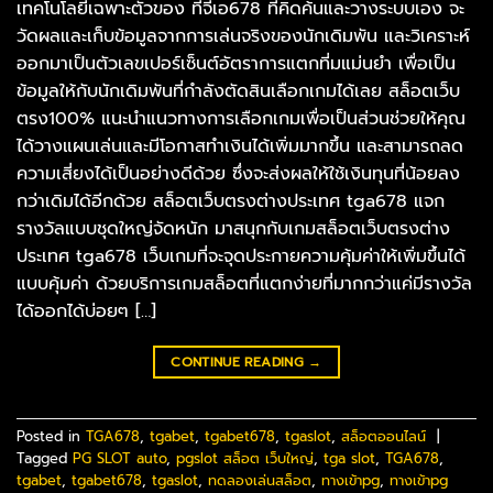
เทคโนโลยีเฉพาะตัวของ ทีจีเอ678 ที่คิดค้นและวางระบบเอง จะ
วัดผลและเก็บข้อมูลจากการเล่นจริงของนักเดิมพัน และวิเคราะห์
ออกมาเป็นตัวเลขเปอร์เซ็นต์อัตราการแตกที่มแม่นยำ เพื่อเป็น
ข้อมูลให้กับนักเดิมพันที่กำลังตัดสินเลือกเกมได้เลย สล็อตเว็บ
ตรง100% แนะนำแนวทางการเลือกเกมเพื่อเป็นส่วนช่วยให้คุณ
ได้วางแผนเล่นและมีโอกาสทำเงินได้เพิ่มมากขึ้น และสามารถลด
ความเสี่ยงได้เป็นอย่างดีด้วย ซึ่งจะส่งผลให้ใช้เงินทุนที่น้อยลง
กว่าเดิมได้อีกด้วย สล็อตเว็บตรงต่างประเทศ tga678 แจก
รางวัลแบบชุดใหญ่จัดหนัก มาสนุกกับเกมสล็อตเว็บตรงต่าง
ประเทศ tga678 เว็บเกมที่จะจุดประกายความคุ้มค่าให้เพิ่มขึ้นได้
แบบคุ้มค่า ด้วยบริการเกมสล็อตที่แตกง่ายที่มากกว่าแค่มีรางวัล
ได้ออกได้บ่อยๆ […]
CONTINUE READING
→
Posted in
TGA678
,
tgabet
,
tgabet678
,
tgaslot
,
สล็อตออนไลน์
|
Tagged
PG SLOT auto
,
pgslot สล็อต เว็บใหญ่
,
tga slot
,
TGA678
,
tgabet
,
tgabet678
,
tgaslot
,
ทดลองเล่นสล็อต
,
ทางเข้าpg
,
ทางเข้าpg