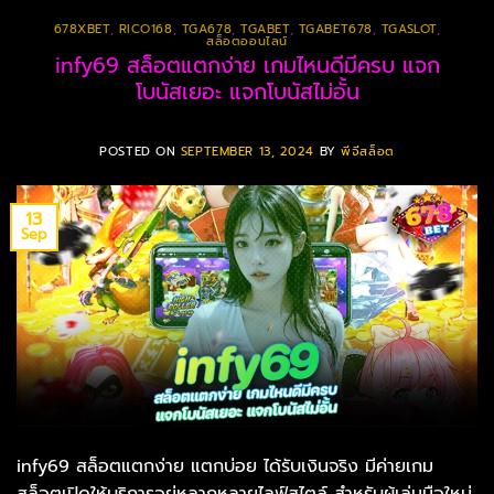
678XBET
,
RICO168
,
TGA678
,
TGABET
,
TGABET678
,
TGASLOT
,
สล็อตออนไลน์
infy69 สล็อตแตกง่าย เกมไหนดีมีครบ แจก
โบนัสเยอะ แจกโบนัสไม่อั้น
POSTED ON
SEPTEMBER 13, 2024
BY
พีจีสล็อต
13
Sep
infy69 สล็อตแตกง่าย แตกบ่อย ได้รับเงินจริง มีค่ายเกม
สล็อตเปิดให้บริการอยู่หลากหลายไลฟ์สไตล์ สำหรับผู้เล่นมือใหม่