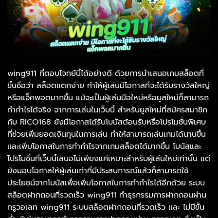
wing911 ที่ตอบโจทย์นี้ได้อย่างดี ด้วยการนำเสนอเกมสล็อตที่
ขึ้นชื่อว่า สล็อตแตกง่าย ทำให้ผู้เล่นมีโอกาสที่จะได้รับรางวัลใหญ่
หรือแจ็คพอตมากขึ้น แม้จะเป็นผู้เล่นมือใหม่หรือยูสใหม่ก็สามารถ
ทำกำไรได้จริง จากการเล่นในเว็บนี้ สำหรับยูสใหม่ที่สมัครสมาชิก
กับ RICO168 ยังมีโอกาสได้รับโบนัสต้อนรับหรือโปรโมชั่นพิเศษ
ที่ช่วยเพิ่มยอดเงินทุนในการเล่น ทำให้สามารถเล่นเกมได้นานขึ้น
และเพิ่มโอกาสในการทำกำไรจากเกมสล็อตได้มากขึ้น โบนัสและ
โปรโมชั่นที่เว็บนี้เสนอไม่เพียงแค่เหมาะสำหรับผู้เล่นใหม่เท่านั้น แต่
ยังมอบโอกาสให้ผู้เล่นเก่าที่มีประสบการณ์แล้วก็สามารถใช้
ประโยชน์จากโบนัสเพื่อเพิ่มโอกาสในการทำกำไรได้อีกด้วย ระบบ
สล็อตฝากถอนที่รวดเร็ว wing911 ทำธุรกรรมการฝากถอนผ่าน
ทรูวอเลท wing911 ระบบสล็อตฝากถอนที่รวดเร็ว และ ไม่มีขั้น