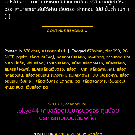
กำไรได้หลายเท่าตัว ทั้งหมดนี้ล้วนแต่เป็นการรีวิวจากผู้เข้าใช้งาน
จริง สามารถเข้าเล่นได้ผ่าน เว็บตรง ฝากถอน ไม่มี ขั้นต่ำ เบท 1
[…]
CONTINUE READING
→
Posted in
678xbet
,
สล็อตออนไลน์
|
Tagged
678xbet
,
finn999
,
PG
SLOT
,
pgslot สล็อต เว็บใหญ่
,
ทดลองเล่นสล็อต
,
ทางเข้าpg
,
ทางเข้าpg slot
auto มือถือ
,
พีจี สล็อต
,
รวมเกมสล็อต
,
สมัคร สล็อตวอเลท
,
สมัครสล็อต
,
สมัครสล็อตฟรี
,
สมัครสล็อตเว็บตรง
,
สล็อต 1 บาท
,
สล็อตค่ายใหญ่
,
สล็อต
ทดลองเล่น
,
สล็อตออนไลน์ สมาชิกใหม่ รับเครดิตฟรี 100 ไม่ต้องฝาก
,
สล็อต
ออนไลน์ เว็บใหญ่
,
สล็อตเว็บตรง แตกง่าย pg
,
สล็อตแตกง่าย
,
เว็บตรงไม่
ผ่านเอเย่นต์
,
เว็บสล็อต pg
678XBET
,
สล็อตออนไลน์
tokyo44 เกมสล็อตแบบครบวงจร ทุนน้อย
บริการเกมแบบเต็มพิกัด
POSTED ON
APRIL 4, 2024
BY
พีจีสล็อต