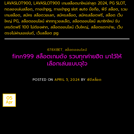
LAVASLOT900
,
LAVASLOT900 เกมสล็อตมาใหม่ล่าสุด 2024
,
PG SLOT
,
ทดลองเล่นสล็อต
,
ทางเข้าpg
,
ทางเข้าpg slot auto มือถือ
,
พีจี สล็อต
,
รวม
เกมสล็อต
,
สมัคร สล็อตวอเลท
,
สมัครสล็อต
,
สมัครสล็อตฟรี
,
สล็อต เว็บ
ใหญ่ PG
,
สล็อตออนไลน์ ฝากทรูวอลเล็ต
,
สล็อตออนไลน์ สมาชิกใหม่ รับ
เครดิตฟรี 100 ไม่ต้องฝาก
,
สล็อตออนไลน์ เว็บใหญ่
,
สล็อตแตกง่าย
,
เว็บ
ตรงไม่ผ่านเอเย่นต์
,
เว็บสล็อต pg
678XBET
,
สล็อตออนไลน์
finn999 สล็อตเกมดัง รวบทุกค่ายฮิต มาไว้ให้
เลือกเล่นแบบจุใจ
POSTED ON
APRIL 5, 2024
BY
พีจีสล็อต
05
Apr