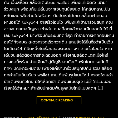
กับ เว็บสล็อต สล็อตเติมtrue wallet เพียงแค่เปิดใจ เข้ามา
ร่วมสนุก พร้อมกับเปลี่ยนจากเงินทุนน้อยนิด ให้กลับกลายเป็น
หลักแสนหลักล้านไปพร้อมๆ กันกับเราได้เลย สล็อตฝากถอน
ผ่านออโต้ tokyo44 จ่ายเร็วโอนไว เพียงแค่เข้ามาร่วมสนุก คุณ
อาจจะเคยเจอปัญหา เข้าเล่นเกมสล็อตแล้วถอนเงินออกไม่ได้ นี่
เลย tokyo44 มาพร้อมกับระบบที่ดีที่สุด ทำรายการฝากถอนผ่าน
ออโต้ทั้งหมด สะดวกรวดเร็วกว่าเดิม แถมยังได้ขึ้นชื่อว่าเป็นเว็บ
โตเกียว44 ที่ยืนหนึ่งในเรื่องของระบบต่างๆ จ่ายเร็วโอนไว หาก
เล่นชนะแล้วต้องการที่จะถอนออก หรือเกมสล็อตแตกเมื่อไหร่
ทางเราก็พร้อมจ่ายเงินเข้าสู่บัญชีของนักเดิมพันโดยตรงทันที
ทุกๆ ปัญหาจะหมดไป เพียงแค่เข้ามาร่วมสนุกไปกับ รวม สล็อต
ทุกค่ายในเว็บเดียว wallet เกมเดิมพันรูปแบบใหม่ ครองใจเหล่า
นักเดิมพันทั่วไทย มีให้เลือกเข้าเดิมพันแบบจุใจ ไม่ซ้ำใครแน่นอน
เรียกได้ว่าเหมาะสำหรับนักเดิมพันยุคสมัยใหม่แบบสุดๆ […]
CONTINUE READING
→
Posted in
678xbet
,
สล็อตออนไลน์
|
Tagged
678xbet
,
PG SLOT
,