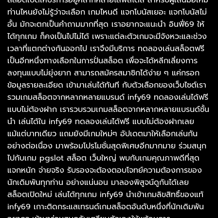
ท่านไหนยังไม่รู้ว่าจะเลือก เกมไหนดี แจกโบนัสเยอะ แจกโบนัสไม่
อั้น มักจะตกเป็นคำถามมากที่สุด เราอยากจะแนะนำ อินฟี่69 ให้
ได้ทุกเกม ก็คงเป็นไปไม่ได้ เพราะแต่ละตัวเกมจะมีจังหวะและช่วง
เวลาที่แตกต่างกันออกไป เราจึงมีบริการ ทดลองเล่นสล็อตฟรี
เป็นอีกหนึ่งทางเลือกในการปั่นสล็อต เพื่อจะได้หลีกเลี่ยงการ
ลงทุนแบบไม่ยุ่งยาก สามารถสมัครสมาชิกได้ง่าย ๆ แค่กรอก
ข้อมูลรายละเอียด เข้ามาเล่นได้ทันที กับตัวเลือกของเว็บไซต์เรา
รวมเกมสล็อตจากหลากหลายแบรนด์ infy69 ทดลองเล่นได้ฟรี
แบบไม่ต้องฝาก เรารวบรวมเกมสล็อตจากหลากหลายแบรนด์ชั้น
นำ เล่นได้ใน infy69 ทดลองเล่นได้ฟรี แบบไม่ต้องฝากเลย
แม้แต่บาทเดียว แถมยังมีเกมใหม่ๆ อัปเดตมาให้เลือกเล่นกัน
อย่างต่อเนื่อง มาพร้อมโปรโมชั่นสุดพิเศษอีกมากมาย ร่วมสนุก
ไปกับเกม pgslot สล็อต เว็บใหญ่ พบกับเกมคุณภาพดีที่สุด
แจกหนัก จ่ายจริง รับรองจะต้องตอบโจทย์ความต้องการของ
นักเดิมพันทุกท่าน อย่างแน่นอน มาลองพิสูจน์ดูกันได้เลย
สล็อตเปิดใหม่ เล่นได้ทุกเกม infy69 นำเข้าเกมลิขสิทธิ์ของแท้
infy69 เกาะติดกระแสเทรนด์เกมสล็อตอันดับหนึ่งที่นักเดิมพัน