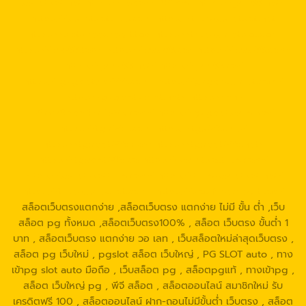
walletslot.net
https://reborn789.me/
https://jazz55.net/
https://walletslottrue.com
https://true-walletslot.net
https://slot-freecredit.top
https://true-walletslot.com
https://jazz55.top/
https://jazz-55.co/
https://jazz-55.com/
https://jazz-55.net/
https://jazz55.co/
https://g2gbetvip888.com/
https://g2gbetwallet.com/
https://g2gbetwallet.net/
https://xn-
-82ca8bbo3nc4a9d.com/
https://g2gbetwallet.co/
https://tga689.com
https://tga689.me/
https://tgabet689.com
https://tgabet689.net/
https://tgabet689.co
https://walletslottrue.com/
https://wallet-slottrue.com/
https://true-walletslot.net/
https://true-walletslot.com/
https://slot-freecredit.top/
สล็อตเว็บตรงแตกง่าย ,สล็อตเว็บตรง แตกง่าย ไม่มี ขั้น ต่ํา ,เว็บ
สล็อต pg ทั้งหมด ,สล็อตเว็บตรง100% , สล็อต เว็บตรง ขั้นต่ำ 1
บาท , สล็อตเว็บตรง แตกง่าย วอ เลท , เว็บสล็อตใหม่ล่าสุดเว็บตรง ,
สล็อต pg เว็บใหม่ , pgslot สล็อต เว็บใหญ่ , PG SLOT auto , ทาง
เข้าpg slot auto มือถือ , เว็บสล็อต pg , สล็อตpgแท้ , ทางเข้าpg ,
สล็อต เว็บใหญ่ pg , พีจี สล็อต , สล็อตออนไลน์ สมาชิกใหม่ รับ
เครดิตฟรี 100 , สล็อตออนไลน์ ฝาก-ถอนไม่มีขั้นต่ํา เว็บตรง , สล็อต