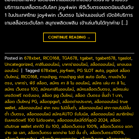
บริการเกมสล็อตระดับโลก joy4win พีจีเว็บตรงยอดนิยมอันดับ
1 ในประเทศไทย joy4win เว็บตรง ไม่ผ่านเอเย่นต์ เปิดให้บริการ
เกมสล็อตระดับโลก สนุกเพลิดเพลิน เข้าเล่นกันได้ทุกค่าย […]
CONTINUE READING
→
Posted in
678xbet
,
RICO168
,
TGA678
,
tgabet
,
tgabet678
,
tgaslot
,
Uncategorized
,
คาสิโนออนไลน์
,
บาคาร่าออนไลน์
,
สล็อตออนไลน์
,
แทงบอล
ออนไลน์
|
Tagged
678xbet
,
joy4win
,
PG SLOT auto
,
pgslot สล็อต
เว็บใหญ่
,
RICO168
,
ทางเข้าpg
,
ทางเข้าpg slot auto มือถือ
,
ทางเข้าเว็บ
ตรง
,
บาคาร่า
,
พีจี สล็อต
,
สมัคร คา สิ โน ออนไลน์
,
สมัคร เล่น คา สิ โน
,
สมัคร เว็บตรง 100
,
สมัครคาสิโนออนไลน์
,
สมัครสล็อตเว็บตรง
,
สมัครเล่น
เครดิตฟรี กดรับเอง
,
สล็อต pg เว็บใหม่
,
สล็อต เว็บตรง ขั้นต่ำ 1 บาท
,
สล็อต เว็บใหญ่ PG
,
สล็อตpgแท้
,
สล็อตต่างประเทศ
,
สล็อตออนไลน์ true
wallet
,
สล็อตออนไลน์ ฝาก ถอน ไม่มีขั้นต่ำ
,
สล็อตออนไลน์ ฝาก-ถอนไม่มีขั้น
ต่ํา เว็บตรง
,
สล็อตออนไลน์ สมัครAUTO รับโบนัส
,
สล็อตออนไลน์ สมาชิกใหม่
รับเครดิตฟรี 100 ไม่ต้องฝาก
,
สล็อตออนไลน์ที่ดีที่สุดปี 2024
,
สล็อต
เติมtrue wallet ฝาก10 รับ 100
,
สล็อตเว็บตรง 100%
,
สล็อตเว็บตรง แตก
ง่าย วอ เลท
,
สล็อตเว็บตรง แตกง่าย ไม่มี ขั้น ต่ํา
,
สล็อตเว็บตรง100%
,
สล็อตเว็บตรงยุโรป
,
สล็อตเว็บตรงแตกง่าย
,
สล็อตเว็บนอก
,
สล็อตแตกง่าย
,