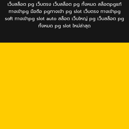
เว็บสล็อต pg เว็บตรง เว็บสล็อต pg ทั้งหมด สล็อตpgแท้
ทางเข้าpg มือถือ pgทางเข้า pg slot เว็บตรง ทางเข้าpg
soft ทางเข้าpg slot auto สล็อต เว็บใหญ่ pg เว็บสล็อต pg
ทั้งหมด pg slot ใหม่ล่าสุด
https://tga689z.com
https://tga689z.co
https://tga689z.xyz
https://rico689.com
https://g2g-cash.org
https://g2g-
cash.co
https://pg15k.bet
https://pg15k.me
https://pg15k.xyz
https://pg15k.co
https://pg15k.net
https://pgbet15k.com
https://pg15k.bet
https://pg15k.me
https://pg15k.xyz
https://pg15k.co
https://tga1168.com/
https://tgabet.xyz/
http://tga789.com/
https://tga1168.net/
https://tga1168.top/
https://tga1168.life/
https://678xbet.net/
https://678xbet.co
https://ans-
allstars.com/
https://rico168.net/
https://rico168.com/
https://one5bet.net/
https://one5bet.co/
https://tga199.com/
https://reborn789.net/
https://true-