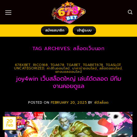
Skip
to
content
สมัครสมาชิก
เข้าสู่ระบบ
TAG ARCHIVES:
สล็อตเว็บนอก
678XBET
,
RICO168
,
TGA678
,
TGABET
,
TGABET678
,
TGASLOT
,
UNCATEGORIZED
,
คาสิโนออนไลน์
,
บาคาร่าออนไลน์
,
สล็อตออนไลน์
,
แทงบอลออนไลน์
joy4win เว็บสล็อตใหญ่ เล่นได้ตลอด มีทีม
งานคอยดูแล
POSTED ON
FEBRUARY 20, 2025
BY
พีจีสล็อต
20
Feb