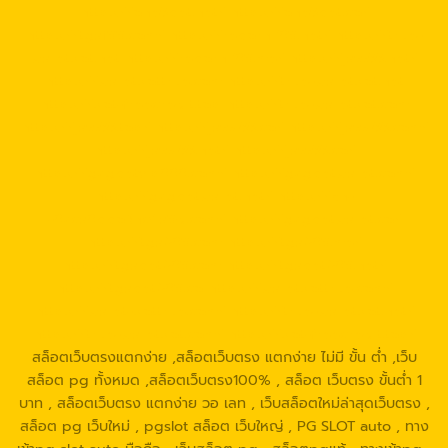
https://one5bet.net/
https://one5bet.co/
https://tga199.com/
https://reborn789.net/
https://true-
walletslot.net
https://reborn789.me/
https://jazz55.net/
https://walletslottrue.com
https://true-walletslot.net
https://slot-freecredit.top
https://true-walletslot.com
https://jazz55.top/
https://jazz-55.co/
https://jazz-55.com/
https://jazz-55.net/
https://jazz55.co/
https://g2gbetvip888.com/
https://g2gbetwallet.com/
https://g2gbetwallet.net/
https://xn-
-82ca8bbo3nc4a9d.com/
https://g2gbetwallet.co/
https://tga689.com
https://tga689.me/
https://tgabet689.com
https://tgabet689.net/
https://tgabet689.co
https://walletslottrue.com/
https://wallet-slottrue.com/
https://true-walletslot.net/
https://true-walletslot.com/
https://slot-freecredit.top/
สล็อตเว็บตรงแตกง่าย ,สล็อตเว็บตรง แตกง่าย ไม่มี ขั้น ต่ํา ,เว็บ
สล็อต pg ทั้งหมด ,สล็อตเว็บตรง100% , สล็อต เว็บตรง ขั้นต่ำ 1
บาท , สล็อตเว็บตรง แตกง่าย วอ เลท , เว็บสล็อตใหม่ล่าสุดเว็บตรง ,
สล็อต pg เว็บใหม่ , pgslot สล็อต เว็บใหญ่ , PG SLOT auto , ทาง