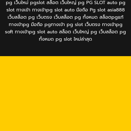
pg เว็บใหม่ pgslot สล็อต เว็บใหญ่ pg PG SLOT auto pg
slot ทางเข้า ทางเข้าpg slot auto มือถือ Pg slot asia888
เว็บสล็อต pg เว็บตรง เว็บสล็อต pg ทั้งหมด สล็อตpgแท้
ทางเข้าpg มือถือ pgทางเข้า pg slot เว็บตรง ทางเข้าpg
soft ทางเข้าpg slot auto สล็อต เว็บใหญ่ pg เว็บสล็อต pg
ทั้งหมด pg slot ใหม่ล่าสุด
https://tga689z.com
https://tga689z.co
https://tga689z.xyz
https://rico689.com
https://g2g-cash.org
https://g2g-
cash.co
https://pg15k.bet
https://pg15k.me
https://pg15k.xyz
https://pg15k.co
https://pg15k.net
https://pgbet15k.com
https://pg15k.bet
https://pg15k.me
https://pg15k.xyz
https://pg15k.co
https://tga1168.com/
https://tgabet.xyz/
http://tga789.com/
https://tga1168.net/
https://tga1168.top/
https://tga1168.life/
https://678xbet.net/
https://678xbet.co
https://ans-
allstars.com/
https://rico168.net/
https://rico168.com/