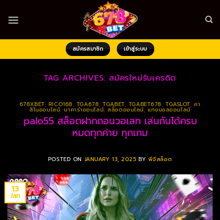
Skip
to
content
สมัครสมาชิก
เข้าสู่ระบบ
TAG ARCHIVES:
สมัครใหม่รับเครดิต
678XBET
,
RICO168
,
TGA678
,
TGABET
,
TGABET678
,
TGASLOT
,
คา
สิโนออนไลน์
,
บาคาร่าออนไลน์
,
สล็อตออนไลน์
,
แทงบอลออนไลน์
palo55 สล็อตฝากถอนวอเลท เล่นกันได้ครบ
หมดทุกค่าย ทุกเกม
POSTED ON
JANUARY 13, 2025
BY
พีจีสล็อต
13
Jan