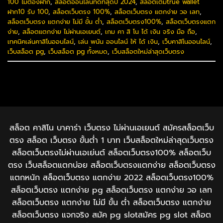
100 ไม่ต้องฝาก
,
สล็อตออนไลน์ที่ดีที่สุดปี 2024
,
สล็อตเติมtrue wallet
ฝาก10 รับ 100
,
สล็อตเว็บตรง 100%
,
สล็อตเว็บตรง แตกง่าย วอ เลท
,
สล็อตเว็บตรง แตกง่าย ไม่มี ขั้น ต่ํา
,
สล็อตเว็บตรง100%
,
สล็อตเว็บตรงแตก
ง่าย
,
สล็อตแตกง่าย ไม่ผ่านเอเยนต์
,
เกม คา สิ โน ได้ เงิน จริง มือ ถือ
,
เทคนิคเล่นคาสิโนออนไลน์
,
เล่น พนัน ออนไลน์ ให้ ได้ เงิน
,
เว็บคาสิโนออนไลน์
,
เว็บสล็อต pg
,
เว็บสล็อต pg ทั้งหมด
,
เว็บสล็อตใหม่ล่าสุดเว็บตรง
สล็อต คาสิโน บาคาร่า เว็บตรง ไม่ผ่านเอเยนต์ สมัครสล็อตเว็บ
ตรง สล็อต เว็บตรง ขั้นต่ำ 1 บาท เว็บสล็อตใหม่ล่าสุดเว็บตรง
สล็อตเว็บตรงไม่ผ่านเอเย่นต์ สล็อตเว็บตรง100% สล็อตเว็บ
ตรง เว็บสล็อตแตกบ่อย สล็อตเว็บตรงแตกง่าย สล็อตเว็บตรง
แตกหนัก สล็อตเว็บตรง แตกง่าย 2022 สล็อตเว็บตรง100%
สล็อตเว็บตรง แตกง่าย pg สล็อตเว็บตรง แตกง่าย วอ เลท
สล็อตเว็บตรง แตกง่าย ไม่มี ขั้น ต่ํา สล็อตเว็บตรง แตกง่าย
สล็อตเว็บตรง แจกจริง สมัค pg slotสมัคร​ pg​ slot สล็อต