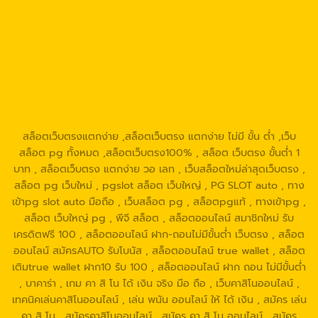
https://g2gbetvip888.com/
https://g2gbetwallet.com/
https://g2gbetwallet.net/
https://xn-
-82ca8bbo3nc4a9d.com/
https://g2gbetwallet.co/
https://tga689.com
https://tga689.me/
https://tgabet689.com
https://tgabet689.net/
https://tgabet689.co
https://walletslottrue.com/
https://wallet-slottrue.com/
https://true-walletslot.net/
https://true-walletslot.com/
https://slot-freecredit.top/
สล็อตเว็บตรงแตกง่าย ,สล็อตเว็บตรง แตกง่าย ไม่มี ขั้น ต่ํา ,เว็บ
สล็อต pg ทั้งหมด ,สล็อตเว็บตรง100% , สล็อต เว็บตรง ขั้นต่ำ 1
บาท , สล็อตเว็บตรง แตกง่าย วอ เลท , เว็บสล็อตใหม่ล่าสุดเว็บตรง ,
สล็อต pg เว็บใหม่ , pgslot สล็อต เว็บใหญ่ , PG SLOT auto , ทาง
เข้าpg slot auto มือถือ , เว็บสล็อต pg , สล็อตpgแท้ , ทางเข้าpg ,
สล็อต เว็บใหญ่ pg , พีจี สล็อต , สล็อตออนไลน์ สมาชิกใหม่ รับ
เครดิตฟรี 100 , สล็อตออนไลน์ ฝาก-ถอนไม่มีขั้นต่ํา เว็บตรง , สล็อต
ออนไลน์ สมัครAUTO รับโบนัส , สล็อตออนไลน์ true wallet , สล็อต
เติมtrue wallet ฝาก10 รับ 100 , สล็อตออนไลน์ ฝาก ถอน ไม่มีขั้นต่ำ
, บาคาร่า , เกม คา สิ โน ได้ เงิน จริง มือ ถือ , เว็บคาสิโนออนไลน์ ,
เทคนิคเล่นคาสิโนออนไลน์ , เล่น พนัน ออนไลน์ ให้ ได้ เงิน , สมัคร เล่น
คา สิ โน , สมัครคาสิโนออนไลน์ , สมัคร คา สิ โน ออนไลน์ , สมัคร