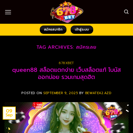
Skip
to
content
สมัครสมาชิก
เข้าสู่ระบบ
TAG ARCHIVES:
สมัครเลย
678XBET
queen88 สล็อตแตกง่าย เว็บสล็อตแท้ โบนัส
ออกบ่อย รวมเกมสุดฮิต
POSTED ON
SEPTEMBER 9, 2025
BY
BEWATE42.AZD
09
Sep