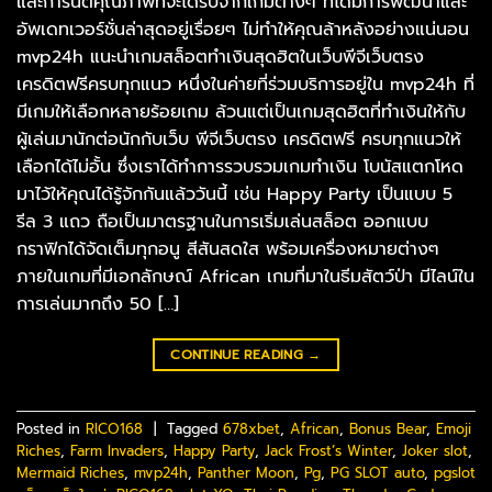
และการันตีคุณภาพที่จะได้รับจากเกมต่างๆ ที่ได้มีการพัฒนาและ
อัพเดทเวอร์ชั่นล่าสุดอยู่เรื่อยๆ ไม่ทำให้คุณล้าหลังอย่างแน่นอน
mvp24h แนะนำเกมสล็อตทำเงินสุดฮิตในเว็บพีจีเว็บตรง
เครดิตฟรีครบทุกแนว หนึ่งในค่ายที่ร่วมบริการอยู่ใน mvp24h ที่
มีเกมให้เลือกหลายร้อยเกม ล้วนแต่เป็นเกมสุดฮิตที่ทำเงินให้กับ
ผู้เล่นมานักต่อนักกับเว็บ พีจีเว็บตรง เครดิตฟรี ครบทุกแนวให้
เลือกได้ไม่อั้น ซึ่งเราได้ทำการรวบรวมเกมทำเงิน โบนัสแตกโหด
มาไว้ให้คุณได้รู้จักกันแล้ววันนี้ เช่น Happy Party เป็นแบบ 5
รีล 3 แถว ถือเป็นมาตรฐานในการเริ่มเล่นสล็อต ออกแบบ
กราฟิกได้จัดเต็มทุกอนู สีสันสดใส พร้อมเครื่องหมายต่างๆ
ภายในเกมที่มีเอกลักษณ์ African เกมที่มาในธีมสัตว์ป่า มีไลน์ใน
การเล่นมากถึง 50 […]
CONTINUE READING
→
Posted in
RICO168
|
Tagged
678xbet
,
African
,
Bonus Bear
,
Emoji
Riches
,
Farm Invaders
,
Happy Party
,
Jack Frost’s Winter
,
Joker slot
,
Mermaid Riches
,
mvp24h
,
Panther Moon
,
Pg
,
PG SLOT auto
,
pgslot