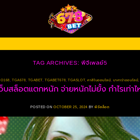
TAG ARCHIVES:
พีจีเพลย์5
CO168
,
TGA678
,
TGABET
,
TGABET678
,
TGASLOT
,
คาสิโนออนไลน์
,
บาคาร่าออนไลน์
ว็บสล็อตแตกหนัก จ่ายหนักไม่ยั้ง กำไรเท่าไห
POSTED ON
OCTOBER 25, 2024
BY
พีจีสล็อต