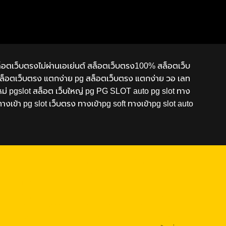
สล็อตเว็บตรงไม่ผ่านเอเย่นต์ สล็อตเว็บตรง100% สล็อตเว็บ
็อตเว็บตรง แตกง่าย pg สล็อตเว็บตรง แตกง่าย วอ เลท
บใหม่ pgslot สล็อต เว็บใหญ่ pg PG SLOT auto pg slot ทาง
างเข้า pg slot เว็บตรง ทางเข้าpg soft ทางเข้าpg slot auto
15k.bet
https://pg15k.me
https://pg15k.xyz
https://pg15k.co
/
https://tgabet.xyz/
http://tga789.com/
https://tga1168.net/
s://rico168.com/
https://one5bet.net/
https://one5bet.co/
rue.com
https://true-walletslot.net
https://slot-freecredit.top
ttps://g2gbetvip888.com/
https://g2gbetwallet.com/
//tgabet689.com
https://tgabet689.net/
https://tgabet689.co