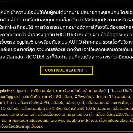
กหนัก นำความเชื่อมั่นให้กับผู้คนได้มากมาย มีสมาชิกทะลุแสนคน โด
่ค่อนข้างจำกัด มาเริ่มต้นลงทุนเกมสล็อตดีกว่า ใช้เงินทุนประมาณหลักร้
กำไรเท่าไหร่ก็ถอนได้ การทำธุรกรรมทุกอย่างจัดการได้เองไม่ต้องรอใคร
วกมากกว่า จ่ายจริงทุกวัน RICO168 เล่นง่ายผ่านมือถือทุกระบบ อยู
ตเว็บตรง pgplay5 มาพร้อมกับระบบ AUTO ฝาก-ถอน รวดเร็วทันใจ 
ไทยเล่นเยอะมากที่สุด รวมเกมสล็อตแตกง่าย เอาไว้หลากหลายด้วยกั
าต้องเลือกเล่น RICO168 เราก็คือคำตอบที่คุณต้องการ เพราะว่ามีเกมส
CONTINUE READING
→
gabet678
,
tgaslot
,
คาสิโนออนไลน์
,
บาคาร่าออนไลน์
,
สล็อตออนไลน์
|
Tagged
5สล็
างเข้าpg slot auto มือถือ
,
บาคาร่า
,
พีจี สล็อต
,
พีจีเพลย์5
,
สมัคร คา สิ โน ออนไลน์
,
นต่ำ 1 บาท
,
สล็อต เว็บใหญ่ PG
,
สล็อต5
,
สล็อตpgแท้
,
สล็อตออนไลน์ true wallet
,
ส
TO รับโบนัส
,
สล็อตออนไลน์ สมาชิกใหม่ รับเครดิตฟรี 100 ไม่ต้องฝาก
,
สล็อตออนไลน์
็บตรง แตกง่าย วอ เลท
,
สล็อตเว็บตรง แตกง่าย ไม่มี ขั้น ต่ํา
,
สล็อตเว็บตรง100%
,
ส
อ ถือ
,
เทคนิคเล่นคาสิโนออนไลน์
,
เล่น พนัน ออนไลน์ ให้ ได้ เงิน
,
เว็บคาสิโนออนไลน์
,
เ
,
เว็บสล็อตใหม่ล่าสุดเว็บตรง