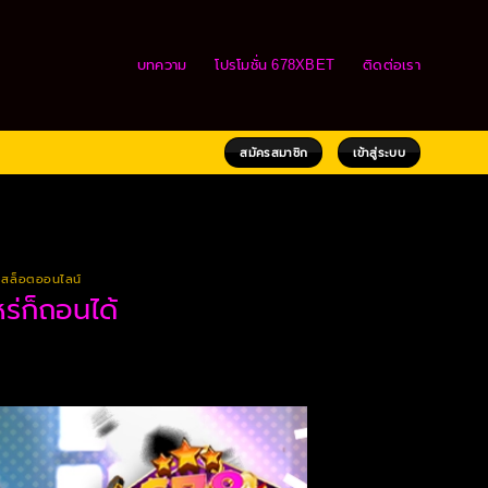
บทความ
โปรโมชั่น 678XBET
ติดต่อเรา
สมัครสมาชิก
เข้าสู่ระบบ
,
สล็อตออนไลน์
ร่ก็ถอนได้