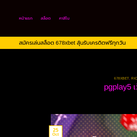
Skip
to
หน้าแรก
สล็อต
คาสิโน
content
สมัครเล่นสล็อต 678xbet ลุ้นรับเครดิตฟรีทุกวัน
678XBET
,
RI
pgplay5 เ
25
Oct