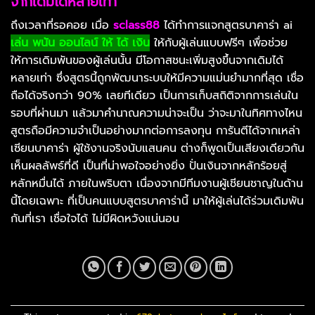
จากเดิมได้หลายเท่า
ถึงเวลาที่รอคอย เมื่อ
sclass88
ได้ทำการแจกสูตรบาคาร่า ai
เล่น พนัน ออนไลน์ ให้ ได้ เงิน
ให้กับผู้เล่นแบบฟรีๆ เพื่อช่วย
ให้การเดิมพันของผู้เล่นนั้น มีโอกาสชนะเพิ่มสูงขึ้นจากเดิมได้
หลายเท่า ซึ่งสูตรนี้ถูกพัฒนาระบบให้มีความแม่นยำมากที่สุด เชื่อ
ถือได้จริงกว่า 90% เลยทีเดียว เป็นการเก็บสถิติจากการเล่นใน
รอบที่ผ่านมา แล้วมาคำนาณความน่าจะเป็น ว่าจะมาในทิศทางไหน
สูตรถือมีความจำเป็นอย่างมากต่อการลงทุน การันตีได้จากเหล่า
เซียนบาคาร่า ผู้ใช้งานจริงนับแสนคน ต่างก็พูดเป็นเสียงเดียวกัน
เห็นผลลัพธ์ที่ดี เป็นที่น่าพอใจอย่างยิ่ง ปั่นเงินจากหลักร้อยสู่
หลักหมื่นได้ ภายในพริบตา เนื่องจากมีทีมงานผู้เชียนชาญในด้าน
นี้โดยเฉพาะ ที่เป็นคนแบบสูตรบาคาร่านี้ มาให้ผู้เล่นได้ร่วมเดิมพัน
กันที่เรา เชื่อใจได้ ไม่มีผิดหวังแน่นอน