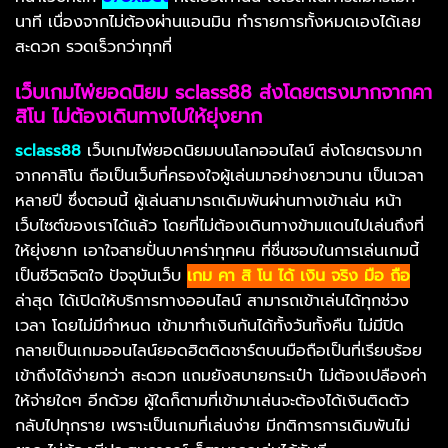
นาที เนื่องจากไม่ต้องผ่านแอนมิน ทำรายการทั้งหมดเองได้เลย
สะดวก รวดเร็วกว่าทุกที่
เว็บเกมไพ่ยอดนิยม sclass88 ส่งโดยตรงมากจากคา
สิโน ไม่ต้องเดินทางไปให้ยุ่งยาก
sclass88
เว็บเกมไพ่ยอดนิยมบนโลกออนไลน์ ส่งโดยตรงมาก
จากคาสิโน ถือเป็นเว็บที่ครองใจผู้เล่นมาอย่างยาวนาน เป็นเวลา
หลายปี ซึ่งตอนนี้ ผู้เล่นสามารถเดิมพันผ่านทางเข้าเล่น หน้า
เว็บไซต์ของเราได้แล้ว โดยที่ไม่ต้องเดินทางข้ามแดนไปเล่นถึงที่
ให้ยุ่งยาก เอาใจสายปั่นบาคาร่าทุกคน ที่ชื่นชอบในการเล่นเกมนี้
เป็นชีวิตจิตใจ ปัจจุบันเว็บ
เกม คา สิ โน ได้ เงิน จริง มือ ถือ
ล่าสุด ได้เปิดให้บริการทางออนไลน์ สามารถเข้าเล่นได้ทุกช่วง
เวลา โดยไม่มีกำหนด เข้ามาทำเงินกันได้ทั้งวันทั้งคืน ไม่มีปิด
กลายเป็นเกมออนไลน์ยอดฮิตติดชาร์ตบนมือถือเป็นที่เรียบร้อย
เข้าถึงได้ง่ายกว่า สะดวก แถมยังสบายกระเป๋า ไม่ต้องเปลืองค่า
ให้จ่ายใดๆ อีกด้วย ผู้ใดก็ตามที่เข้ามาเล่นจะต้องได้เงินติดตัว
กลับไปทุกราย เพราะเป็นเกมที่เล่นง่าย มีกติการการเดิมพันไม่