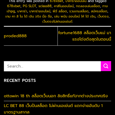
This entry was posted in
678xbet
,
บาคาร่าออนไลน์
and tagged
678xbet
,
PG SLOT
,
sclass88
,
คาสิโนออนไลน์
,
ทดลองเล่นสล็อต
,
ทาง
เข้าpg
,
บาคาร่า
,
บาคาร่าออนไลน์
,
พีจี สล็อต
,
รวมเกมสล็อต
,
สมัครสล็อต
,
เกม คา สิ โน ได้ เงิน จริง มือ ถือ
,
เล่น พนัน ออนไลน์ ให้ ได้ เงิน
,
เว็บตรง
,
เว็บตรงไม่ผ่านเอเย่นต์
.
fortune1688 สล็อตเว็บแม่ มา
proded888
แรงโด่งดังสุดในตอนนี้
RECENT POSTS
ottowin 18 th สล็อตเว็บนอก ลิขสิทธิ์แท้จากต่างประเทศจริง
LC BET 88 เว็บปั่นสล็อต ไม่ผ่านเอเย่นต์ แตกง่ายอันดับ 1
มาตรฐานสากล