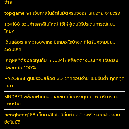
ง่าย
topgame191 เว็บคาสิโนอัตโนมัติครบวงจร เล่นง่าย จ่ายจริง
spx168 รวมค่ายคาสิโนใหญ่ ไว้ให้ผู้เล่นได้ประสบการณ์แบบ
ไหน?
เว็บสล็อต amb168wins มีเกมอะไรบ้าง? ที่ได้รับความนิยม
ระดับโลก
เหตุผลที่ต้องลงทุนกับ mvp24h สล็อตต่างประเทศ เว็บตรง
ปลอดภัย 100%
HYZO888 ศูนย์รวมสล็อต 3D ฝากถอนง่าย ไม่มีขั้นต่ำ ทุกที่ทุก
เวลา
MNDBET สล็อตฝากถอนวอเลท เว็บตรงคุณภาพ บริการเกม
แตกง่าย
hengheng168 เว็บคาสิโนไม่มีขั้นต่ำ สมัครฟรี ระบบฝากถอน
อัตโนมัติ