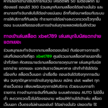
หากเลือกเข้ามาใช้บริการกับเว็บ เครดิตฟรี 50 ไม่ต้องฝาก ไม่
ต้องแชร์ ถอนได้ 300 ร่วมสนุกกับเกมสล็อตได้อย่างมั่นใจ และ
สามารถทำเงินกลับไปได้อย่างแน่นอน อีกทั้งยังมาพร้อมกับระบบ
การให้บริการที่ทันสมัย ทำรายการได้อย่างสะดวกรวดเร็วทุกขั้น
ตอน ระบบเสถียรรองรับการเข้าเล่นทุกแพลตฟอร์มอีกด้วย
ทางเข้าเล่นสล็อต xbet789 เล่นสนุกโบนัสแตกง่าย
แตกเยอะ
ร่วมสนุกและทำเงินจากเกมสล็อตออนไลน์ กับช่องทางการเข้า
เล่นที่ปลอดภัยที่สุด
xbet789
ศูนย์รวมเกมสล็อตค่ายนอกชั้น
นำทั่วโลก คัดสรรมาแต่เกมสล็อตเกรดคุณภาพ เล่นสนุกโบนัส
แตกง่าย แตกเยอะ แจกเงินรางวัลมหาศาล เข้าทำกำไรได้ต่อ
เนื่องกับ สล็อตเว็บนอก น่าเชื่อถือ ถอนเงินได้จริงทุกการเดิม
พัน จบทุกปัญหาการโกงในทุกรูปแบบ สมัคร slot wallet ทุก
ค่ายเว็บตรง เพียบพร้อมทุกการให้บริการ ด้วยระบบการทำ
รายการ ทางด้านการเงินที่ทันสมัย ระบบฝากถอน AUTO ไม่มีขั้น
ต่ำ สะดวกรวดเร็วไม่ต้องรอนาน พร้อมให้ท่านได้เข้าเล่น สล็อต
เว็บนอก เว็บตรงไม่ผ่านเอเย่นต์ ได้อย่างมั่นใจ ปลอดภัย ไร้