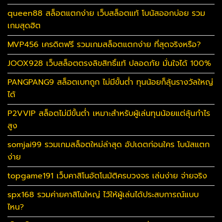
queen88 สล็อตแตกง่าย เว็บสล็อตแท้ โบนัสออกบ่อย รวม
เกมสุดฮิต
MVP456 เครดิตฟรี รวมเกมสล็อตแตกง่าย ที่สุดจริงหรือ?
JOOX928 เว็บสล็อตตรงลิขสิทธิ์แท้ ปลอดภัย มั่นใจได้ 100%
PANGPANG9 สล็อตเบทถูก ไม่มีขั้นต่ำ ทุนน้อยก็ลุ้นรางวัลใหญ่
ได้
P2VVIP สล็อตไม่มีขั้นต่ำ เหมาะสำหรับผู้เล่นทุนน้อยแต่ลุ้นกำไร
สูง
somjai99 รวมเกมสล็อตใหม่ล่าสุด อัปเดตก่อนใคร โบนัสแตก
ง่าย
topgame191 เว็บคาสิโนอัตโนมัติครบวงจร เล่นง่าย จ่ายจริง
spx168 รวมค่ายคาสิโนใหญ่ ไว้ให้ผู้เล่นได้ประสบการณ์แบบ
ไหน?