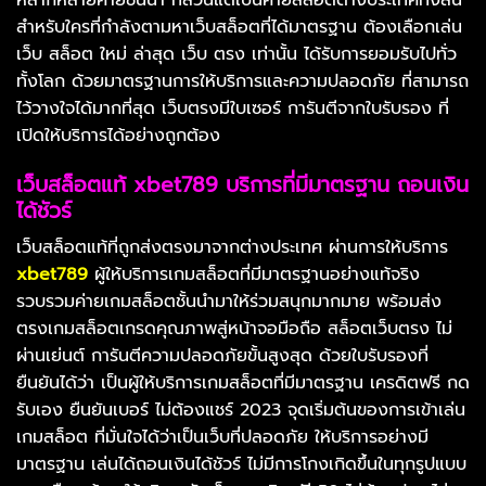
สำหรับใครที่กำลังตามหาเว็บสล็อตที่ได้มาตรฐาน ต้องเลือกเล่น
เว็บ สล็อต ใหม่ ล่าสุด เว็บ ตรง เท่านั้น ได้รับการยอมรับไปทั่ว
ทั้งโลก ด้วยมาตรฐานการให้บริการและความปลอดภัย ที่สามารถ
ไว้วางใจได้มากที่สุด เว็บตรงมีใบเซอร์ การันตีจากใบรับรอง ที่
เปิดให้บริการได้อย่างถูกต้อง
เว็บสล็อตแท้ xbet789 บริการที่มีมาตรฐาน ถอนเงิน
ได้ชัวร์
เว็บสล็อตแท้ที่ถูกส่งตรงมาจากต่างประเทศ ผ่านการให้บริการ
xbet789
ผู้ให้บริการเกมสล็อตที่มีมาตรฐานอย่างแท้จริง
รวบรวมค่ายเกมสล็อตชั้นนำมาให้ร่วมสนุกมากมาย พร้อมส่ง
ตรงเกมสล็อตเกรดคุณภาพสู่หน้าจอมือถือ สล็อตเว็บตรง ไม่
ผ่านเย่นต์ การันตีความปลอดภัยขั้นสูงสุด ด้วยใบรับรองที่
ยืนยันได้ว่า เป็นผู้ให้บริการเกมสล็อตที่มีมาตรฐาน เครดิตฟรี กด
รับเอง ยืนยันเบอร์ ไม่ต้องแชร์ 2023 จุดเริ่มต้นของการเข้าเล่น
เกมสล็อต ที่มั่นใจได้ว่าเป็นเว็บที่ปลอดภัย ให้บริการอย่างมี
มาตรฐาน เล่นได้ถอนเงินได้ชัวร์ ไม่มีการโกงเกิดขึ้นในทุกรูปแบบ