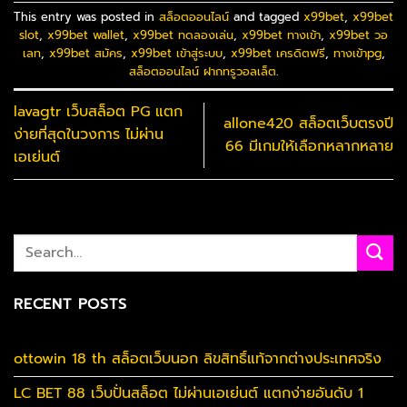
This entry was posted in
สล็อตออนไลน์
and tagged
x99bet
,
x99bet
slot
,
x99bet wallet
,
x99bet ทดลองเล่น
,
x99bet ทางเข้า
,
x99bet วอ
เลท
,
x99bet สมัคร
,
x99bet เข้าสู่ระบบ
,
x99bet เครดิตฟรี
,
ทางเข้าpg
,
สล็อตออนไลน์ ฝากทรูวอลเล็ต
.
lavagtr เว็บสล็อต PG แตก
allone420 สล็อตเว็บตรงปี
ง่ายที่สุดในวงการ ไม่ผ่าน
66 มีเกมให้เลือกหลากหลาย
เอเย่นต์
RECENT POSTS
ottowin 18 th สล็อตเว็บนอก ลิขสิทธิ์แท้จากต่างประเทศจริง
LC BET 88 เว็บปั่นสล็อต ไม่ผ่านเอเย่นต์ แตกง่ายอันดับ 1