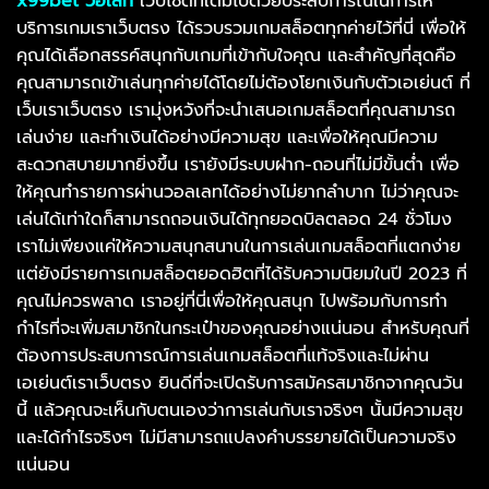
x99bet
วอเลท
เว็บไซต์ที่เต็มไปด้วยประสบการณ์ในการให้
บริการเกมเราเว็บตรง ได้รวบรวมเกมสล็อตทุกค่ายไว้ที่นี่ เพื่อให้
คุณได้เลือกสรรค์สนุกกับเกมที่เข้ากับใจคุณ และสำคัญที่สุดคือ
คุณสามารถเข้าเล่นทุกค่ายได้โดยไม่ต้องโยกเงินกับตัวเอเย่นต์ ที่
เว็บเราเว็บตรง เรามุ่งหวังที่จะนำเสนอเกมสล็อตที่คุณสามารถ
เล่นง่าย และทำเงินได้อย่างมีความสุข และเพื่อให้คุณมีความ
สะดวกสบายมากยิ่งขึ้น เรายังมีระบบฝาก-ถอนที่ไม่มีขั้นต่ำ เพื่อ
ให้คุณทำรายการผ่านวอลเลทได้อย่างไม่ยากลำบาก ไม่ว่าคุณจะ
เล่นได้เท่าใดก็สามารถถอนเงินได้ทุกยอดบิลตลอด 24 ชั่วโมง
เราไม่เพียงแค่ให้ความสนุกสนานในการเล่นเกมสล็อตที่แตกง่าย
แต่ยังมีรายการเกมสล็อตยอดฮิตที่ได้รับความนิยมในปี 2023 ที่
คุณไม่ควรพลาด เราอยู่ที่นี่เพื่อให้คุณสนุก ไปพร้อมกับการทำ
กำไรที่จะเพิ่มสมาชิกในกระเป๋าของคุณอย่างแน่นอน สำหรับคุณที่
ต้องการประสบการณ์การเล่นเกมสล็อตที่แท้จริงและไม่ผ่าน
เอเย่นต์เราเว็บตรง ยินดีที่จะเปิดรับการสมัครสมาชิกจากคุณวัน
นี้ แล้วคุณจะเห็นกับตนเองว่าการเล่นกับเราจริงๆ นั้นมีความสุข
และได้กำไรจริงๆ ไม่มีสามารถแปลงคำบรรยายได้เป็นความจริง
แน่นอน