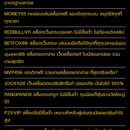
มาตรฐานสากล
MONEY55 ทดลองเล่นสล็อตฟรี รองรับทุกระบบ สนุกได้ทุกที่
ทุกเวลา
REDBULL911 สล็อตเว็บตรงวอเลท ไม่มีขั้นต่ำ ไม่ต้องแจ้งสลิป
BETFOX88 สล็อตเว็บตรง เล่นบนมือถือได้ทุกที่ทุกเวลาแน่นอน
queen88 สล็อตแตกง่าย เว็บสล็อตแท้ โบนัสออกบ่อย รวม
เกมสุดฮิต
MVP456 เครดิตฟรี รวมเกมสล็อตแตกง่าย ที่สุดจริงหรือ?
JOOX928 เว็บสล็อตตรงลิขสิทธิ์แท้ ปลอดภัย มั่นใจได้ 100%
PANGPANG9 สล็อตเบทถูก ไม่มีขั้นต่ำ ทุนน้อยก็ลุ้นรางวัลใหญ่
ได้
P2VVIP สล็อตไม่มีขั้นต่ำ เหมาะสำหรับผู้เล่นทุนน้อยแต่ลุ้นกำไร
สูง