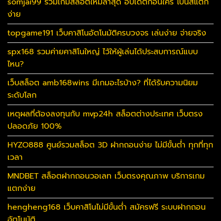
somjai99 รวมเกมสล็อตใหม่ล่าสุด อัปเดตก่อนใคร โบนัสแตก
ง่าย
topgame191 เว็บคาสิโนอัตโนมัติครบวงจร เล่นง่าย จ่ายจริง
spx168 รวมค่ายคาสิโนใหญ่ ไว้ให้ผู้เล่นได้ประสบการณ์แบบ
ไหน?
เว็บสล็อต amb168wins มีเกมอะไรบ้าง? ที่ได้รับความนิยม
ระดับโลก
เหตุผลที่ต้องลงทุนกับ mvp24h สล็อตต่างประเทศ เว็บตรง
ปลอดภัย 100%
HYZO888 ศูนย์รวมสล็อต 3D ฝากถอนง่าย ไม่มีขั้นต่ำ ทุกที่ทุก
เวลา
MNDBET สล็อตฝากถอนวอเลท เว็บตรงคุณภาพ บริการเกม
แตกง่าย
hengheng168 เว็บคาสิโนไม่มีขั้นต่ำ สมัครฟรี ระบบฝากถอน
อัตโนมัติ