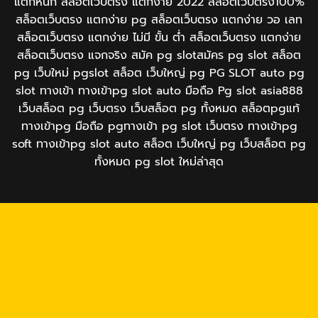
แตกหนัก สล็อตเว็บตรง แตกง่าย 2022 สล็อตเว็บตรง100%
สล็อตเว็บตรง แตกง่าย pg สล็อตเว็บตรง แตกง่าย วอ เลท
สล็อตเว็บตรง แตกง่าย ไม่มี ขั้น ต่ํา สล็อตเว็บตรง แตกง่าย
สล็อตเว็บตรง แจกจริง สมัค pg slotสมัคร​ pg​ slot สล็อต
pg เว็บใหม่ pgslot สล็อต เว็บใหญ่ pg PG SLOT auto pg
slot ทางเข้า ทางเข้าpg slot auto มือถือ Pg slot asia888
เว็บสล็อต pg เว็บตรง เว็บสล็อต pg ทั้งหมด สล็อตpgแท้
ทางเข้าpg มือถือ pgทางเข้า pg slot เว็บตรง ทางเข้าpg
soft ทางเข้าpg slot auto สล็อต เว็บใหญ่ pg เว็บสล็อต pg
ทั้งหมด pg slot ใหม่ล่าสุด
https://tga689z.com
https://tga689z.co
https://tga689z.xyz
https://rico689.com
https://g2g-cash.org
https://g2g-
cash.co
https://pg15k.bet
https://pg15k.me
https://pg15k.xyz
https://pg15k.co
https://pg15k.net
https://pgbet15k.com
https://pg15k.bet
https://pg15k.me
https://pg15k.xyz
https://pg15k.co
https://tga1168.com/