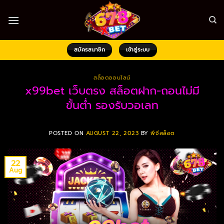
Skip
to
content
สมัครสมาชิก
เข้าสู่ระบบ
สล็อตออนไลน์
x99bet เว็บตรง สล็อตฝาก-ถอนไม่มี
ขั้นต่ำ รองรับวอเลท
POSTED ON
AUGUST 22, 2023
BY
พีจีสล็อต
22
Aug