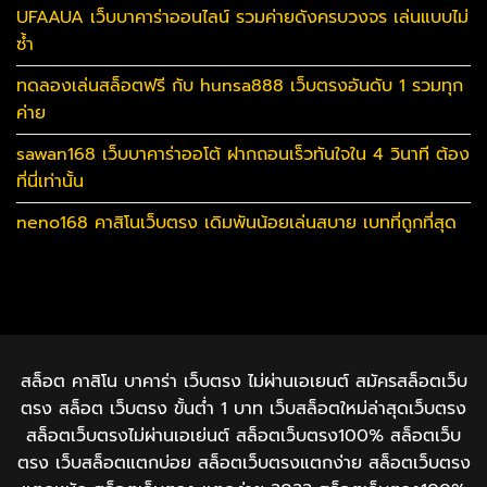
UFAAUA เว็บบาคาร่าออนไลน์ รวมค่ายดังครบวงจร เล่นแบบไม่
ซ้ำ
ทดลองเล่นสล็อตฟรี กับ hunsa888 เว็บตรงอันดับ 1 รวมทุก
ค่าย
sawan168 เว็บบาคาร่าออโต้ ฝากถอนเร็วทันใจใน 4 วินาที ต้อง
ที่นี่เท่านั้น
neno168 คาสิโนเว็บตรง เดิมพันน้อยเล่นสบาย เบทที่ถูกที่สุด
สล็อต คาสิโน บาคาร่า เว็บตรง ไม่ผ่านเอเยนต์ สมัครสล็อตเว็บ
ตรง สล็อต เว็บตรง ขั้นต่ำ 1 บาท เว็บสล็อตใหม่ล่าสุดเว็บตรง
สล็อตเว็บตรงไม่ผ่านเอเย่นต์ สล็อตเว็บตรง100% สล็อตเว็บ
ตรง เว็บสล็อตแตกบ่อย สล็อตเว็บตรงแตกง่าย สล็อตเว็บตรง