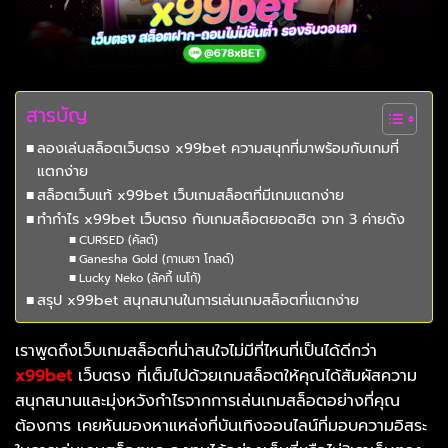
สารบัญ
ลองเล่นสล็อตเว็บตรง x99bet ความสนุกที่มาพร้อมกับเกมที่
แตกง่าย
สล็อตเว็บแท้ x99bet เว็บเกมสล็อตที่มีเกมแตกง่าย
ทำกำไร x99bet เว็บตรง กับเกมสล็อตยอดฮิต จาก 3 ค่ายดัง
CURSED (คัสต์)
Ganesha Gold (กาเนชา โกลด์)
Lucky Neko (ลัคกี้ เนโก้)
สรุป x99bet สนุกสนานในการเล่นเกมสล็อตที่แตกง่าย
เราพูดถึงเว็บเกมสล็อตที่น่าสนใจไม่มีที่ไหนที่เป็นได้ดีกว่า
x99bet
เว็บตรง ที่เต็มไปด้วยเกมสล็อตให้คุณได้สัมผัสความ
สนุกสนานและมุ่งหวังกำไรจากการเล่นเกมสล็อตอย่างที่คุณ
ต้องการ เคยหันมองหาแหล่งที่บันเทิงออนไลน์ที่มอบความอิสระ