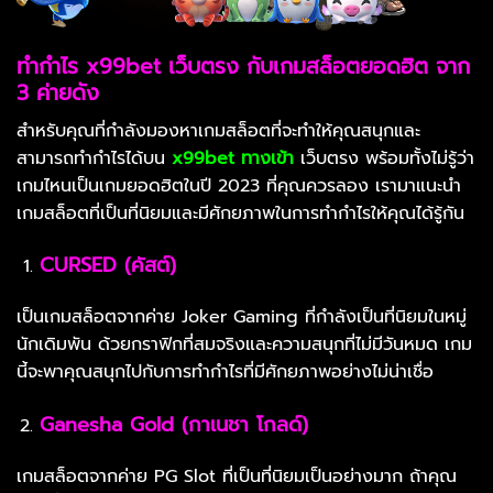
ทำกำไร x99bet เว็บตรง กับเกมสล็อตยอดฮิต จาก
3 ค่ายดัง
สำหรับคุณที่กำลังมองหาเกมสล็อตที่จะทำให้คุณสนุกและ
สามารถทำกำไรได้บน
x99bet
ทางเข้า
เว็บตรง พร้อมทั้งไม่รู้ว่า
เกมไหนเป็นเกมยอดฮิตในปี 2023 ที่คุณควรลอง เรามาแนะนำ
เกมสล็อตที่เป็นที่นิยมและมีศักยภาพในการทำกำไรให้คุณได้รู้กัน
CURSED (คัสต์)
เป็นเกมสล็อตจากค่าย Joker Gaming ที่กำลังเป็นที่นิยมในหมู่
นักเดิมพัน ด้วยกราฟิกที่สมจริงและความสนุกที่ไม่มีวันหมด เกม
นี้จะพาคุณสนุกไปกับการทำกำไรที่มีศักยภาพอย่างไม่น่าเชื่อ
Ganesha Gold (กาเนชา โกลด์)
เกมสล็อตจากค่าย PG Slot ที่เป็นที่นิยมเป็นอย่างมาก ถ้าคุณ