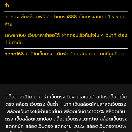
ซ้ำ
ทดลองเล่นสล็อตฟรี กับ hunsa888 เว็บตรงอันดับ 1 รวมทุก
ค่าย
sawan168 เว็บบาคาร่าออโต้ ฝากถอนเร็วทันใจใน 4 วินาที ต้อง
ที่นี่เท่านั้น
neno168 คาสิโนเว็บตรง เดิมพันน้อยเล่นสบาย เบทที่ถูกที่สุด
สล็อต คาสิโน บาคาร่า เว็บตรง ไม่ผ่านเอเยนต์ สมัครสล็อตเว็บ
ตรง สล็อต เว็บตรง ขั้นต่ำ 1 บาท เว็บสล็อตใหม่ล่าสุดเว็บตรง
สล็อตเว็บตรงไม่ผ่านเอเย่นต์ สล็อตเว็บตรง100% สล็อตเว็บ
ตรง เว็บสล็อตแตกบ่อย สล็อตเว็บตรงแตกง่าย สล็อตเว็บตรง
แตกหนัก สล็อตเว็บตรง แตกง่าย 2022 สล็อตเว็บตรง100%