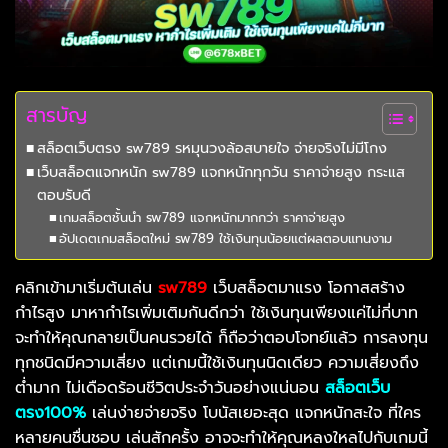
สารบัญ
สล็อตเว็บตรง sw789 รหมุนวงล้อสบายใจ จ่ายจริงไม่มีโกง
เว็บสล็อตแจกหนัก sw789 แจกหนักทุกวัน ราคาจ่ายสูง กระแส
ตอบรับดี
เกมสล็อตชั้นนำ sw789 แจกหนักมากกว่า ราคาจ่ายสูง
อัปเดตเกมสล็อตใหม่ sw789 ใช้เงินทุนน้อยแต่ผลตอบแทนงาม
คลิกเข้ามาเริ่มต้นเล่น
sw789
เว็บสล็อตมาแรง โอกาสสร้าง
กำไรสูง มาหากำไรเพิ่มเติมกันดีกว่า ใช้เงินทุนเพียงแค่ไม่กี่บาท
จะทำให้คุณกลายเป็นคนรวยได้ ก็ถือว่าตอบโจทย์แล้ว การลงทุน
ทุกชนิดมีความเสี่ยง แต่เกมนี้ใช้เงินทุนนิดเดียว ความเสี่ยงถึง
ต่ำมาก ไม่เดือดร้อนชีวิตประจำวันอย่างแน่นอน
สล็อตเว็บ
ตรง100%
เล่นง่ายจ่ายจริง โบนัสเยอะสุด แจกหนักสะใจ ที่ใคร
หลายคนชื่นชอบ เล่นสักครั้ง อาจจะทำให้คุณหลงใหลไปกับเกมนี้