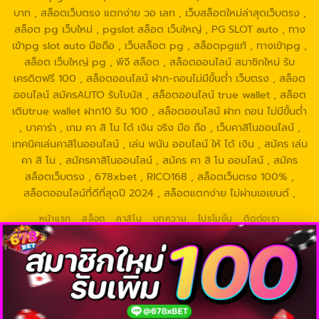
บาท , สล็อตเว็บตรง แตกง่าย วอ เลท , เว็บสล็อตใหม่ล่าสุดเว็บตรง ,
สล็อต pg เว็บใหม่ , pgslot สล็อต เว็บใหญ่ , PG SLOT auto , ทาง
เข้าpg slot auto มือถือ , เว็บสล็อต pg , สล็อตpgแท้ , ทางเข้าpg ,
สล็อต เว็บใหญ่ pg , พีจี สล็อต , สล็อตออนไลน์ สมาชิกใหม่ รับ
เครดิตฟรี 100 , สล็อตออนไลน์ ฝาก-ถอนไม่มีขั้นต่ํา เว็บตรง , สล็อต
ออนไลน์ สมัครAUTO รับโบนัส , สล็อตออนไลน์ true wallet , สล็อต
เติมtrue wallet ฝาก10 รับ 100 , สล็อตออนไลน์ ฝาก ถอน ไม่มีขั้นต่ำ
, บาคาร่า , เกม คา สิ โน ได้ เงิน จริง มือ ถือ , เว็บคาสิโนออนไลน์ ,
เทคนิคเล่นคาสิโนออนไลน์ , เล่น พนัน ออนไลน์ ให้ ได้ เงิน , สมัคร เล่น
คา สิ โน , สมัครคาสิโนออนไลน์ , สมัคร คา สิ โน ออนไลน์ , สมัคร
สล็อตเว็บตรง , 678xbet , RICO168 , สล็อตเว็บตรง 100% ,
สล็อตออนไลน์ที่ดีที่สุดปี 2024 , สล็อตแตกง่าย ไม่ผ่านเอเยนต์ ,
หน้าแรก
สล็อต
คาสิโน
บทความ
โปรโมชั่น
ติดต่อเรา
Copyright 2026 ©
678xbet