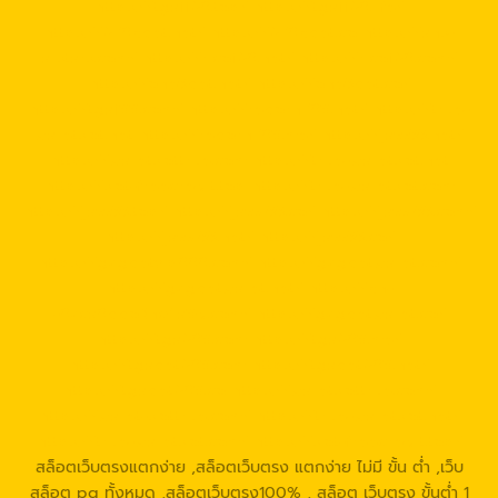
https://tga1168.top/
https://tga1168.life/
https://678xbet.net/
https://678xbet.co
https://ans-
allstars.com/
https://rico168.net/
https://rico168.com/
https://one5bet.net/
https://one5bet.co/
https://tga199.com/
https://reborn789.net/
https://true-
walletslot.net
https://reborn789.me/
https://jazz55.net/
https://walletslottrue.com
https://true-walletslot.net
https://slot-freecredit.top
https://true-walletslot.com
https://jazz55.top/
https://jazz-55.co/
https://jazz-55.com/
https://jazz-55.net/
https://jazz55.co/
https://g2gbetvip888.com/
https://g2gbetwallet.com/
https://g2gbetwallet.net/
https://xn-
-82ca8bbo3nc4a9d.com/
https://g2gbetwallet.co/
https://tga689.com
https://tga689.me/
https://tgabet689.com
https://tgabet689.net/
https://tgabet689.co
https://walletslottrue.com/
https://wallet-slottrue.com/
https://true-walletslot.net/
https://true-walletslot.com/
https://slot-freecredit.top/
สล็อตเว็บตรงแตกง่าย ,สล็อตเว็บตรง แตกง่าย ไม่มี ขั้น ต่ํา ,เว็บ
สล็อต pg ทั้งหมด ,สล็อตเว็บตรง100% , สล็อต เว็บตรง ขั้นต่ำ 1