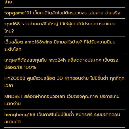
ง่าย
topgame191 เว็บคาสิโนอัตโนมัติครบวงจร เล่นง่าย จ่ายจริง
spx168 รวมค่ายคาสิโนใหญ่ ไว้ให้ผู้เล่นได้ประสบการณ์แบบ
ไหน?
เว็บสล็อต amb168wins มีเกมอะไรบ้าง? ที่ได้รับความนิยม
ระดับโลก
เหตุผลที่ต้องลงทุนกับ mvp24h สล็อตต่างประเทศ เว็บตรง
ปลอดภัย 100%
HYZO888 ศูนย์รวมสล็อต 3D ฝากถอนง่าย ไม่มีขั้นต่ำ ทุกที่ทุก
เวลา
MNDBET สล็อตฝากถอนวอเลท เว็บตรงคุณภาพ บริการเกม
แตกง่าย
hengheng168 เว็บคาสิโนไม่มีขั้นต่ำ สมัครฟรี ระบบฝากถอน
อัตโนมัติ