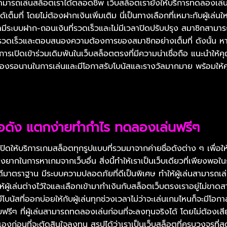
 สามารถเล่นสล็อตเราได้ตลอดชีพ เว็บสล็อตเรายังให้บริการทดลองเล่นเ
ต็มที่ โดยไม่ต้องฝากเงินเพิ่มเติม นี่เป็นทางเลือกที่เหมาะกับผู้เล่นใหม
มีระบบฝาก-ถอนเงินที่รวดเร็วและไม่มีเวลาปิดปรับปรุง สมาชิกสามา
างรวดเร็วและตอบสนองความต้องการของสมาชิกอย่างเต็มที่ ดังนั้น 
ารเปิดเข้าร่วมเดิมพันในเว็บสล็อตตรงที่มีความน่าเชื่อถือ แนะนำให้ค
ม่ต้องรอนานในการเล่นและมีโอกาสรับโบนัสและรางวัลมากมาย พร้อมให้
่อดัง แตกง่ายทำกำไร ทดลองเล่นฟรีๆ
ดให้บริการเกมสล็อตทุกรูปแบบที่รวมมาจากค่ายชื่อดังต่าง ๆ เพื่อให้ผ
งยากในการหาเกมจากเว็บอื่น สิ่งนี้ทำให้เราเป็นเว็บเดียวที่เพียงพอใ
ันตีมาตราฐาน มีระบบความปลอดภัยที่ดีเป็นพิเศษ ทำให้ผู้เล่นสามารถเล
้ผู้เล่นต่างไว้ใจและเลือกเข้ามาทำเงินกับสล็อตเว็บตรงเราอยู่ไม่ขาดส
นัสที่ออกบ่อยให้กับผู้เล่นทุกช่วงเวลาไม่ว่าจะเล่นเกมไหนก็จะมีโอกา
ๆ ที่ผู้เล่นสามารถทดลองเล่นก่อนที่จะลงทุนจริงได้ โดยไม่ต้องเสี
่อนที่จะตัดสินใจลงทุน สรุปได้ว่าเราเป็นเว็บสล็อตที่ครบวงจรที่สุ