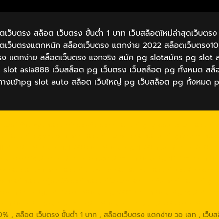
อตเว็บตรง สล็อต เว็บตรง ขั้นต่ำ 1 บาท เว็บสล็อตใหม่ล่าสุดเว็บต
็อตเว็บตรงแตกหนัก สล็อตเว็บตรง แตกง่าย 2022 สล็อตเว็บตรง1
็บตรง แตกง่าย สล็อตเว็บตรง แจกจริง สมัค pg slotสมัคร​ pg​ slo
g slot asia888 เว็บสล็อต pg เว็บตรง เว็บสล็อต pg ทั้งหมด สล็
ทางเข้าpg slot auto สล็อต เว็บใหญ่ pg เว็บสล็อต pg ทั้งหมด pg
//tga689z.xyz
https://rico689.com
https://g2g-cash.org
https://
et
https://pgbet15k.com
https://pg15k.bet
https://pg15k.me
http
1168.net/
https://tga1168.top/
https://tga1168.life/
https://678xbe
ps://one5bet.net/
https://one5bet.co/
https://tga199.com/
http
walletslottrue.com
https://true-walletslot.net
https://slot-freecred
55.net/
https://jazz55.co/
https://g2gbetvip888.com/
https://g2
co/
https://tga689.com
https://tga689.me/
https://tgabet689.
m/
https://true-walletslot.net/
https://true-walletslot.com/
https:/
00% , สล็อต เว็บตรง ขั้นต่ำ 1 บาท , สล็อตเว็บตรง แตกง่าย วอ เลท , เว็บส