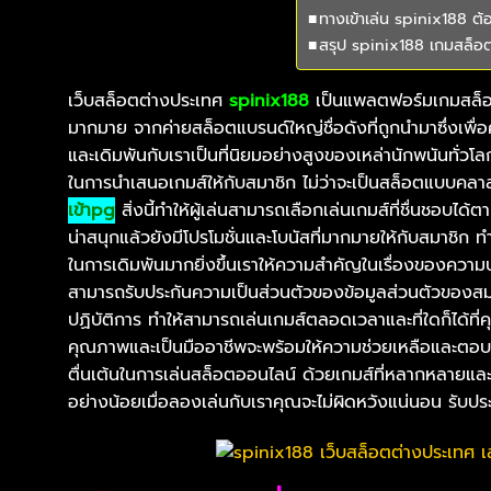
ทางเข้าเล่น spinix188 ต้
สรุป spinix188 เกมสล็อต
เว็บสล็อตต่างประเทศ
spinix188
เป็นแพลตฟอร์มเกมสล็อตอ
มากมาย จากค่ายสล็อตแบรนด์ใหญ่ชื่อดังที่ถูกนำมาซึ่งเพื่อ
และเดิมพันกับเราเป็นที่นิยมอย่างสูงของเหล่านักพนันทั่วโ
ในการนำเสนอเกมส์ให้กับสมาชิก ไม่ว่าจะเป็นสล็อตแบบคล
เข้า
pg
สิ่งนี้ทำให้ผู้เล่นสามารถเลือกเล่นเกมส์ที่ชื่นชอบไ
น่าสนุกแล้วยังมีโปรโมชั่นและโบนัสที่มากมายให้กับสมาชิก ทำ
ในการเดิมพันมากยิ่งขึ้นเราให้ความสำคัญในเรื่องของควา
สามารถรับประกันความเป็นส่วนตัวของข้อมูลส่วนตัวของสมา
ปฏิบัติการ ทำให้สามารถเล่นเกมส์ตลอดเวลาและที่ใดก็ได้ที่ค
คุณภาพและเป็นมืออาชีพจะพร้อมให้ความช่วยเหลือและตอบค
ตื่นเต้นในการเล่นสล็อตออนไลน์ ด้วยเกมส์ที่หลากหลายและ
อย่างน้อยเมื่อลองเล่นกับเราคุณจะไม่ผิดหวังแน่นอน รับประ