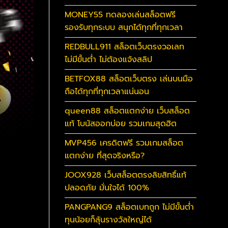
MONEY55 ทดลองเล่นสล็อตฟรี
รองรับทุกระบบ สนุกได้ทุกที่ทุกเวลา
REDBULL911 สล็อตเว็บตรงวอเลท
ไม่มีขั้นต่ำ ไม่ต้องแจ้งสลิป
BETFOX88 สล็อตเว็บตรง เล่นบนมือ
ถือได้ทุกที่ทุกเวลาแน่นอน
queen88 สล็อตแตกง่าย เว็บสล็อต
แท้ โบนัสออกบ่อย รวมเกมสุดฮิต
MVP456 เครดิตฟรี รวมเกมสล็อต
แตกง่าย ที่สุดจริงหรือ?
JOOX928 เว็บสล็อตตรงลิขสิทธิ์แท้
ปลอดภัย มั่นใจได้ 100%
PANGPANG9 สล็อตเบทถูก ไม่มีขั้นต่ำ
ทุนน้อยก็ลุ้นรางวัลใหญ่ได้