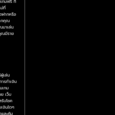
กมฟรี ที่
่ที่
รถฝากหรือ
หากคุณ
ุณมาเล่น
คุณมีราย
ู้เล่น
นการทำเงิน
่นเกม
าย เว็บ
สรับโชค
ยเงินใดๆ
ดและคุ้ม