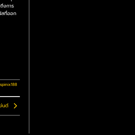
ปถึงการ
ัสที่ออก
spinix188
ย่นต์