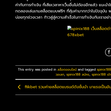
ค่ากับการทำเงิน ที่เสียเวลาหาเว็บอื่นไม่ต้องอีกแล้ว แนะนำ
ทดลองเล่นเกมสล็อตแบบฟรีๆ ที่คุ้มค่ามากกว่าในปัจจุบัน พร
บ่อยทุกช่วงเวลา ก้าวสู่สู่ความสำเร็จในการทำเงินกับเราอย่
This entry was posted in
สล็อตออนไลน์
and tagged
spinix188
วอเลท
,
spinix188 สมัคร
,
spinix188 เข้า
flikbet รวมค่ายสล็อตแบรนด์ดังชั้นนำ มาแรงเป็นอัน